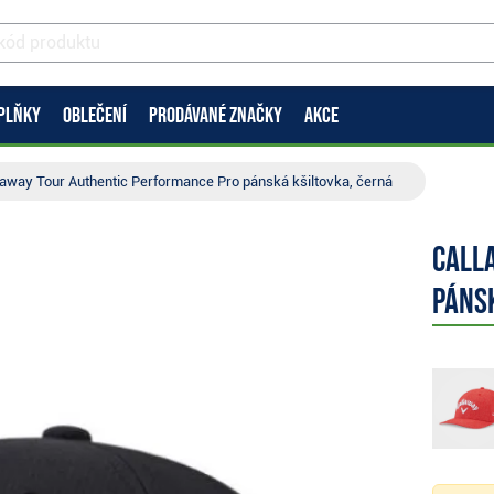
PLŇKY
OBLEČENÍ
PRODÁVANÉ ZNAČKY
AKCE
laway Tour Authentic Performance Pro pánská kšiltovka, černá
Call
páns