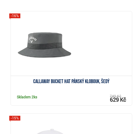
-16%
Zobrazit
Callaway Bucket Hat pánský klobouk, šedý
749 Kč
Skladem
2ks
629 Kč
-15%
Zobrazit