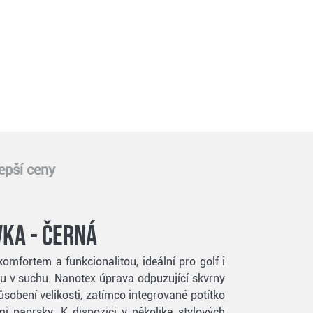
epší ceny
ka - černá
mfortem a funkcionalitou, ideální pro golf i
vu v suchu. Nanotex úprava odpuzující skvrny
sobení velikosti, zatímco integrované potítko
 paprsky. K dispozici v několika stylových