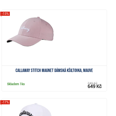
-13%
Zobrazit
Callaway Stitch Magnet dámská kšiltovka, mauve
749 Kč
Skladem
1ks
649 Kč
-17%
Zobrazit