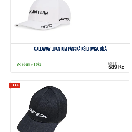
Callaway Quantum pánská kšiltovka, bílá
689 Kč
Skladem
> 10ks
589 Kč
-33%
Zobrazit