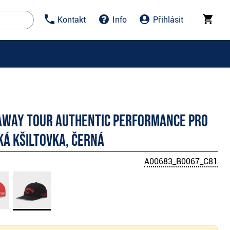
Kontakt
Info
Přihlásit
away Tour Authentic Performance Pro
ká kšiltovka, černá
A00683_B0067_C81