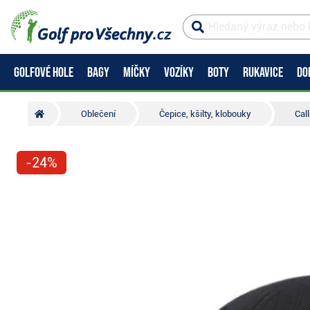
GOLFOVÉ HOLE
BAGY
MÍČKY
VOZÍKY
BOTY
RUKAVICE
DO
Oblečení
Čepice, kšilty, klobouky
Cal
-24%