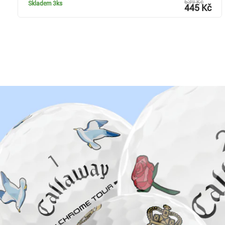
639 Kč
Skladem
3ks
445 Kč