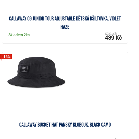
Callaway CG Junior Tour Adjustable dětská kšiltovka, violet
haze
619 Kč
Skladem
2ks
439 Kč
-16%
Zobrazit
Callaway Bucket Hat pánský klobouk, black camo