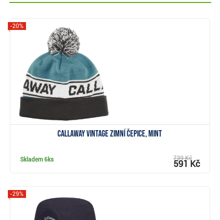
-20%
Zobrazit
Callaway Vintage zimní čepice, mint
739 Kč
Skladem
6ks
591 Kč
-29%
Zobrazit