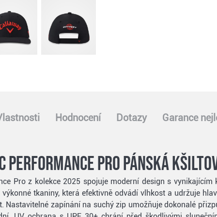
Vlastnosti
Hodnocení
Dotazy
Garance nejl
c Performance Pro pánská kšiltov
ce Pro z kolekce 2025 spojuje moderní design s vynikajícím ko
 výkonné tkaniny, která efektivně odvádí vlhkost a udržuje hla
. Nastavitelné zapínání na suchý zip umožňuje dokonalé přizpů
dní. UV ochrana s UPF 30+ chrání před škodlivými slunečními