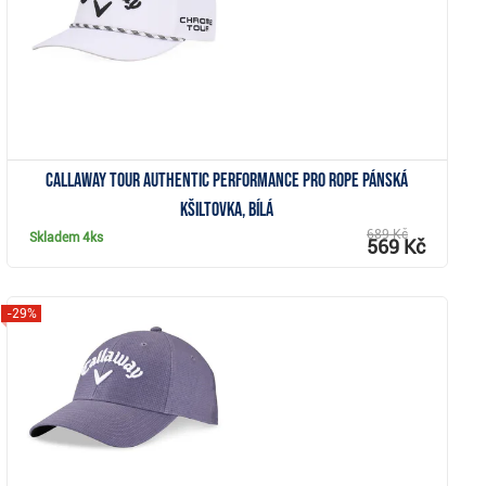
Callaway Tour Authentic Performance Pro Rope pánská
kšiltovka, bílá
689 Kč
Skladem
4ks
569 Kč
-29%
Zobrazit