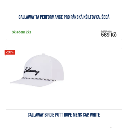
Callaway TA Performance Pro pánská kšiltovka, šedá
689 Kč
Skladem
2ks
589 Kč
-20%
Zobrazit
Callaway Birdie Putt Rope mens cap, white