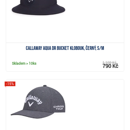
Callaway Aqua DR Bucket klobouk, černý, S/M
1 109 Kč
Skladem
> 10ks
790 Kč
-15%
Zobrazit