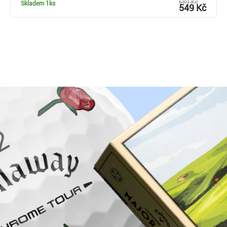
689 Kč
Skladem
1ks
549 Kč
Proč nakoupit u Golf pro všechny.cz?