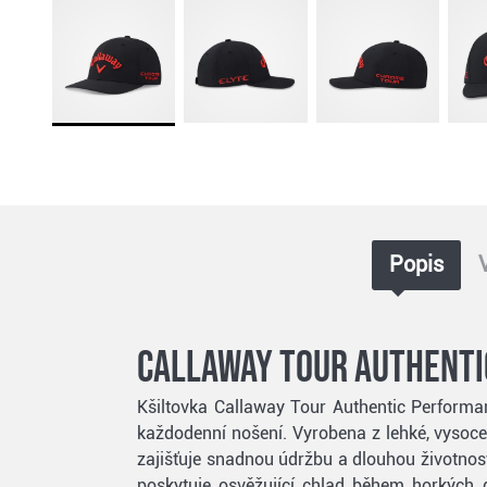
Popis
Callaway Tour Authenti
Kšiltovka Callaway Tour Authentic Performan
každodenní nošení. Vyrobena z lehké, vysoce
zajišťuje snadnou údržbu a dlouhou životnost
poskytuje osvěžující chlad během horkých 