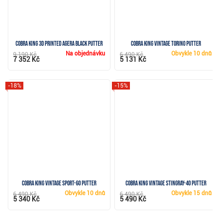
Cobra KING 3D Printed Agera Black putter
Cobra KING Vintage Torino putter
Na objednávku
Obvykle
10 dnů
9 190 Kč
6 490 Kč
7 352 Kč
5 131 Kč
-18%
-15%
Cobra KING Vintage Sport-60 putter
Cobra KING Vintage Stingray-40 putter
Obvykle
10 dnů
Obvykle
15 dnů
6 490 Kč
6 490 Kč
5 340 Kč
5 490 Kč