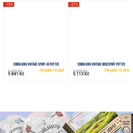
-10%
-21%
Cobra KING Vintage Sport-45 putter
Cobra KING Vintage Widesport putter
Obvykle
10 dnů
Obvykle
10 dnů
6 490 Kč
6 490 Kč
5 841 Kč
5 113 Kč