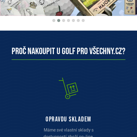
Proč nakoupit u Golf pro všechny.cz?
opravdu skladem
Máme své vlastní sklady s
dostupností zboží on-line.