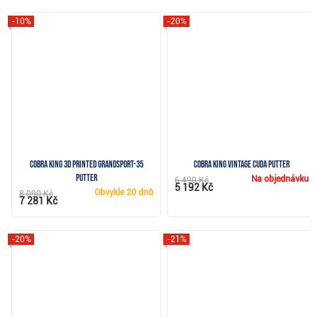
-10%
-20%
Cobra King 3D Printed Grandsport-35
Cobra KING Vintage Cuda putter
putter
Na objednávku
6 490 Kč
5 192 Kč
Obvykle
20 dnů
8 090 Kč
7 281 Kč
-20%
-21%