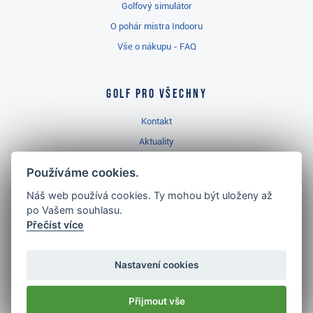
Golfový simulátor
O pohár mistra Indooru
Vše o nákupu - FAQ
Golf pro všechny
Kontakt
Aktuality
Videa
Používáme cookies.
Prodejna Třinec
Náš web používá cookies. Ty mohou být uloženy až
Golfový slovník
po Vašem souhlasu.
Přečíst více
Nastavení cookies
Nejlépe hodnocený
golf shop
Přijmout vše