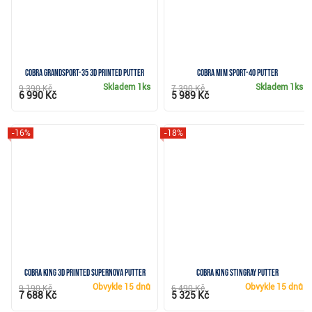
Cobra Grandsport-35 3D Printed putter
Cobra MIM Sport-40 putter
Skladem
1ks
Skladem
1ks
9 390 Kč
7 390 Kč
6 990 Kč
5 989 Kč
-16%
-18%
Cobra King 3D Printed Supernova putter
Cobra KING Stingray putter
Obvykle
15 dnů
Obvykle
15 dnů
9 190 Kč
6 490 Kč
7 688 Kč
5 325 Kč