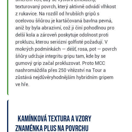
texturovaný povrch, který aktivně odvádí vlhkost
z rukavice. Na rozdíl od hrubších gripů s
ocelovou šňůrou je kartáčovaná bavlna pevná,
aniž by byla abrazivní, což ji činí pohodlnou pro
delší kola a zároveň poskytuje odolnost proti
prokluzu, kterou seriózní golfisté požadují. V
mokrých podmínkách — déšť, rosa, pot — povrch
šňůry udržuje integritu gripu tam, kde by se
gumový grip začal prokluzovat. Proto MCC
nashromáždila přes 250 vítězství na Tour a
zůstává nejdůvěryhodnějším hybridním gripem
ve hře.
Kamínková textura a vzory
znaménka plus na povrchu