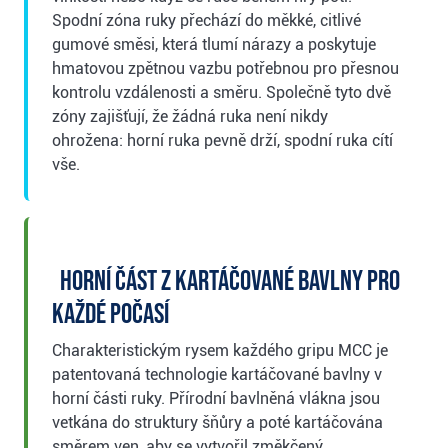
Spodní zóna ruky přechází do měkké, citlivé
gumové směsi, která tlumí nárazy a poskytuje
hmatovou zpětnou vazbu potřebnou pro přesnou
kontrolu vzdálenosti a směru. Společně tyto dvě
zóny zajišťují, že žádná ruka není nikdy
ohrožena: horní ruka pevně drží, spodní ruka cítí
vše.
Horní část z kartáčované bavlny pro
každé počasí
Charakteristickým rysem každého gripu MCC je
patentovaná technologie kartáčované bavlny v
horní části ruky. Přírodní bavlněná vlákna jsou
vetkána do struktury šňůry a poté kartáčována
směrem ven, aby se vytvořil změkčený,