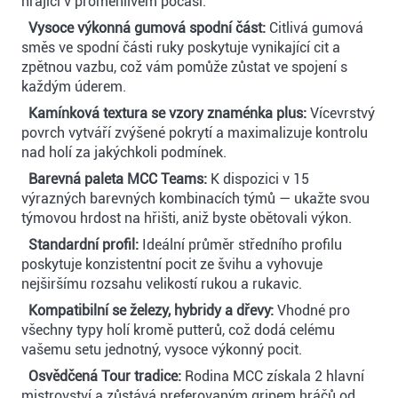
hrající v proměnlivém počasí.
Vysoce výkonná gumová spodní část:
Citlivá gumová
směs ve spodní části ruky poskytuje vynikající cit a
zpětnou vazbu, což vám pomůže zůstat ve spojení s
každým úderem.
Kamínková textura se vzory znaménka plus:
Vícevrstvý
povrch vytváří zvýšené pokrytí a maximalizuje kontrolu
nad holí za jakýchkoli podmínek.
Barevná paleta MCC Teams:
K dispozici v 15
výrazných barevných kombinacích týmů — ukažte svou
týmovou hrdost na hřišti, aniž byste obětovali výkon.
Standardní profil:
Ideální průměr středního profilu
poskytuje konzistentní pocit ze švihu a vyhovuje
nejširšímu rozsahu velikostí rukou a rukavic.
Kompatibilní se železy, hybridy a dřevy:
Vhodné pro
všechny typy holí kromě putterů, což dodá celému
vašemu setu jednotný, vysoce výkonný pocit.
Osvědčená Tour tradice:
Rodina MCC získala 2 hlavní
mistrovství a zůstává preferovaným gripem hráčů od