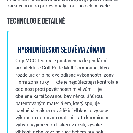
začátečníků po profesionály Tour po celém světě.
Technologie detailně
Hybridní design se dvěma zónami
Grip MCC Teams je postaven na legendární
architektuře Golf Pride MultiCompound, která
rozděluje grip na dvě odlišné výkonnostní zóny.
Horní zóna ruky — kde je nejdůležitější kontrola a
odolnost proti povětrnostním vlivům — je
obalena kartáčovanou bavlněnou šňůrou,
patentovaným materiálem, který spojuje
bavlněná vlákna odvádějící vlhkost s vysoce
výkonnou gumovou matricí. Tato kombinace
vytváří výjimečnou trakci i v dešti, vysoké
vlhkosti nebo když se ruce během hry potí.