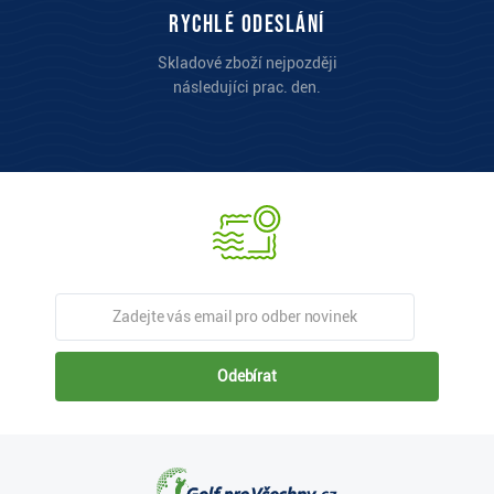
Rychlé odeslání
Skladové zboží nejpozději
následujíci prac. den.
Odebírat