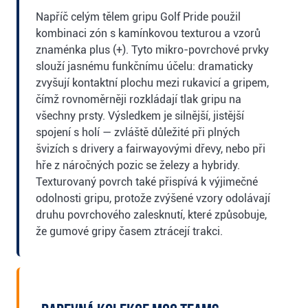
Napříč celým tělem gripu Golf Pride použil
kombinaci zón s kamínkovou texturou a vzorů
znaménka plus (+). Tyto mikro-povrchové prvky
slouží jasnému funkčnímu účelu: dramaticky
zvyšují kontaktní plochu mezi rukavicí a gripem,
čímž rovnoměrněji rozkládají tlak gripu na
všechny prsty. Výsledkem je silnější, jistější
spojení s holí — zvláště důležité při plných
švizích s drivery a fairwayovými dřevy, nebo při
hře z náročných pozic se železy a hybridy.
Texturovaný povrch také přispívá k výjimečné
odolnosti gripu, protože zvýšené vzory odolávají
druhu povrchového zalesknutí, které způsobuje,
že gumové gripy časem ztrácejí trakci.