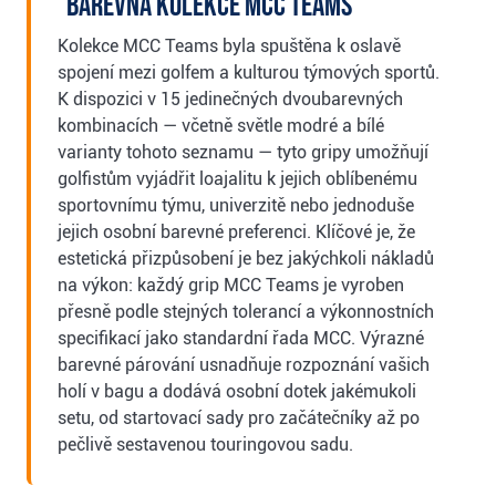
Barevná kolekce MCC Teams
Kolekce MCC Teams byla spuštěna k oslavě
spojení mezi golfem a kulturou týmových sportů.
K dispozici v 15 jedinečných dvoubarevných
kombinacích — včetně světle modré a bílé
varianty tohoto seznamu — tyto gripy umožňují
golfistům vyjádřit loajalitu k jejich oblíbenému
sportovnímu týmu, univerzitě nebo jednoduše
jejich osobní barevné preferenci. Klíčové je, že
estetická přizpůsobení je bez jakýchkoli nákladů
na výkon: každý grip MCC Teams je vyroben
přesně podle stejných tolerancí a výkonnostních
specifikací jako standardní řada MCC. Výrazné
barevné párování usnadňuje rozpoznání vašich
holí v bagu a dodává osobní dotek jakémukoli
setu, od startovací sady pro začátečníky až po
pečlivě sestavenou touringovou sadu.