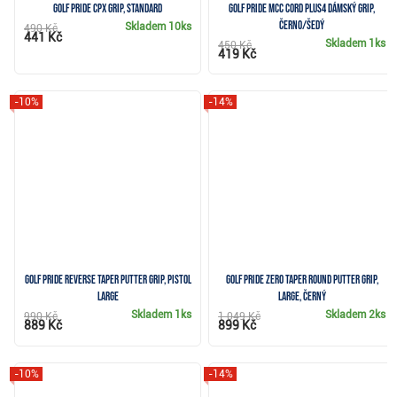
Golf Pride CPx grip, Standard
Golf Pride MCC Cord Plus4 dámský grip,
černo/šedý
Skladem
10ks
490 Kč
441 Kč
Skladem
1ks
450 Kč
419 Kč
-10%
-14%
Golf Pride Reverse Taper putter grip, Pistol
Golf Pride Zero Taper Round putter grip,
Large
Large, černý
Skladem
1ks
Skladem
2ks
990 Kč
1 049 Kč
889 Kč
899 Kč
-10%
-14%