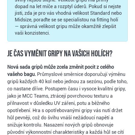
dopad na let míče a rozptyl úderů. Pokud si nejste
jisti, zda je pro vás vhodná velikost Standard nebo
Midsize, poraďte se se specialistou na fitting holí
— správná velikost gripu může okamžitě zlepšit
vaši konzistenci.
Je čas vyměnit gripy na vašich holích?
Nová sada gripů může zcela změnit pocit z celého
vašeho bagu.
Průmyslové směrnice doporučují výměnu
gripů každých 40 kol nebo jednou za sezónu, podle toho,
co nastane dříve. Postupem času i vysoce kvalitní gripy,
jako je MCC Teams, ztrácejí povrchovou texturu a
přilnavost v důsledku UV záření, potu a běžného
opotřebení. Hra s opotřebovanými gripy vás nutí držet
hůl pevněji, což do švihu vnáší nežádoucí napětí a
snižuje kontrolu. Nasazení nových gripů obnovuje
původní výkonnostní charakteristiky a každá hůl se cítí