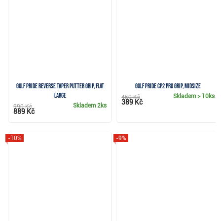
Golf Pride Reverse Taper putter grip, Flat
Golf Pride CP2 Pro grip, Midsize
Large
Skladem
> 10ks
450 Kč
389 Kč
Skladem
2ks
990 Kč
889 Kč
-10%
-9%