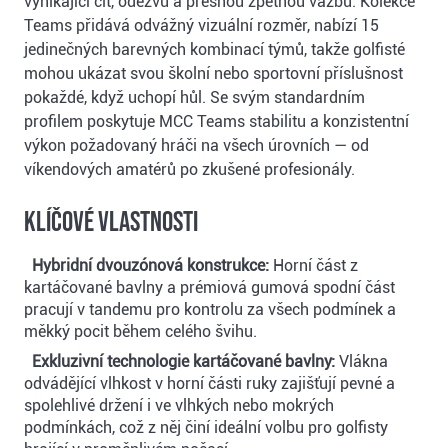
vynikající cit, odezvu a přesnou zpětnou vazbu. Kolekce
Teams přidává odvážný vizuální rozměr, nabízí 15
jedinečných barevných kombinací týmů, takže golfisté
mohou ukázat svou školní nebo sportovní příslušnost
pokaždé, když uchopí hůl. Se svým standardním
profilem poskytuje MCC Teams stabilitu a konzistentní
výkon požadovaný hráči na všech úrovních — od
víkendových amatérů po zkušené profesionály.
Klíčové vlastnosti
Hybridní dvouzónová konstrukce:
Horní část z
kartáčované bavlny a prémiová gumová spodní část
pracují v tandemu pro kontrolu za všech podmínek a
měkký pocit během celého švihu.
Exkluzivní technologie kartáčované bavlny:
Vlákna
odvádějící vlhkost v horní části ruky zajišťují pevné a
spolehlivé držení i ve vlhkých nebo mokrých
podmínkách, což z něj činí ideální volbu pro golfisty