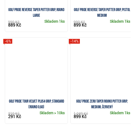
Golf Pride Reverse Taper putter grip, Round
Golf Pride Reverse Taper putter grip, Pistol
Large
Medium
Skladem
1ks
Skladem
1ks
990 Kč
990 Kč
889 Kč
899 Kč
-6%
-14%
Golf Pride Tour Velvet PLUS4 grip, Standard
Golf Pride Zero Taper Round putter grip,
(Round 0,60)
Medium, červený
Skladem
> 10ks
Skladem
1ks
310 Kč
1 049 Kč
291 Kč
899 Kč