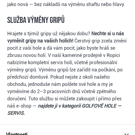
jako nová — bez nákladů na výměnu shaftu nebo hlavy.
Služba výměny gripů
Hrajete s týmiž gripy už nějakou dobu?
Nechte si u nás
vyměnit gripy na vašich holích!
Čerstvý grip zcela změní
pocit z vaší hole a dá vám pocit, jako byste hráli se
zbrusu novou holí. V naší kamenné prodejně v Ropici
nabízíme kompletní servis holí, včetně profesionální
výměny gripů. Výměnu gripů lze zařídit na počkání, po
předchozí domluvě. Pokud nejste z okolí našeho
obchodu, jednoduše nám pošlete své hole a my je
vyměníme do 2–3 pracovních dnů včetně zpětného
doručení. Tuto službu si můžete zakoupit i přímo přes
náš e-shop —
najdete ji v kategorii GOLFOVÉ HOLE —
SERVIS.
Vlastnosti