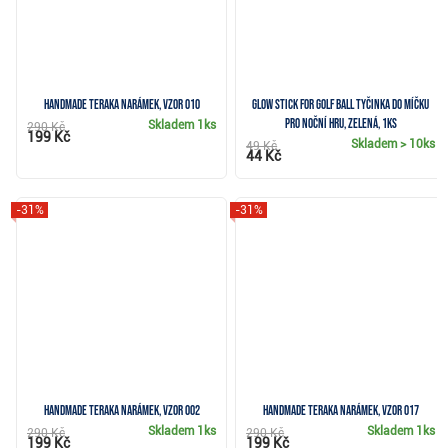
Handmade Teraka narámek, vzor 010
Glow Stick for Golf Ball tyčinka do míčku
pro noční hru, zelená, 1ks
Skladem
1ks
290 Kč
199 Kč
Skladem
> 10ks
49 Kč
44 Kč
-31%
-31%
Handmade Teraka narámek, vzor 002
Handmade Teraka narámek, vzor 017
Skladem
1ks
Skladem
1ks
290 Kč
290 Kč
199 Kč
199 Kč