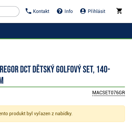
Kontakt
Info
Přihlásit
regor DCT dětský golfový set, 140-
m
MACSET076GR
nto produkt byl vyřazen z nabídky.