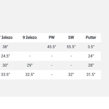
7 železo
9 železo
PW
SW
Putter
38°
45.5°
55.5°
3.5°
24.5"
-
-
-
24"
30"
29"
-
-
28"
33.5"
32.5"
-
32"
31.5"