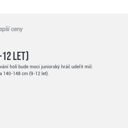
epší ceny
-12 let)
ování holí bude moci juniorský hráč udeřit míč
a 140-148 cm (9-12 let).