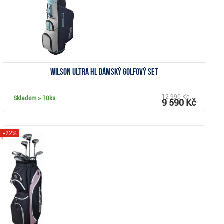
Wilson Ultra HL dámský golfový set
12 990 Kč
Skladem
> 10ks
9 590 Kč
-22%
Zobrazit