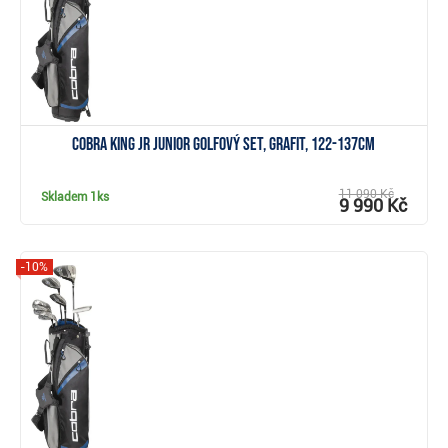
Cobra KING JR junior golfový set, grafit, 122-137cm
11 090 Kč
Skladem
1ks
9 990 Kč
-10%
Zobrazit