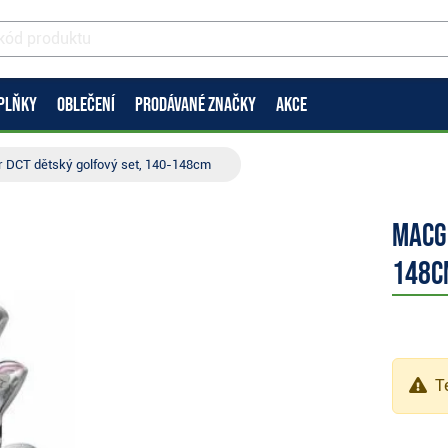
PLŇKY
OBLEČENÍ
PRODÁVANÉ ZNAČKY
AKCE
 DCT dětský golfový set, 140-148cm
MacG
148c
Te