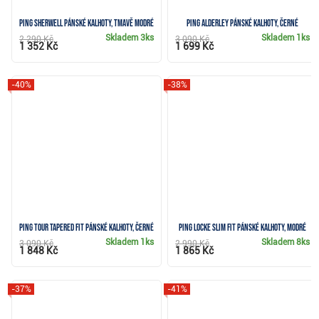
Ping Sherwell pánské kalhoty, tmavě modré
PING Alderley pánské kalhoty, černé
Skladem
3ks
Skladem
1ks
2 290 Kč
3 090 Kč
1 352 Kč
1 699 Kč
-40%
-38%
Ping Tour Tapered Fit pánské kalhoty, černé
Ping Locke Slim Fit pánské kalhoty, modré
Skladem
1ks
Skladem
8ks
3 090 Kč
2 990 Kč
1 848 Kč
1 865 Kč
-37%
-41%