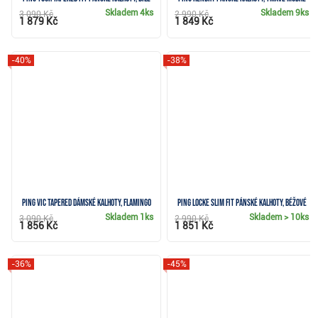
Skladem
4ks
Skladem
9ks
3 090 Kč
2 990 Kč
1 879 Kč
1 849 Kč
-40%
-38%
PING Vic Tapered dámské kalhoty, flamingo
Ping Locke Slim Fit pánské kalhoty, béžové
Skladem
1ks
Skladem
> 10ks
3 090 Kč
2 990 Kč
1 856 Kč
1 851 Kč
-36%
-45%