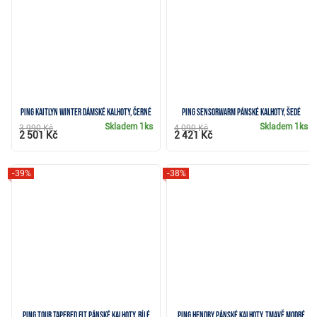
Ping Kaitlyn winter dámské kalhoty, černé
Ping SensorWarm pánské kalhoty, šedé
Skladem
1ks
Skladem
1ks
3 990 Kč
4 090 Kč
2 501 Kč
2 421 Kč
-39%
-38%
Ping Tour Tapered Fit pánské kalhoty, bílé
Ping Hendry pánské kalhoty, tmavě modré