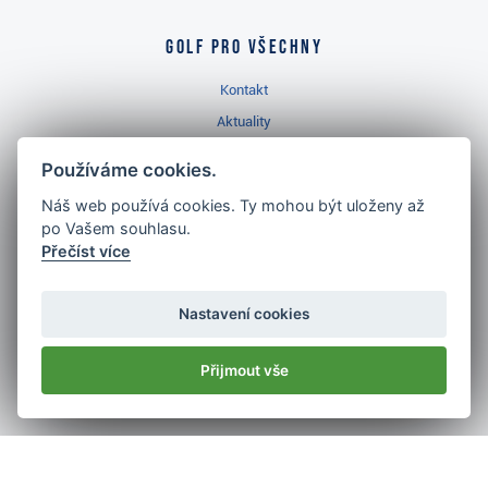
Golf pro všechny
Kontakt
Aktuality
Videa
Používáme cookies.
Prodejna Třinec
Náš web používá cookies. Ty mohou být uloženy až
Golfový slovník
po Vašem souhlasu.
Přečíst více
Nastavení cookies
Nejlépe hodnocený
golf shop
Přijmout vše
v ČR