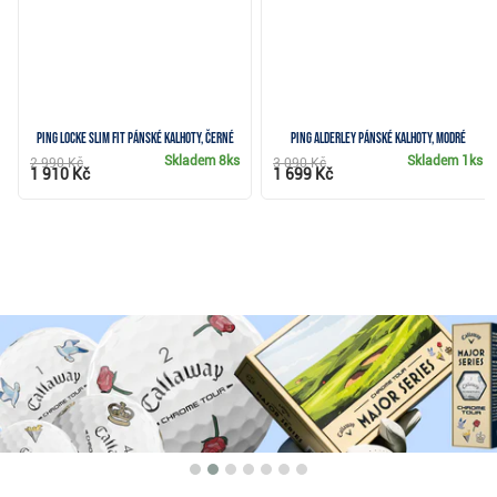
Ping Locke Slim Fit pánské kalhoty, černé
PING Alderley pánské kalhoty, modré
Skladem
8ks
Skladem
1ks
2 990 Kč
3 090 Kč
1 910 Kč
1 699 Kč