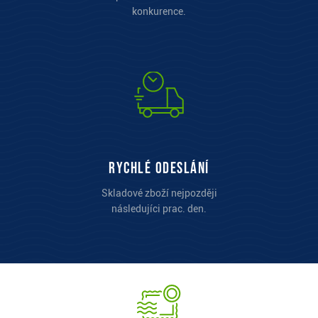
konkurence.
Rychlé odeslání
Skladové zboží nejpozději
následujíci prac. den.