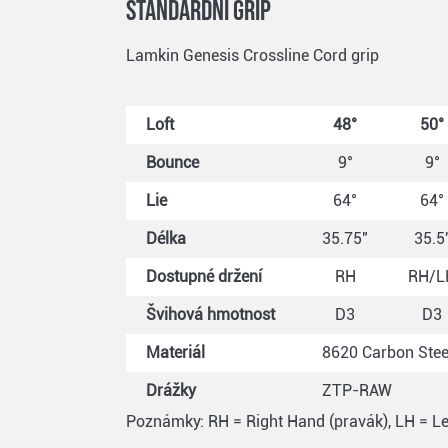
Standardní grip
Lamkin Genesis Crossline Cord grip
Loft
48°
50°
Bounce
9°
9°
Lie
64°
64°
Délka
35.75"
35.5
Dostupné držení
RH
RH/L
Švihová hmotnost
D3
D3
Materiál
8620 Carbon Stee
Drážky
ZTP-RAW
Poznámky: RH = Right Hand (pravák), LH = Lef