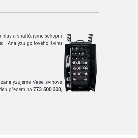
 hlav a shaftů, jsme schopni
ci. Analýzu golfového švihu
, zanalyzujeme Vaše švihové
ně den předem na
773 500 300
,