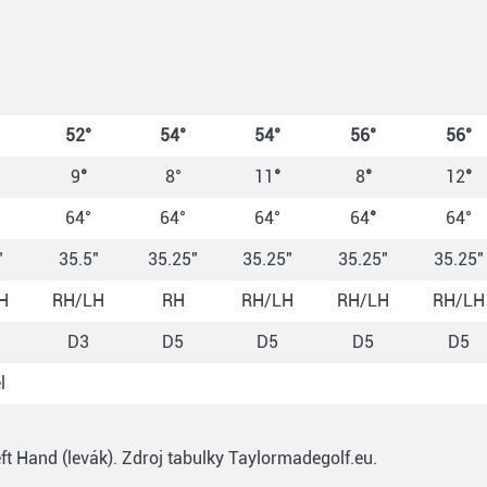
52°
54°
54°
56°
56°
9
°
8°
11
°
8
°
12
°
64°
64°
64°
64
°
64°
"
35.5"
35.25"
35.25"
35.25"
35.25"
H
RH/LH
RH
RH/LH
RH/LH
RH/LH
D3
D5
D5
D5
D5
l
t Hand (levák). Zdroj tabulky Taylormadegolf.eu.