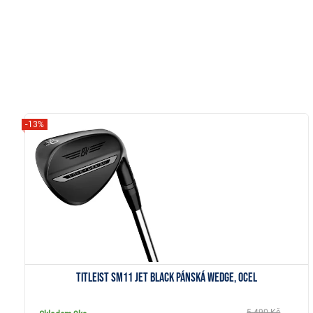
-13%
Zobrazit
Titleist SM11 Jet Black pánská wedge, ocel
5 490 Kč