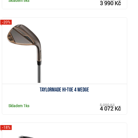
Skladem
5ks
3 990 Kč
-20%
Zobrazit
TaylorMade Hi-Toe 4 wedge
5 090 Kč
Skladem
1ks
4 072 Kč
-18%