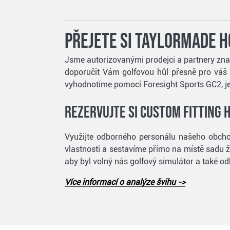
Přejete si TaylorMade h
Jsme autorizovanými prodejci a partnery znač
doporučit Vám golfovou hůl přesně pro váš š
vyhodnotíme pomocí Foresight Sports GC2, j
Rezervujte si custom fitting 
Využijte odborného personálu našeho obcho
vlastnosti a sestavíme přímo na místě sadu ž
aby byl volný nás golfový simulátor a také o
Více informací o analýze švihu ->