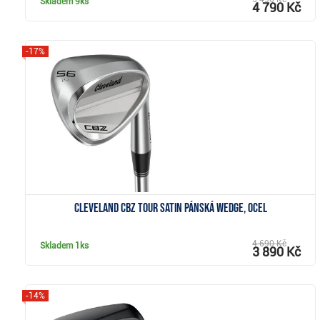
Skladem
9ks
4 790 Kč
-17%
Zobrazit
Cleveland CBZ Tour Satin pánská wedge, ocel
4 690 Kč
Skladem
1ks
3 890 Kč
-14%