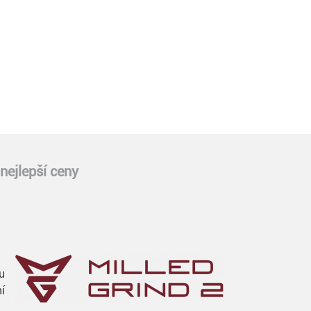
nejlepší ceny
u
í