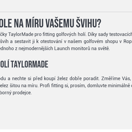
ole na míru Vašemu švihu?
ky TaylorMade pro fitting golfových holí. Díky sady testovacích
vih a sestavit ji k otestování v našem golfovém shopu v Ropi
ednoho z nejmodernějších Launch monitorů na světě.
holí TaylorMade
du a nechte si před koupí želez dobře poradit. Změříme Vás
elez šitou na míru. Profi fitting si, prosím, domluvte minimál
dborný prodejce.