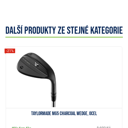
Další produkty ze stejné kategorie
-21%
Zobrazit
Taylormade MG5 Charcoal wedge, ocel
5 690 Kč