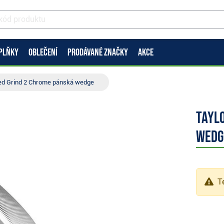
PLŇKY
OBLEČENÍ
PRODÁVANÉ ZNAČKY
AKCE
ed Grind 2 Chrome pánská wedge
Tayl
wedg
Te