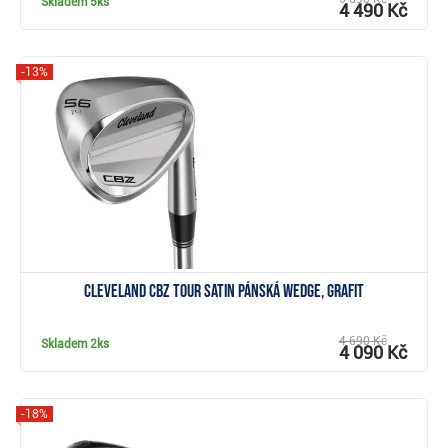
Skladem
5ks
4 490 Kč
-13%
Zobrazit
Cleveland CBZ Tour Satin pánská wedge, grafit
4 690 Kč
Skladem
2ks
4 090 Kč
-18%