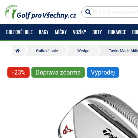
GOLFOVÉ HOLE
BAGY
MÍČKY
VOZÍKY
BOTY
RUKAVICE
DO
Golfové hole
Wedge
TaylorMade Mill
-23%
Doprava zdarma
Výprodej