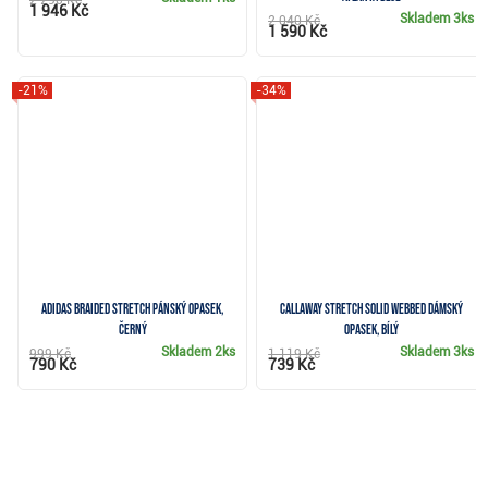
1 946 Kč
Skladem
3ks
2 040 Kč
1 590 Kč
-21%
-34%
Adidas Braided Stretch pánský opasek,
Callaway Stretch Solid Webbed dámský
černý
opasek, bílý
Skladem
2ks
Skladem
3ks
999 Kč
1 119 Kč
790 Kč
739 Kč