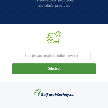
Skladové zboží nejpozději
následujíci prac. den.
Odebírat