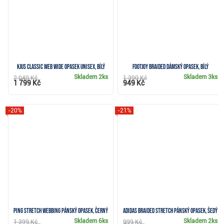
KJUS Classic Web Wide opasek unisex, bílý
FootJoy Braided dámský opasek, bílý
Skladem
2ks
Skladem
3ks
2 040 Kč
1 390 Kč
1 799 Kč
949 Kč
-20%
-21%
Ping Stretch Webbing pánský opasek, černý
Adidas Braided Stretch pánský opasek, šedý
Skladem
6ks
Skladem
2ks
1 399 Kč
999 Kč