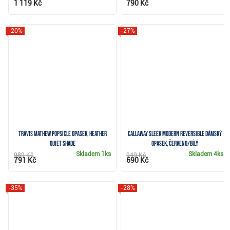
1 119 Kč
790 Kč
-20%
-27%
Travis Mathew POPSICLE opasek, heather
Callaway Sleek Modern Reversible dámský
quiet shade
opasek, červeno/bílý
Skladem
1ks
Skladem
4ks
989 Kč
949 Kč
791 Kč
690 Kč
-35%
-28%