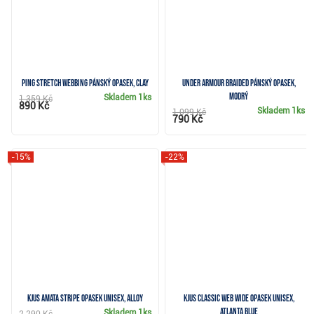
Ping stretch webbing pánský opasek, clay
Under Armour Braided pánský opasek,
modrý
Skladem
1ks
1 359 Kč
890 Kč
Skladem
1ks
1 099 Kč
790 Kč
-15%
-22%
KJUS Amata Stripe opasek unisex, alloy
KJUS Classic Web Wide opasek unisex,
atlanta blue
Skladem
1ks
2 290 Kč