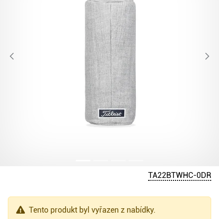
TA22BTWHC-0DR
Tento produkt byl vyřazen z nabídky.