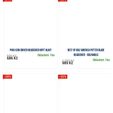
Ping Icon Driver Headcover kryt hlavy
Best of Golf America putter blade
headcover - Golfaholic
Skladem
1ks
899 Kč
686 Kč
Skladem
1ks
1 290 Kč
989 Kč
-28%
-30%