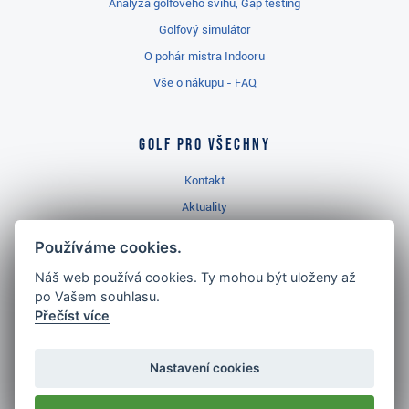
Analýza golfového švihu, Gap testing
Golfový simulátor
O pohár mistra Indooru
Vše o nákupu - FAQ
Golf pro všechny
Kontakt
Aktuality
Videa
Používáme cookies.
Prodejna Třinec
Náš web používá cookies. Ty mohou být uloženy až
Golfový slovník
po Vašem souhlasu.
Přečíst více
Nastavení cookies
Nejlépe hodnocený