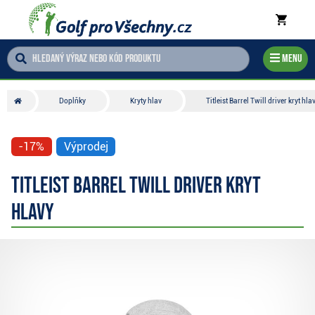
Menu
Doplňky
Kryty hlav
Titleist Barrel Twill driver kryt hla
-17%
Výprodej
Titleist Barrel Twill driver kryt
hlavy