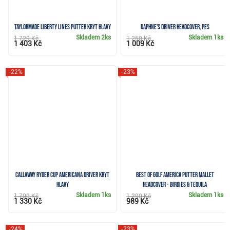
TaylorMade Liberty Lines Putter kryt hlavy
Daphne's driver headcover, pes
Skladem
2ks
Skladem
1ks
1 729 Kč
1 250 Kč
1 403 Kč
1 009 Kč
-22%
-23%
Callaway Ryder Cup Americana Driver kryt
Best of Golf America putter mallet
hlavy
headcover - Birdies & Tequila
Skladem
1ks
Skladem
1ks
1 709 Kč
1 290 Kč
1 330 Kč
989 Kč
-24%
-23%