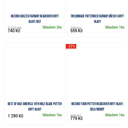
Mizuno Quilted Fairway Headcover kryt
TaylorMade Patterned Fairway dřevo 5 kryt
hlavy, bílý
hlavy
Skladem
2ks
Skladem
1ks
1 029 Kč
799 Kč
740 Kč
559 Kč
-22%
Best of Golf America 19th Hole blade putter
Mizuno Tour Putter Headcover kryt hlavy,
kryt hlavy
bílo/modrý
Skladem
1ks
Skladem
1ks
1 290 Kč
999 Kč
779 Kč