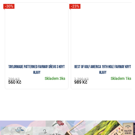
-30%
-23%
TaylorMade Patterned Fairway dřevo 3 kryt
Best of Golf America 19th Hole fairway kryt
hlavy
hlavy
Skladem
3ks
Skladem
1ks
799 Kč
1 290 Kč
560 Kč
989 Kč