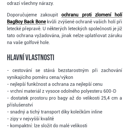
odrazí všechny nárazy.
Doporučujeme zakoupit
ochranu proti zlomení holí
BagBoy Back Bone
kvůli zvýšené ochraně vašich holí při
letecké přepravě. U některých leteckých společnosti je již
tato ochrana vyžadována, jinak nelze uplatňovat záruku
na vaše golfové hole.
Hlavní vlastnosti
- cestování se stává bezstarostným při zachování
vynikajícího poměru cena/výkon
- nejlepší funkčnost a ochrana za nejlepší cenu
- vrchní materiál z vysoce odolného polyesteru 600-D
- dostatek prostoru pro bagy až do velikosti 25,4 cm a
příslušenství
- snadný a tichý transport díky kolečkům inline
- zipy v nejvyšší kvalitě
- kompaktní: lze složit do malé velikosti