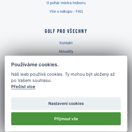
O pohár mistra Indooru
Vše o nákupu - FAQ
Golf pro všechny
Kontakt
Aktuality
Videa
Používáme cookies.
Prodejna Třinec
Náš web používá cookies. Ty mohou být uloženy až
Golfový slovník
po Vašem souhlasu.
Přečíst více
Nastavení cookies
Nejlépe hodnocený
golf shop
Přijmout vše
v ČR