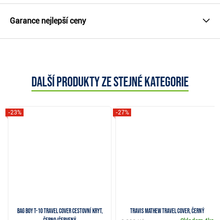
Garance nejlepší ceny
Další produkty ze stejné kategorie
-23%
-27%
Bag Boy T-10 Travel Cover cestovní kryt,
Travis Mathew Travel cover, černý