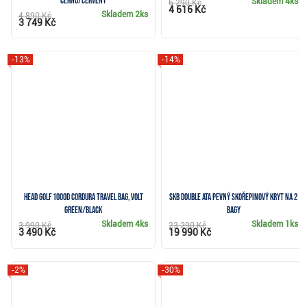
černo/červený
Skladem
4ks
6 290 Kč
4 616 Kč
Skladem
2ks
4 890 Kč
3 749 Kč
-13%
-14%
HEAD Golf 1000D Cordura travel bag, volt
SKB Double ATA pevný skořepinový kryt na 2
green/black
bagy
Skladem
4ks
Skladem
1ks
3 990 Kč
23 290 Kč
3 490 Kč
19 990 Kč
-2%
-30%