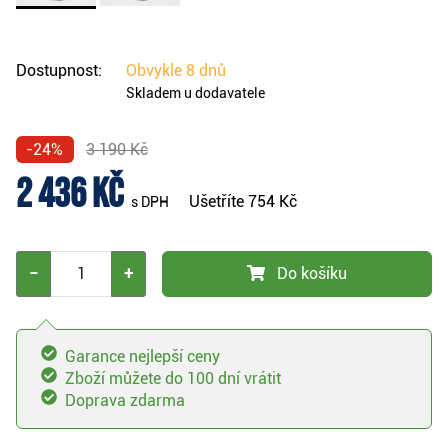
Dostupnost:
Obvykle
8 dnů
Skladem u dodavatele
-24%
3 190 Kč
2 436 Kč
Ušetříte
754 Kč
s DPH
−
+
Do košíku
Garance nejlepší ceny
Zboží můžete do 100 dní vrátit
Doprava zdarma