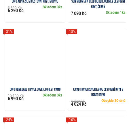
Ogio Alpha Slim cestovní kryt, mojave
Sun Mountain Club Glider Journey cestovní
kryt, černý
Skladem
3ks
6 890 Kč
5 290 Kč
Skladem
1ks
7 090 Kč
-31%
-18%
Ogio Renegade travel cover, forest camo
JuCad Travelcover LARGE cestovní kryt s
hardtopem
Skladem
3ks
10 190 Kč
6 990 Kč
Obvykle
30 dnů
4 890 Kč
4 024 Kč
-24%
-10%