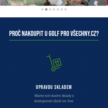
Proč nakoupit u Golf pro všechny.cz?
opravdu skladem
Máme své vlastní sklady s
dostupností zboží on-line.