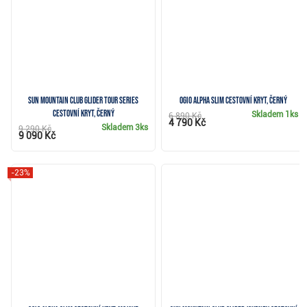
Sun Mountain Club Glider Tour Series
Ogio Alpha Slim cestovní kryt, černý
cestovní kryt, černý
Skladem
1ks
6 890 Kč
4 790 Kč
Skladem
3ks
9 290 Kč
9 090 Kč
-23%