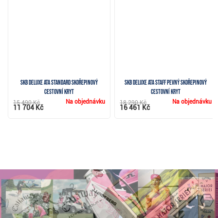
SKB Deluxe ATA Standard skořepinový
SKB Deluxe ATA Staff pevný skořepinový
cestovní kryt
cestovní kryt
Na objednávku
Na objednávku
15 490 Kč
18 290 Kč
11 704 Kč
16 461 Kč