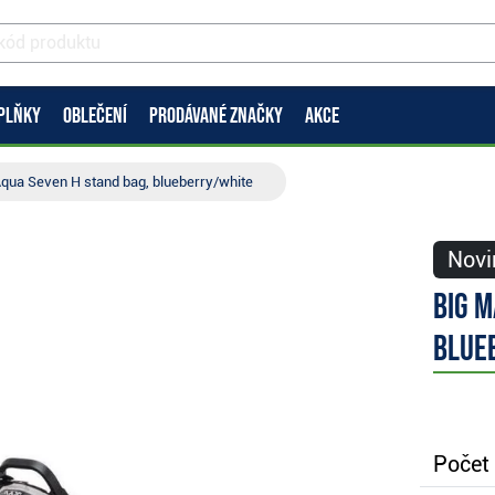
PLŇKY
OBLEČENÍ
PRODÁVANÉ ZNAČKY
AKCE
qua Seven H stand bag, blueberry/white
Novi
Big M
blue
Počet