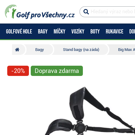
GOLFOVÉ HOLE
BAGY
MÍČKY
VOZÍKY
BOTY
RUKAVICE
DO
Bagy
Stand bagy (na záda)
Big Max A
-20%
Doprava zdarma