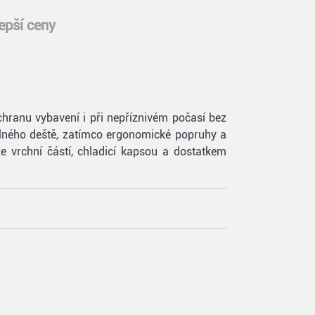
epší ceny
chranu vybavení i při nepříznivém počasí bez
lného deště, zatímco ergonomické popruhy a
e vrchní částí, chladicí kapsou a dostatkem