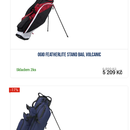
Zobrazit
Ogio Featherlite stand bag, volcanic
6 890 Kč
Skladem
2ks
5 209 Kč
-17%
Zobrazit