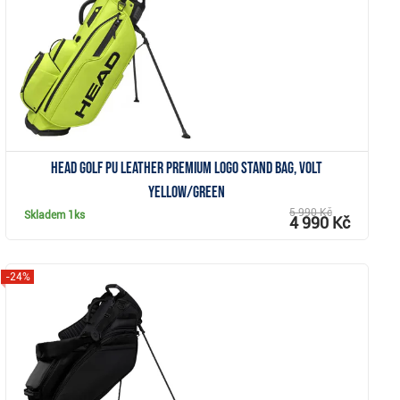
Zobrazit
Head Golf PU Leather Premium Logo stand bag, volt
yellow/green
5 990 Kč
Skladem
1ks
4 990 Kč
-24%
Zobrazit