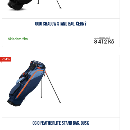
Ogio Shadow stand bag, černý
11 090 Kč
Skladem
2ks
8 412 Kč
-24%
Zobrazit
Ogio Featherlite stand bag, dusk