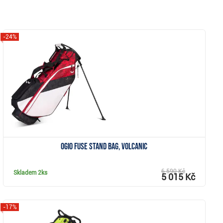
-24%
Zobrazit
Ogio Fuse stand bag, volcanic
6 590 Kč
Skladem
2ks
5 015 Kč
-17%