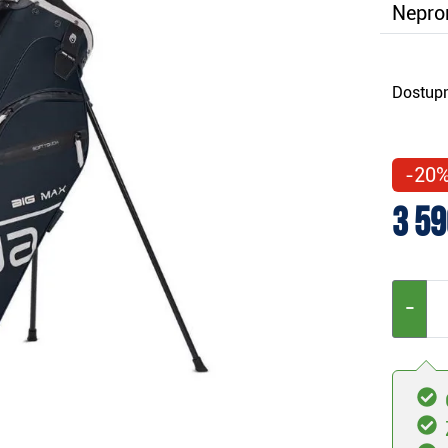
Nepro
Dostupn
-20
3 59
−