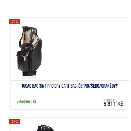
-21%
Zobrazit
JuCad Bag 3in1 Pro Dry cart bag, černo/šedo/oranžový
7 390 Kč
Skladem
1ks
5 811 Kč
-24%