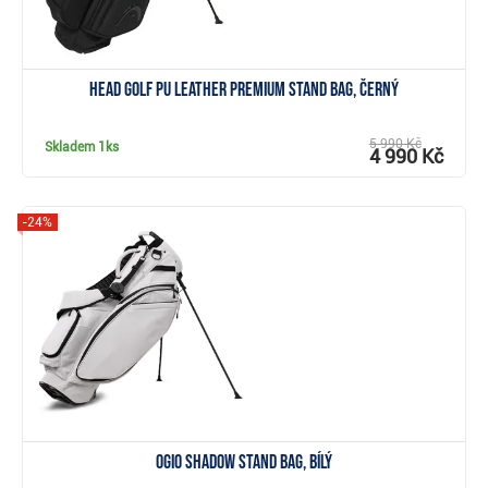
Head Golf PU Leather Premium stand bag, černý
5 990 Kč
Skladem
1ks
4 990 Kč
-24%
Zobrazit
Ogio Shadow stand bag, bílý