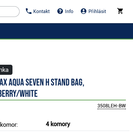
Kontakt
Info
Přihlásit
nka
ax Aqua Seven H stand bag,
berry/white
3508LEH-BW
4 komory
 komor: