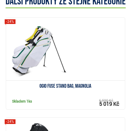
Další produkty ze stejné kategorie
-24%
Zobrazit
Ogio Fuse stand bag, magnolia
6 590 Kč
Skladem
1ks
5 019 Kč
-24%