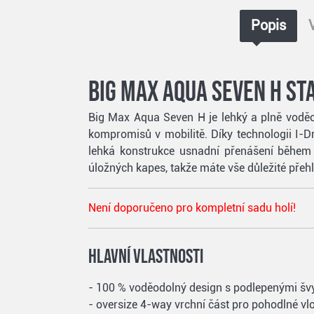
Popis
Big Max Aqua Seven H st
Big Max Aqua Seven H je lehký a plně voděod
kompromisů v mobilitě. Díky technologii I
lehká konstrukce usnadní přenášení během c
úložných kapes, takže máte vše důležité přeh
Není doporučeno pro kompletní sadu holí!
Hlavní vlastnosti
- 100 % voděodolný design s podlepenými šv
- oversize 4-way vrchní část pro pohodlné vlo