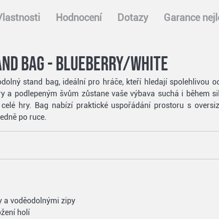
Vlastnosti
Hodnocení
Dotazy
Garance nejl
and bag - blueberry/white
olný stand bag, ideální pro hráče, kteří hledají spolehlivou o
-Dry a podlepeným švům zůstane vaše výbava suchá i během si
elé hry. Bag nabízí praktické uspořádání prostoru s oversiz
ledně po ruce.
y a voděodolnými zipy
žení holí