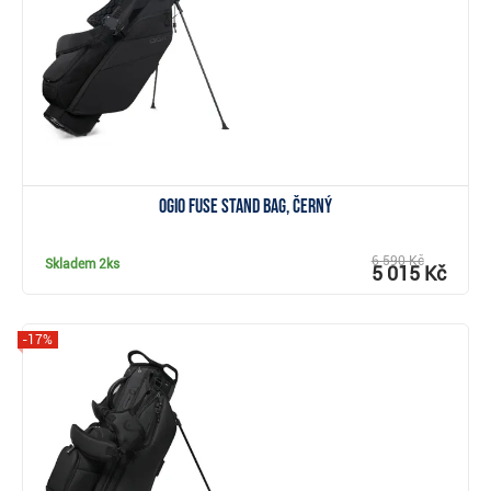
Zobrazit
Ogio Fuse stand bag, černý
6 590 Kč
Skladem
2ks
5 015 Kč
-17%
Zobrazit