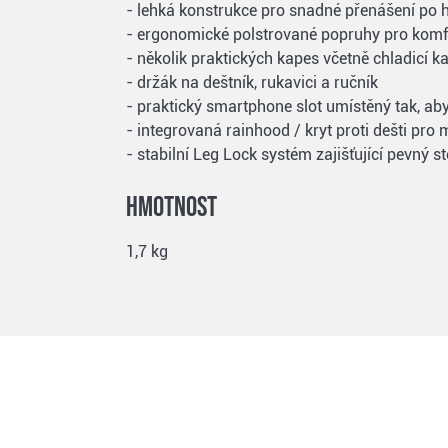
- lehká konstrukce pro snadné přenášení po hř
- ergonomické polstrované popruhy pro komf
- několik praktických kapes včetně chladicí k
- držák na deštník, rukavici a ručník
- praktický smartphone slot umístěný tak, aby
- integrovaná rainhood / kryt proti dešti pr
- stabilní Leg Lock systém zajišťující pevný
Hmotnost
1,7 kg