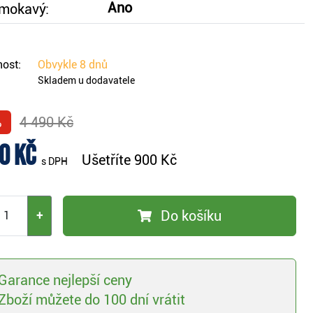
Ano
mokavý:
ost:
Obvykle
8 dnů
Skladem u dodavatele
%
4 490 Kč
0 Kč
Ušetříte
900 Kč
s DPH
Do košíku
+
Garance nejlepší ceny
Zboží můžete do 100 dní vrátit