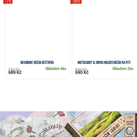
-7%
-30%
Wishbone držák deštníku
Motocaddy XL Drink Holder držák na pití
Skladem
4ks
Skladem
2ks
739 Kč
990 Kč
689 Kč
690 Kč