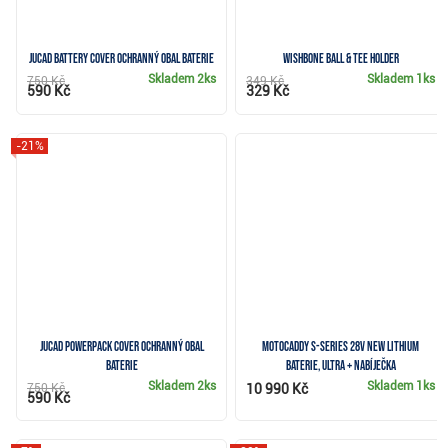
JuCad Battery Cover ochranný obal baterie
Wishbone Ball & Tee Holder
Skladem
2ks
Skladem
1ks
750 Kč
349 Kč
590 Kč
329 Kč
-21%
JuCad Powerpack Cover ochranný obal
Motocaddy S-Series 28V NEW Lithium
baterie
baterie, Ultra + nabíječka
Skladem
2ks
Skladem
1ks
750 Kč
10 990 Kč
590 Kč