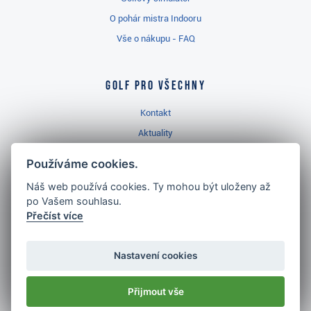
O pohár mistra Indooru
Vše o nákupu - FAQ
Golf pro všechny
Kontakt
Aktuality
Videa
Používáme cookies.
Prodejna Třinec
Náš web používá cookies. Ty mohou být uloženy až
Golfový slovník
po Vašem souhlasu.
Přečíst více
Nastavení cookies
Nejlépe hodnocený
golf shop
Přijmout vše
v ČR