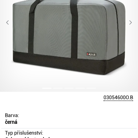
03054600O.B
Barva:
černá
Typ příslušenství: