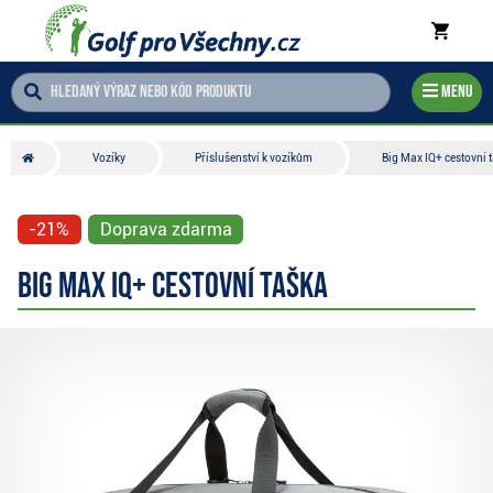
Menu
Vozíky
Příslušenství k vozíkům
Big Max IQ+ cestovní 
-21%
Doprava zdarma
Big Max IQ+ cestovní taška