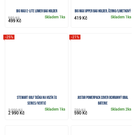
Big Max e-Lite Lower Bag Holder
Big Max Upper Bag Holder, černo/limetkový
Skladem
1ks
Skladem
1ks
589 Kč
419 Kč
499 Kč
-25%
-21%
Stewart Golf taška na vozík (Q
JuStar Powerpack Cover ochranný obal
Series/VERTX)
baterie
Skladem
1ks
Skladem
2ks
3 990 Kč
750 Kč
2 990 Kč
590 Kč