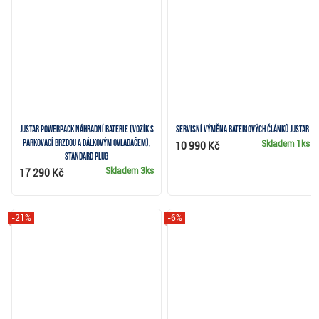
JuStar Powerpack náhradní baterie (vozík s
Servisní výměna bateriových článků JuStar
parkovací brzdou a dálkovým ovladačem),
Skladem
1ks
10 990 Kč
STANDARD plug
Skladem
3ks
17 290 Kč
-21%
-6%