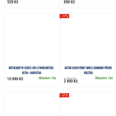
329 Kč
690 Kč
-17%
Motocaddy M-Series 28V Lithium baterie,
JuStar Silver Front Wheel náhradní přední
ULTRA + nabíječka
kolečko
Skladem
1ks
Skladem
1ks
10 990 Kč
2 990 Kč
2 490 Kč
-21%