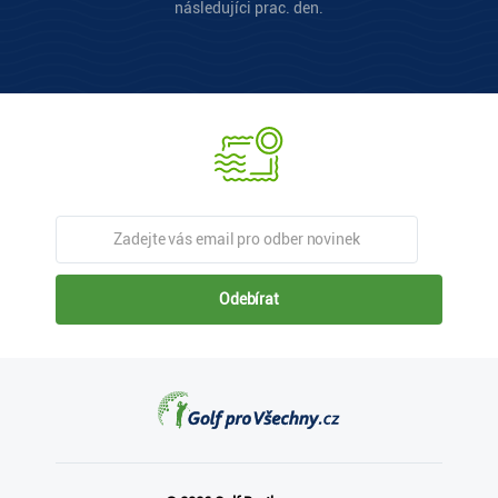
následujíci prac. den.
Odebírat