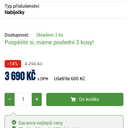
Typ příslušenství:
Nabíječky
Dostupnost:
Skladem
3 ks
Pospěšte si, máme poslední 3 kusy!
-14%
4 290 Kč
3 690 Kč
Ušetříte
600 Kč
s DPH
−
+
Do košíku
Garance nejlepší ceny