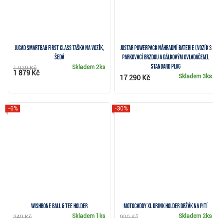
JuCad Smartbag First Class taška na vozík,
JuStar Powerpack náhradní baterie (vozík s
šedá
parkovací brzdou a dálkovým ovladačem),
STANDARD plug
Skladem
2ks
1 939 Kč
1 879 Kč
Skladem
3ks
17 290 Kč
-6%
-30%
Wishbone Ball & Tee Holder
Motocaddy XL Drink Holder držák na pití
Skladem
1ks
Skladem
2ks
349 Kč
990 Kč