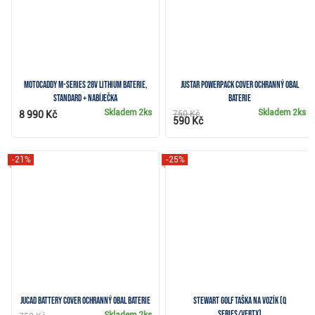
Motocaddy M-Series 28V Lithium baterie,
JuStar Powerpack Cover ochranný obal
Standard + nabíječka
baterie
Skladem
2ks
Skladem
2ks
8 990 Kč
750 Kč
590 Kč
-21%
-25%
JuCad Battery Cover ochranný obal baterie
Stewart Golf taška na vozík (Q
Series/VERTX)
Skladem
2ks