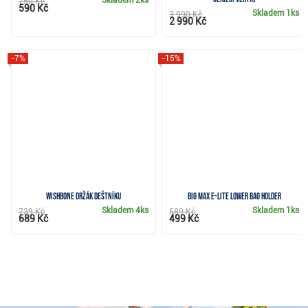
750 Kč
590 Kč
Skladem
1ks
3 990 Kč
2 990 Kč
-7%
-15%
Wishbone držák deštníku
Big Max e-Lite Lower Bag Holder
Skladem
4ks
Skladem
1ks
739 Kč
589 Kč
689 Kč
499 Kč