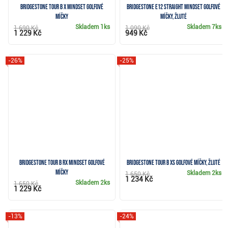
Bridgestone Tour B X MindSet golfové
Bridgestone e12 Straight MindSet golfové
míčky
míčky, žluté
Skladem
1ks
Skladem
7ks
1 690 Kč
1 090 Kč
1 229 Kč
949 Kč
-26%
-25%
Bridgestone Tour B RX Mindset golfové
Bridgestone Tour B XS golfové míčky, žluté
míčky
Skladem
2ks
1 650 Kč
1 234 Kč
Skladem
2ks
1 650 Kč
1 229 Kč
-13%
-24%