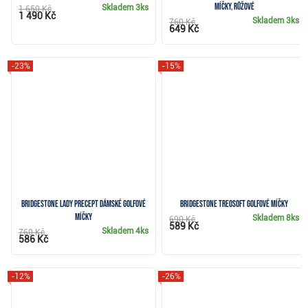
míčky, růžové
Skladem
3ks
1 650 Kč
1 490 Kč
Skladem
3ks
760 Kč
649 Kč
-23%
-15%
Bridgestone Lady Precept dámské golfové
Bridgestone TreoSoft golfové míčky
míčky
Skladem
8ks
690 Kč
589 Kč
Skladem
4ks
760 Kč
586 Kč
-12%
-26%