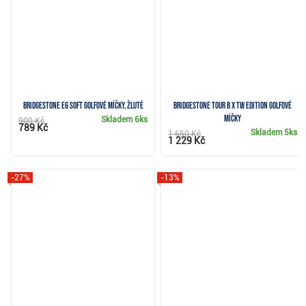
Bridgestone e6 Soft golfové míčky, žluté
Bridgestone Tour B X TW Edition golfové
míčky
Skladem
6ks
900 Kč
789 Kč
Skladem
5ks
1 650 Kč
1 229 Kč
-27%
-13%