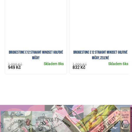
Bridgestone e12 Straight MindSet golfové
Bridgestone e12 Straight MindSet golfové
míčky
míčky, zelené
Skladem
8ks
Skladem
6ks
1 090 Kč
1 090 Kč
949 Kč
832 Kč