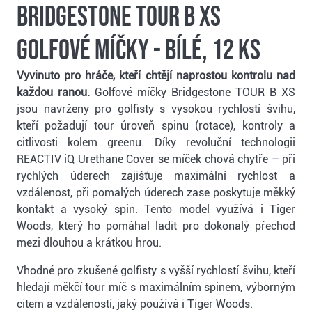
Bridgestone Tour B XS
golfové míčky - bílé, 12 ks
Vyvinuto pro hráče, kteří chtějí naprostou kontrolu nad
každou ranou.
Golfové míčky Bridgestone TOUR B XS
jsou navrženy pro golfisty s vysokou rychlostí švihu,
kteří požadují tour úroveň spinu (rotace), kontroly a
citlivosti kolem greenu. Díky revoluční technologii
REACTIV iQ Urethane Cover se míček chová chytře – při
rychlých úderech zajišťuje maximální rychlost a
vzdálenost, při pomalých úderech zase poskytuje měkký
kontakt a vysoký spin. Tento model využívá i Tiger
Woods, který ho pomáhal ladit pro dokonalý přechod
mezi dlouhou a krátkou hrou.
Vhodné pro zkušené golfisty s vyšší rychlostí švihu, kteří
hledají měkčí tour míč s maximálním spinem, výborným
citem a vzdáleností, jaký používá i Tiger Woods.