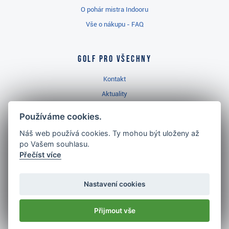
O pohár mistra Indooru
Vše o nákupu - FAQ
Golf pro všechny
Kontakt
Aktuality
Videa
Používáme cookies.
Prodejna Třinec
Náš web používá cookies. Ty mohou být uloženy až
Golfový slovník
po Vašem souhlasu.
Přečíst více
Nastavení cookies
Nejlépe hodnocený
golf shop
Přijmout vše
v ČR