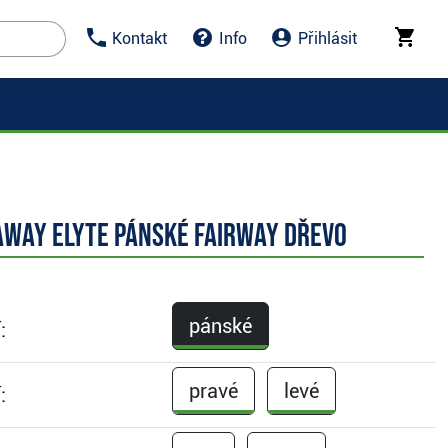
Kontakt
Info
Přihlásit
away Elyte pánské fairway dřevo
pánské
:
pravé
levé
: