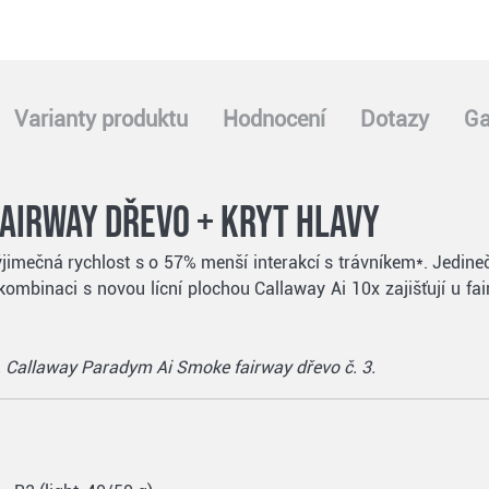
Varianty produktu
Hodnocení
Dotazy
Ga
airway dřevo + kryt hlavy
 výjimečná rychlost s o 57% menší interakcí s trávníkem*. Jedi
ombinaci s novou lícní plochou Callaway Ai 10x zajišťují u f
s. Callaway Paradym Ai Smoke fairway dřevo č. 3.