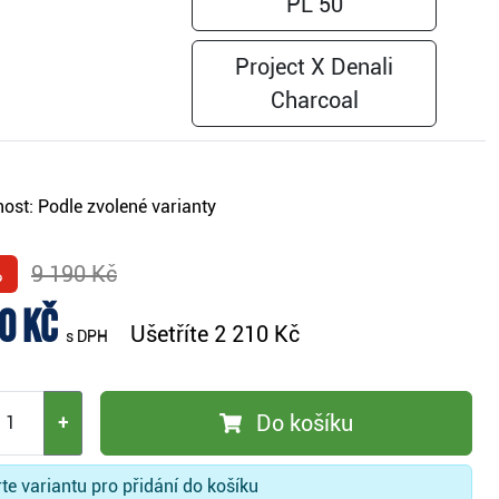
PL 50
Project X Denali
Charcoal
ost:
Podle zvolené varianty
%
9 190 Kč
0 Kč
Ušetříte
2 210 Kč
s DPH
Do košíku
+
te variantu pro přidání do košíku