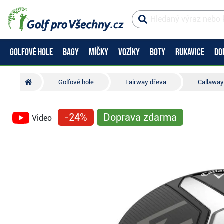
GOLFOVÉ HOLE
BAGY
MÍČKY
VOZÍKY
BOTY
RUKAVICE
DO
Golfové hole
Fairway dřeva
Callaway
-24%
Doprava zdarma
Video