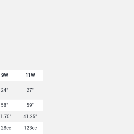
9W
11W
24°
27°
58°
59°
1.75"
41.25"
128cc
123cc