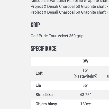
Mitsubishi Vanquish PL 40/50 Graphite shaft -
Project X Denali Charcoal 50 Graphite shaft - R
Project X Denali Charcoal 60 Graphite shaft - St
Grip
Golf Pride Tour Velvet 360 grip
Specifikace
3W
15°
Loft
(Nastavitelný)
(
Lie
56°
Std. délka
43.25"
Objem hlavy
169cc