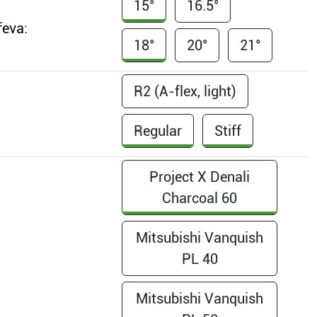
15°
16.5°
řeva:
18°
20°
21°
R2 (A-flex, light)
Regular
Stiff
Project X Denali
Charcoal 60
Mitsubishi Vanquish
PL 40
Mitsubishi Vanquish