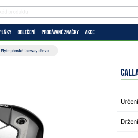
PLŇKY
OBLEČENÍ
PRODÁVANÉ ZNAČKY
AKCE
 Elyte pánské fairway dřevo
Call
Určení
Držení