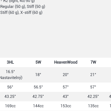
 R2 (light, 40/50 g)
egular (50 g), Stiff (50 g)
iff (60 g), X-stiff (60 g)
3HL
5W
HeavenWood
7W
16.5°
18°
20°
21°
Nastavitelný)
56°
56.5°
57°
57°
43.25"
42.75"
43"
42.25"
4
169cc
144cc
153cc
135cc