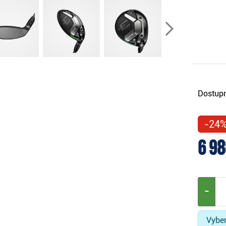
Dostupn
-24
6 98
−
Vyber