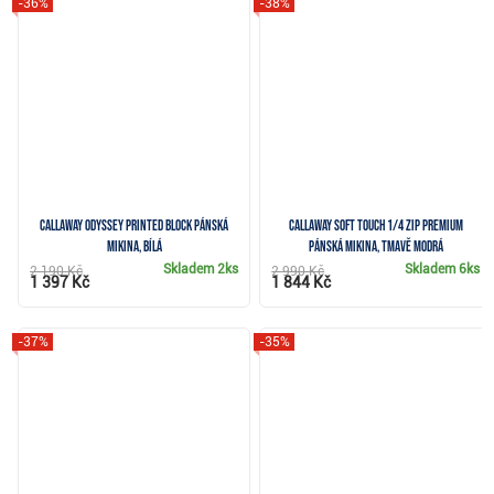
-36%
-38%
Callaway Odyssey Printed Block pánská
Callaway Soft Touch 1/4 Zip Premium
mikina, bílá
pánská mikina, tmavě modrá
Skladem
2ks
Skladem
6ks
2 190 Kč
2 990 Kč
1 397 Kč
1 844 Kč
-37%
-35%