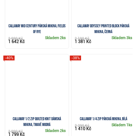
Callaway Mid Century pánská mikina, fields
Callaway Odyssey Printed Block pánská
of rye
mikina, černá
Skladem
2ks
Skladem
3ks
2 990 Kč
2 190 Kč
1 642 Kč
1 381 Kč
-40%
-38%
Callaway 1/2 Zip Quilted Knit dámská
Callaway 1/4 Zip pánská mikina, bílá
mikina, tmavě modrá
Skladem
1ks
2 290 Kč
1 410 Kč
Skladem
2ks
2 990 Kč
1 799 Kč