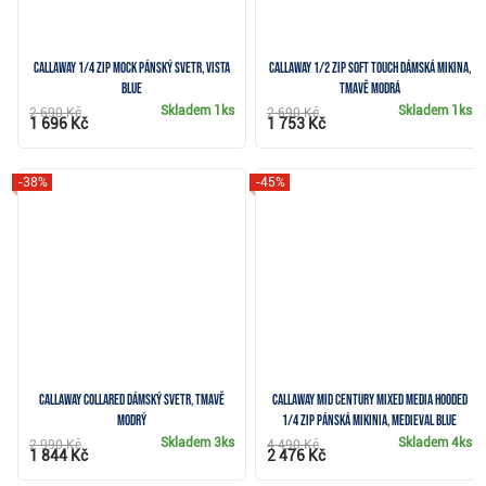
Callaway 1/4 Zip Mock pánský svetr, vista
Callaway 1/2 Zip Soft Touch dámská mikina,
blue
tmavě modrá
Skladem
1ks
Skladem
1ks
2 690 Kč
2 690 Kč
1 696 Kč
1 753 Kč
-38%
-45%
Callaway Collared dámský svetr, tmavě
Callaway Mid Century Mixed Media Hooded
modrý
1/4 Zip pánská mikinia, medieval blue
Skladem
3ks
Skladem
4ks
2 990 Kč
4 490 Kč
1 844 Kč
2 476 Kč