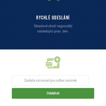
Rychlé odeslání
Skladové zboží nejpozději
následujíci prac. den.
Odebírat