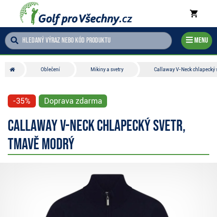
Menu
Oblečení
Mikiny a svetry
Callaway V-Neck chlapecký 
-35%
Doprava zdarma
Callaway V-Neck chlapecký svetr,
tmavě modrý