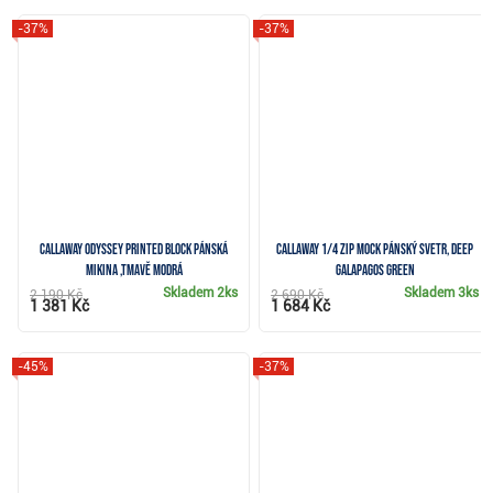
-37%
-37%
Callaway Odyssey Printed Block pánská
Callaway 1/4 Zip Mock pánský svetr, deep
mikina ,tmavě modrá
galapagos green
Skladem
2ks
Skladem
3ks
2 190 Kč
2 690 Kč
1 381 Kč
1 684 Kč
-45%
-37%