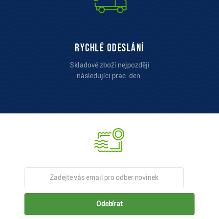
Rychlé odeslání
Skladové zboží nejpozději
následujíci prac. den.
Odebírat