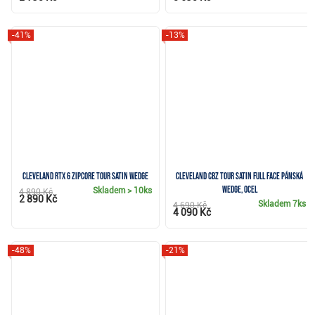
-41%
-13%
Cleveland RTX 6 ZipCore Tour Satin wedge
Cleveland CBZ Tour Satin Full Face pánská
wedge, ocel
Skladem
> 10ks
4 890 Kč
2 890 Kč
Skladem
7ks
4 690 Kč
4 090 Kč
-48%
-21%