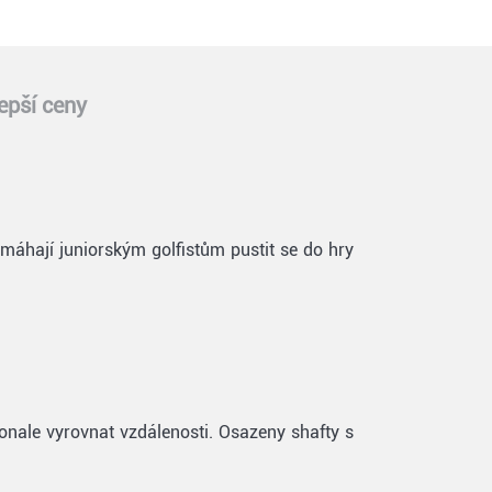
epší ceny
pomáhají juniorským golfistům pustit se do hry
onale vyrovnat vzdálenosti. Osazeny shafty s