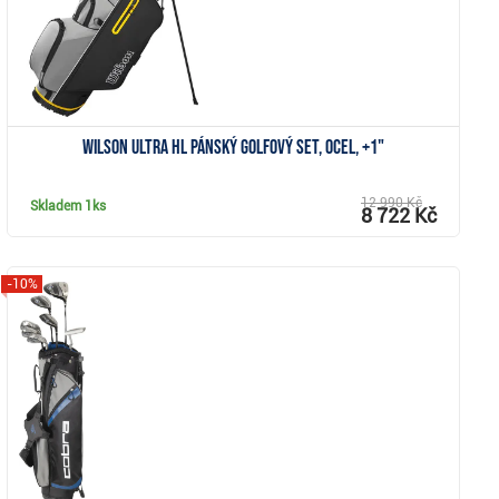
Wilson Ultra HL pánský golfový set, ocel, +1"
12 990 Kč
Skladem
1ks
8 722 Kč
-10%
Zobrazit