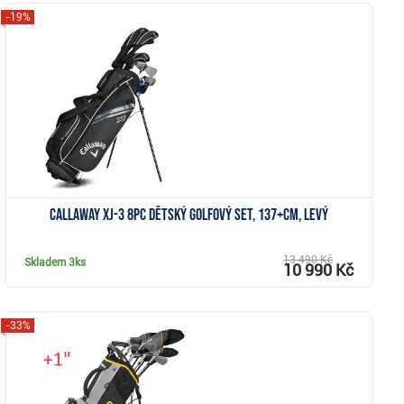
-19%
Zobrazit
Callaway XJ-3 8PC dětský golfový set, 137+cm, levý
13 490 Kč
Skladem
3ks
10 990 Kč
-33%
Zobrazit