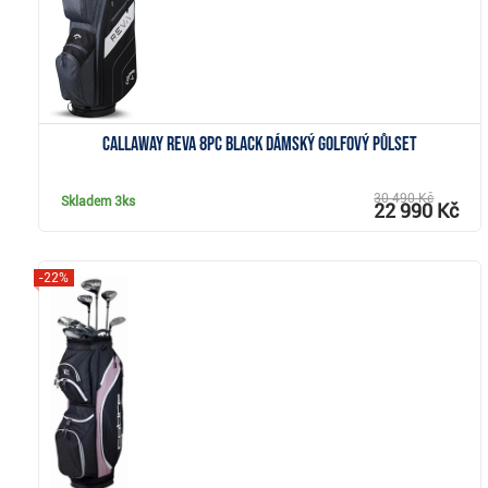
Callaway REVA 8PC Black dámský golfový půlset
30 490 Kč
Skladem
3ks
22 990 Kč
-22%
Zobrazit