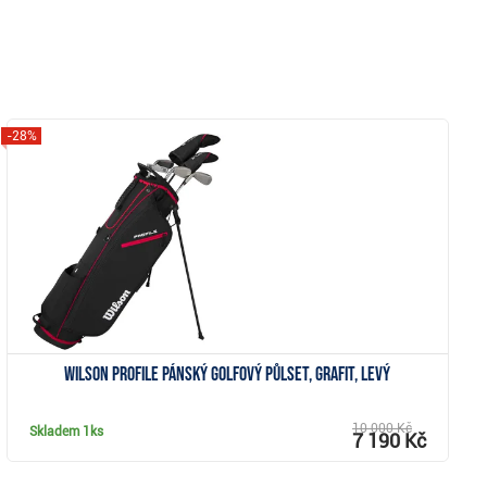
-28%
Zobrazit
Wilson Profile pánský golfový půlset, grafit, levý
10 000 Kč
Skladem
1ks
7 190 Kč