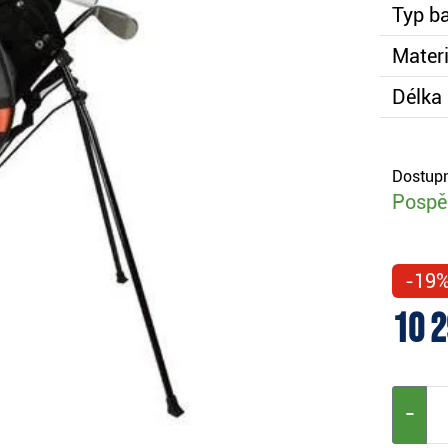
Typ b
Materi
Délka 
Dostupn
Pospěš
-19
10 2
−