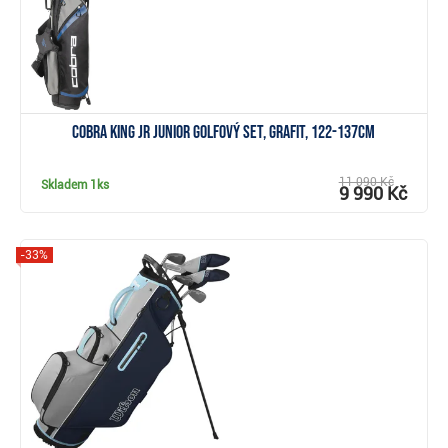
Cobra KING JR junior golfový set, grafit, 122-137cm
11 090 Kč
Skladem
1ks
9 990 Kč
-33%
Zobrazit