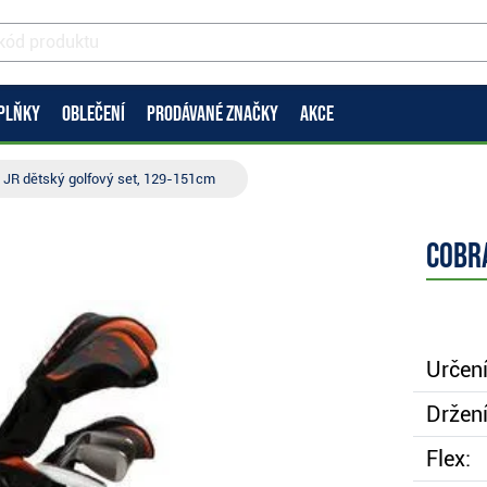
PLŇKY
OBLEČENÍ
PRODÁVANÉ ZNAČKY
AKCE
 JR dětský golfový set, 129-151cm
Cobra
Určení
Držení
Flex: