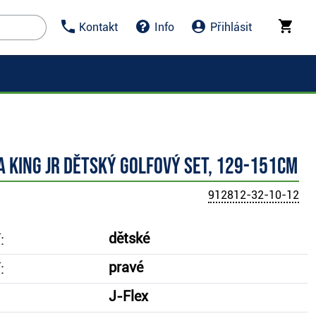
Kontakt
Info
Přihlásit
 King JR dětský golfový set, 129-151cm
912812-32-10-12
dětské
:
pravé
:
J-Flex