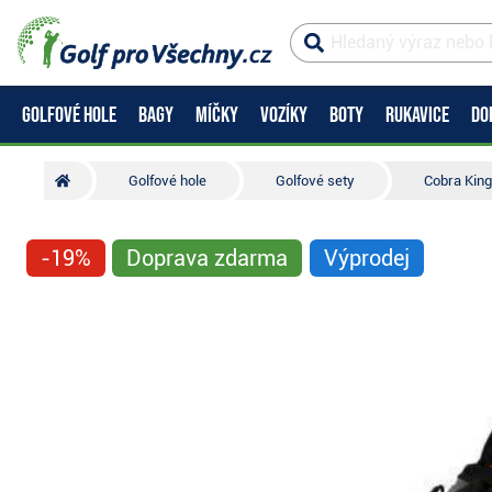
GOLFOVÉ HOLE
BAGY
MÍČKY
VOZÍKY
BOTY
RUKAVICE
DO
Golfové hole
Golfové sety
Cobra King
-19%
Doprava zdarma
Výprodej