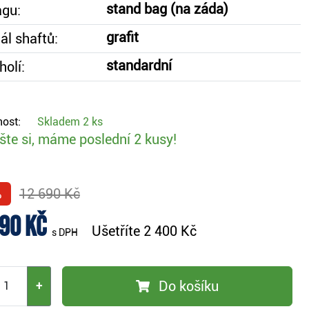
stand bag (na záda)
agu:
grafit
ál shaftů:
standardní
holí:
ost:
Skladem
2 ks
te si, máme poslední 2 kusy!
%
12 690 Kč
90 Kč
Ušetříte
2 400 Kč
s DPH
Do košíku
+