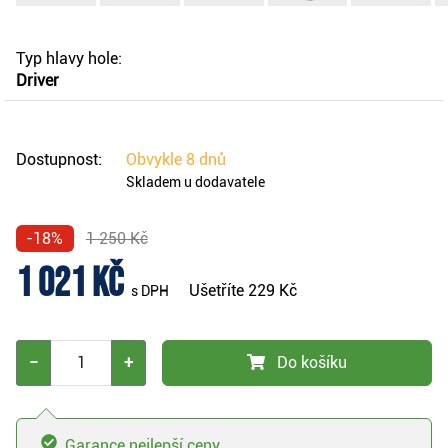
Typ hlavy hole:
Driver
Dostupnost:
Obvykle
8 dnů
Skladem u dodavatele
-18%
1 250 Kč
1 021 Kč
Ušetříte
229 Kč
s DPH
−
+
Do košíku
Garance nejlepší ceny