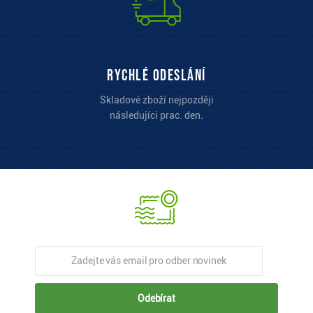
Rychlé odeslání
Skladové zboží nejpozději
následujíci prac. den.
Odebírat