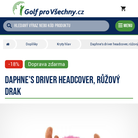
Menu
Doplňky
Kryty hlav
Daphne's driver headcover, růžov
-18%
Doprava zdarma
Daphne's driver headcover, růžový
drak