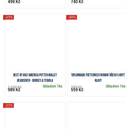
499 Kč
740 Kč
-23%
-30%
Best of Golf America putter mallet
TaylorMade Patterned Fairway dřevo 5 kryt
headcover - Birdies & Tequila
hlavy
Skladem
1ks
Skladem
1ks
1 290 Kč
799 Kč
989 Kč
559 Kč
-22%