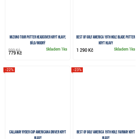
Mizuno Tour Putter Headcover kryt hlavy,
Best of Golf America 19th Hole blade putter
bílo/modrý
kryt hlavy
Skladem
1ks
Skladem
1ks
999 Kč
1 290 Kč
779 Kč
-22%
-23%
Callaway Ryder Cup Americana Driver kryt
Best of Golf America 19th Hole fairway kryt
hlavy
hlavy