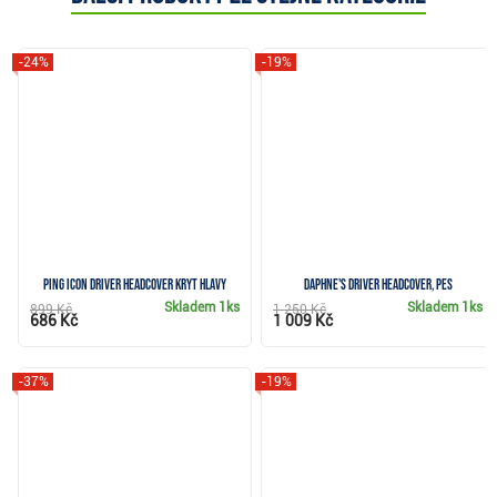
-24%
-19%
Ping Icon Driver Headcover kryt hlavy
Daphne's driver headcover, pes
Skladem
1ks
Skladem
1ks
899 Kč
1 250 Kč
686 Kč
1 009 Kč
-37%
-19%