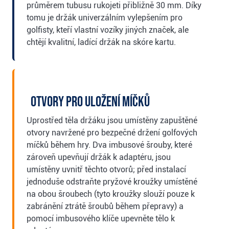
průměrem tubusu rukojeti přibližně 30 mm. Díky
tomu je držák univerzálním vylepšením pro
golfisty, kteří vlastní vozíky jiných značek, ale
chtějí kvalitní, ladící držák na skóre kartu.
Otvory pro uložení míčků
Uprostřed těla držáku jsou umístěny zapuštěné
otvory navržené pro bezpečné držení golfových
míčků během hry. Dva imbusové šrouby, které
zároveň upevňují držák k adaptéru, jsou
umístěny uvnitř těchto otvorů; před instalací
jednoduše odstraňte pryžové kroužky umístěné
na obou šroubech (tyto kroužky slouží pouze k
zabránění ztrátě šroubů během přepravy) a
pomocí imbusového klíče upevněte tělo k