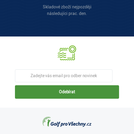
Skladové zboží nejpozději
následujíci prac. den.
Odebírat