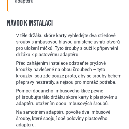
adaptéru.
Návod k instalaci
V těle držáku skóre karty vyhledejte dva středové
šrouby s imbusovou hlavou umístěné uvnitř otvorů
pro uložení míčků. Tyto šrouby slouží k připevnění
držáku k plastovému adaptéru.
Před zahájením instalace odstraňte pryžové
kroužky navlečené na obou šroubech – tyto
kroužky jsou zde pouze proto, aby se šrouby během
přepravy neztratily, a nejsou pro montáž potřeba.
Pomocí dodaného imbusového klíče pevně
přišroubujte tělo držáku skóre karty k plastovému
adaptéru utažením obou imbusových šroubů.
Na samotném adaptéru povolte dva imbusové
šrouby, které spojují obě poloviny plastového
adaptéru.