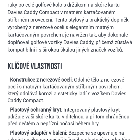
ruky po celé golfové kolo s držákem na skóre kartu
Davies Caddy Compact v matném kartáčovaném
stříbrném provedení. Tento stylový a praktický doplněk,
vyrobený z nerezové oceli s elegantním matným
kartáčovaným povrchem, je navržen tak, aby dokonale
doplňoval golfové vozíky Davies Caddy, přičemž zůstává
kompatibilní i s širokou škálou jiných značek vozíků.
Klíčové vlastnosti
Konstrukce z nerezové oceli:
Odolné tělo z nerezové
oceli s matným kartáčovaným stříbrným povrchem,
který odolává korozi a esteticky ladí s vozíkem Davies
Caddy Compact.
Plastový ochranný kryt:
Integrovaný plastový kryt
udržuje vaši skóre kartu viditelnou, a přitom chráněnou
před deštěm a nepřízní počasí během hry.
Plastový adaptér v balení:
Bezpečně se upevňuje na
rukojeť vozíku pomocí přiloženého plastového adaptéru