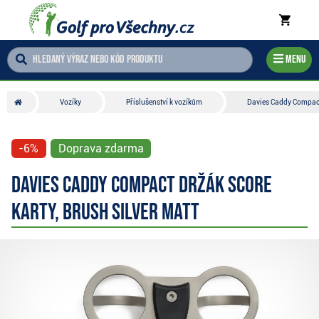
Menu
Vozíky
Příslušenství k vozíkům
Davies Caddy Compact 
-6%
Doprava zdarma
Davies Caddy Compact držák score
karty, brush silver matt