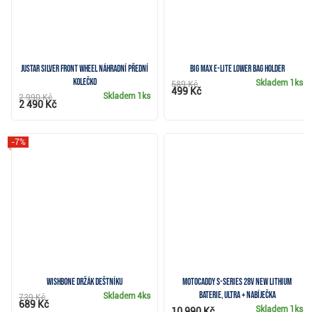
JuStar Silver Front Wheel náhradní přední
Big Max e-Lite Lower Bag Holder
kolečko
Skladem
1ks
589 Kč
499 Kč
Skladem
1ks
2 990 Kč
2 490 Kč
-7%
Wishbone držák deštníku
Motocaddy S-Series 28V NEW Lithium
baterie, Ultra + nabíječka
Skladem
4ks
739 Kč
689 Kč
Skladem
1ks
10 990 Kč