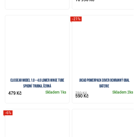
-21%
Clicgear Model 1.0 ~ 4.0 Lower Hinge Tube
JuCad Powerpack Cover ochranný obal
spodní trubka, černá
baterie
Skladem
1ks
Skladem
2ks
479 Kč
750 Kč
590 Kč
-6%