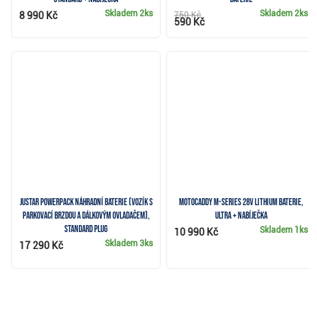
Skladem
2ks
Skladem
2ks
8 990 Kč
750 Kč
590 Kč
JuStar Powerpack náhradní baterie (vozík s
Motocaddy M-Series 28V Lithium baterie,
parkovací brzdou a dálkovým ovladačem),
ULTRA + nabíječka
STANDARD plug
Skladem
1ks
10 990 Kč
Skladem
3ks
17 290 Kč