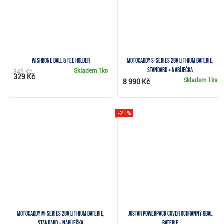
Wishbone Ball & Tee Holder
Motocaddy S-Series 28V Lithium baterie,
STANDARD + nabíječka
Skladem
1ks
349 Kč
329 Kč
Skladem
1ks
8 990 Kč
-21%
Motocaddy M-Series 28V Lithium baterie,
JuStar Powerpack Cover ochranný obal
Standard + nabíječka
baterie