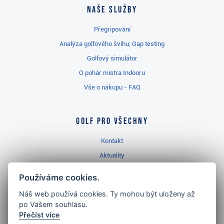
Naše služby
Přegripování
Analýza golfového švihu, Gap testing
Golfový simulátor
O pohár mistra Indooru
Vše o nákupu - FAQ
Golf pro všechny
Kontakt
Aktuality
Videa
Používáme cookies.
Prodejna Třinec
Náš web používá cookies. Ty mohou být uloženy až
Golfový slovník
po Vašem souhlasu.
Přečíst více