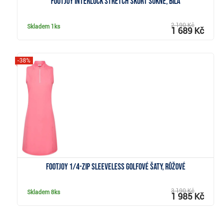
Footjoy Interlock Stretch skort sukně, bílá
2 190 Kč
Skladem
1ks
1 689 Kč
-38%
Zobrazit
FootJoy 1/4-Zip Sleeveless golfové šaty, růžové
3 190 Kč
Skladem
8ks
1 985 Kč