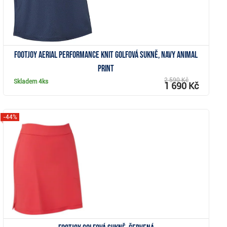
FootJoy Aerial Performance Knit golfová sukně, navy animal
print
2 590 Kč
Skladem
4ks
1 690 Kč
-44%
Zobrazit