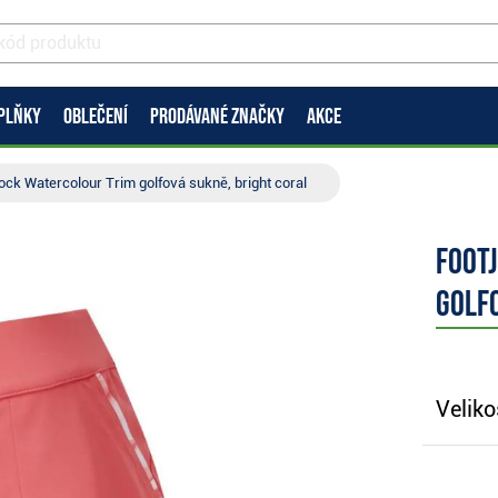
PLŇKY
OBLEČENÍ
PRODÁVANÉ ZNAČKY
AKCE
lock Watercolour Trim golfová sukně, bright coral
Foot
golfo
Veliko