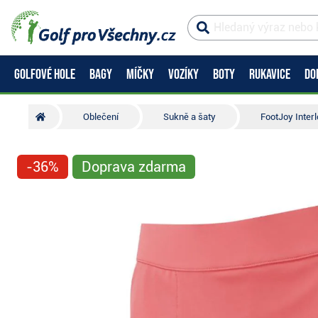
GOLFOVÉ HOLE
BAGY
MÍČKY
VOZÍKY
BOTY
RUKAVICE
DO
Oblečení
Sukně a šaty
FootJoy Inter
-36%
Doprava zdarma