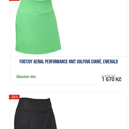
Zobrazit
FootJoy Aerial Performance Knit golfová sukně, emerald
2 690 Kč
Skladem
4ks
1 670 Kč
-36%
Zobrazit