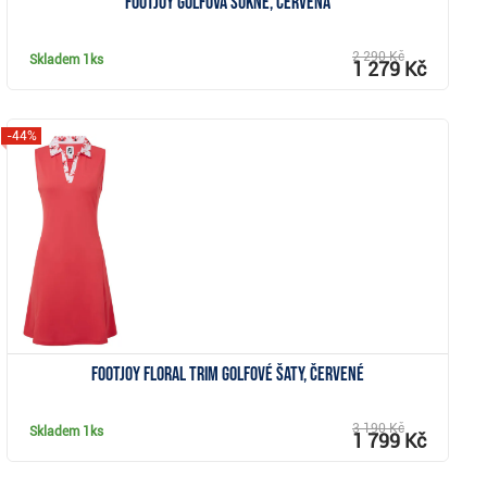
FootJoy golfová sukně, červená
2 290 Kč
Skladem
1ks
1 279 Kč
-44%
Zobrazit
FootJoy Floral Trim golfové šaty, červené
3 190 Kč
Skladem
1ks
1 799 Kč