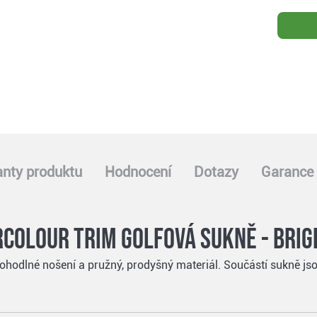
anty produktu
Hodnocení
Dotazy
Garance 
colour Trim golfová sukně - brig
pohodlné nošení a pružný, prodyšný materiál. Součástí sukně js