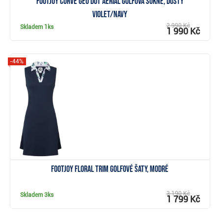
FootJoy Curve Geo Dot Aerial golfová sukně, dusty
violet/navy
2 990 Kč
Skladem
1ks
1 990 Kč
-44%
Zobrazit
FootJoy Floral Trim golfové šaty, modré
3 190 Kč
Skladem
3ks
1 799 Kč