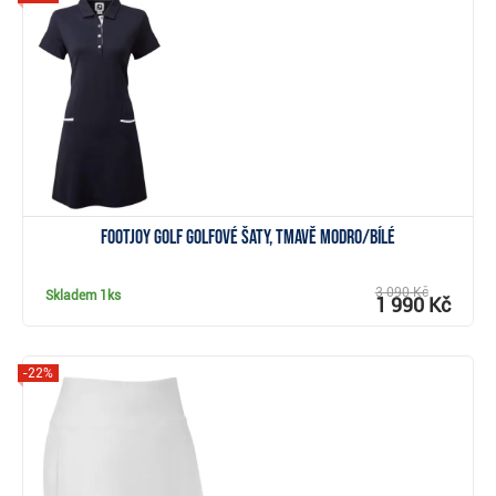
Zobrazit
FootJoy Golf golfové šaty, tmavě modro/bílé
3 090 Kč
Skladem
1ks
1 990 Kč
-22%
Zobrazit