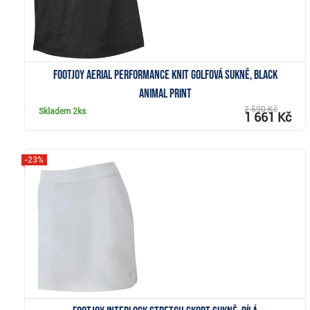
FootJoy Aerial Performance Knit golfová sukně, black
animal print
2 590 Kč
Skladem
2ks
1 661 Kč
-23%
Zobrazit