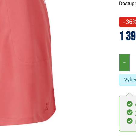
Dostupn
-36
1 39
−
Vyber