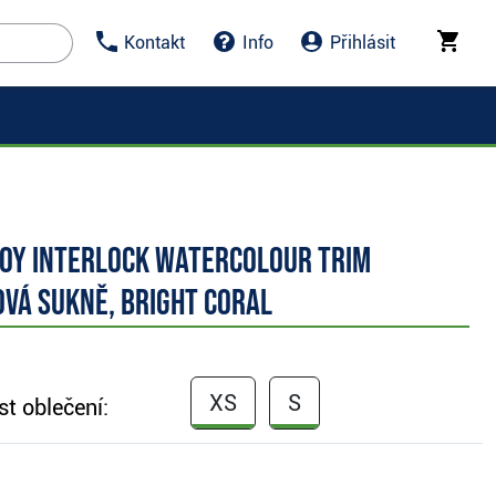
Kontakt
Info
Přihlásit
Joy Interlock Watercolour Trim
vá sukně, bright coral
XS
S
st oblečení: