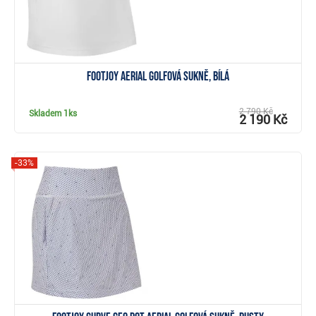
FootJoy Aerial golfová sukně, bílá
2 790 Kč
Skladem
1ks
2 190 Kč
-33%
Zobrazit