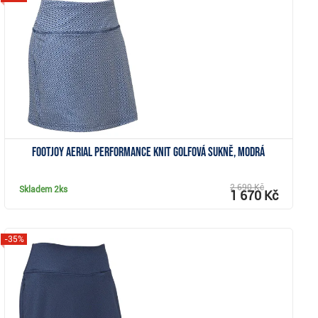
Zobrazit
FootJoy Aerial Performance Knit golfová sukně, modrá
2 690 Kč
Skladem
2ks
1 670 Kč
-35%
Zobrazit