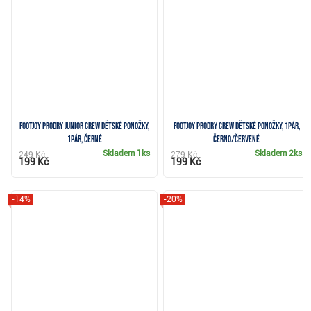
FootJoy ProDry Junior Crew dětské ponožky,
FootJoy ProDry Crew dětské ponožky, 1pár,
1pár, černé
černo/červené
Skladem
1ks
Skladem
2ks
249 Kč
279 Kč
199 Kč
199 Kč
-14%
-20%