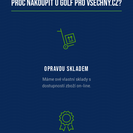
Proč nakoupit u Golf pro všechny.cz?
opravdu skladem
Máme své vlastní sklady s
dostupností zboží on-line.