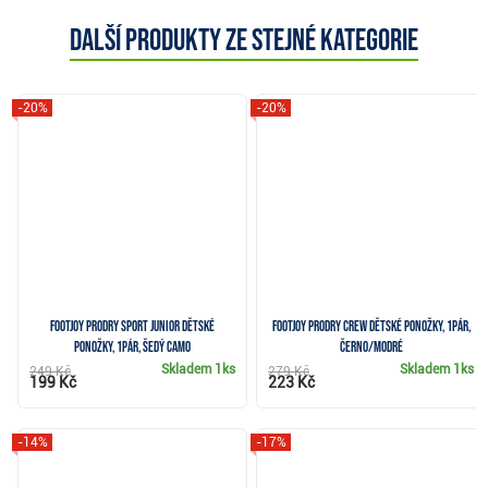
Další produkty ze stejné kategorie
-20%
-20%
FootJoy ProDry Sport Junior dětské
FootJoy ProDry Crew dětské ponožky, 1pár,
ponožky, 1pár, šedý camo
černo/modré
Skladem
1ks
Skladem
1ks
249 Kč
279 Kč
199 Kč
223 Kč
-14%
-17%