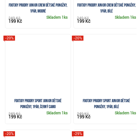
FootJoy ProDry Junior Crew dětské ponožky,
FootJoy ProDry Junior Crew dětské ponožky,
1pár, modré
1pár, bílé
Skladem
1ks
Skladem
1ks
249 Kč
249 Kč
199 Kč
199 Kč
-20%
-20%
FootJoy ProDry Sport Junior dětské
FootJoy ProDry Sport Junior dětské
ponožky, 1pár, černý camo
ponožky, 1pár, bílé
Skladem
1ks
Skladem
1ks
249 Kč
249 Kč
199 Kč
199 Kč
-20%
-29%