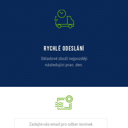
Rychlé odeslání
Skladové zboží nejpozději
následujíci prac. den.