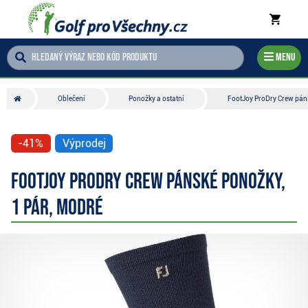
Menu
Oblečení
Ponožky a ostatní
FootJoy ProDry Crew páns
-41%
Výprodej
FootJoy ProDry Crew pánské ponožky,
1 pár, modré