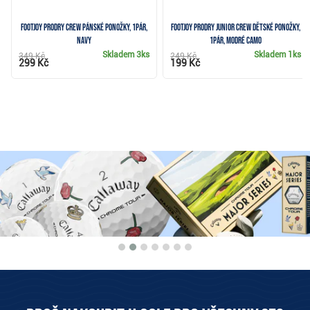
FootJoy ProDry Crew pánské ponožky, 1pár,
FootJoy ProDry Junior Crew dětské ponožky,
navy
1pár, modré camo
Skladem
3ks
Skladem
1ks
349 Kč
249 Kč
299 Kč
199 Kč