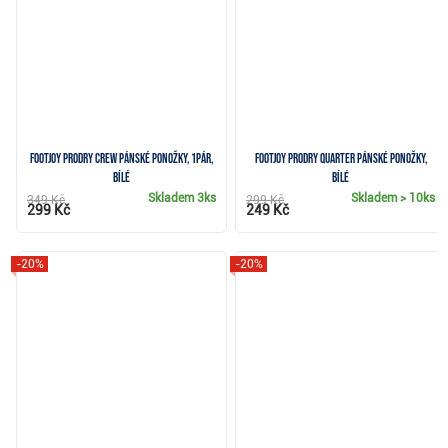
FootJoy ProDry Crew pánské ponožky, 1pár,
FootJoy ProDry Quarter pánské ponožky,
bílé
bílé
Skladem
3ks
Skladem
> 10ks
349 Kč
299 Kč
299 Kč
249 Kč
-20%
-20%