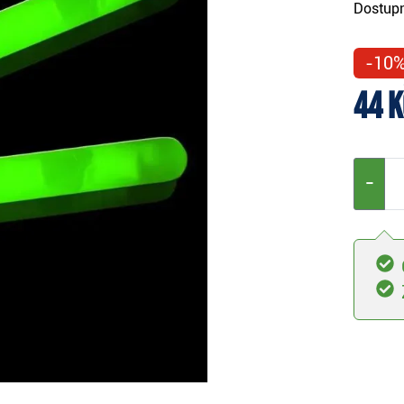
Dostupn
-10
44 K
−