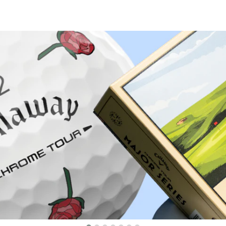
Proč nakoupit u Golf pro všechny.cz?
dstandardní servis
Skvělé ceny