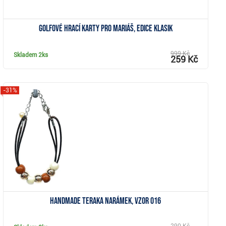
Golfové hrací karty pro Mariáš, edice Klasik
999 Kč
Skladem
2ks
259 Kč
-31%
Zobrazit
Handmade Teraka narámek, vzor 016