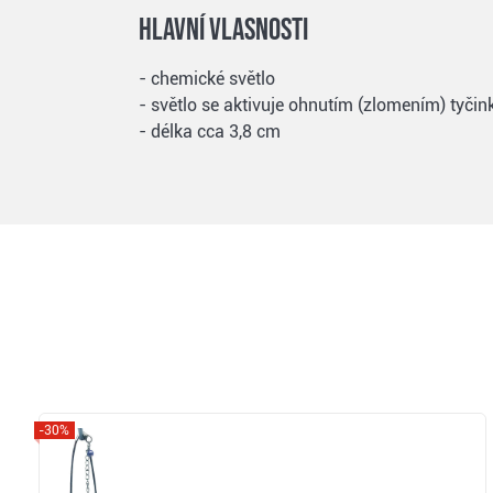
Hlavní vlasnosti
- chemické světlo
- světlo se aktivuje ohnutím (zlomením) tyčin
- délka cca 3,8 cm
-30%
Zobrazit