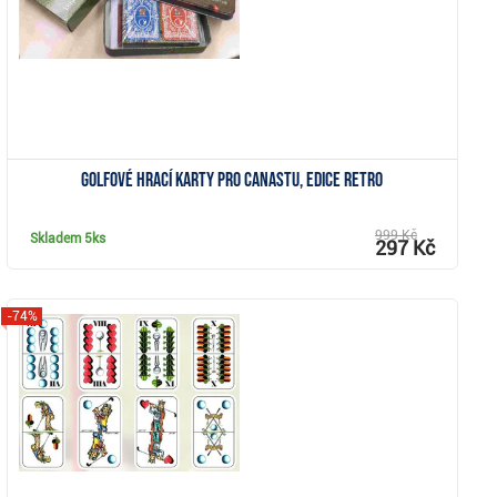
Golfové hrací karty pro Canastu, edice Retro
999 Kč
Skladem
5ks
297 Kč
-74%
Zobrazit