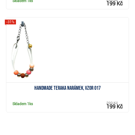
290 Kč
Skladem
1ks
199 Kč
-31%
Zobrazit
Handmade Teraka narámek, vzor 017
290 Kč
Skladem
1ks
199 Kč