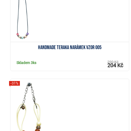
Handmade Teraka narámek vzor 005
290 Kč
Skladem
3ks
204 Kč
-31%
Zobrazit