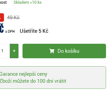
ost:
Skladem
>10 ks
%
49 Kč
č
Ušetříte
5 Kč
s DPH
Do košíku
+
Garance nejlepší ceny
Zboží můžete do 100 dní vrátit