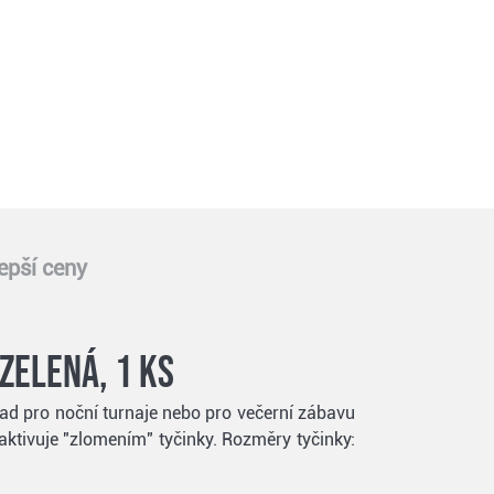
epší ceny
zelená, 1 ks
lad pro noční turnaje nebo pro večerní zábavu
aktivuje "zlomením" tyčinky. Rozměry tyčinky: