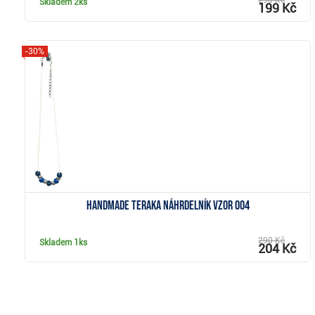
290 Kč
Skladem
2ks
199 Kč
-30%
Zobrazit
Handmade Teraka náhrdelník vzor 004
290 Kč
Skladem
1ks
204 Kč