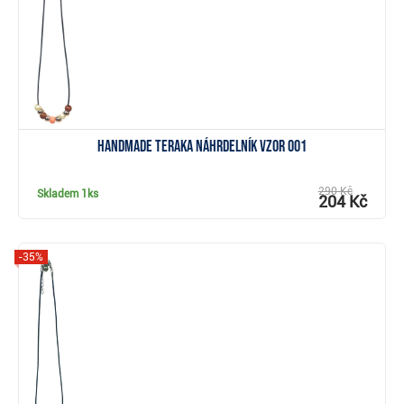
Handmade Teraka náhrdelník vzor 001
290 Kč
Skladem
1ks
204 Kč
-35%
Zobrazit