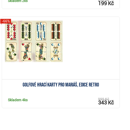
290 Kč
Skladem
2ks
199 Kč
-66%
Zobrazit
Golfové hrací karty pro Mariáš, edice Retro
999 Kč
Skladem
4ks
343 Kč