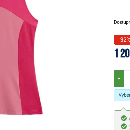
Dostupn
-32
1 20
−
Vyber