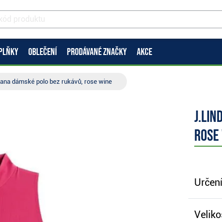
PLŇKY
OBLEČENÍ
PRODÁVANÉ ZNAČKY
AKCE
iana dámské polo bez rukávů, rose wine
J.Lin
rose
Určení
Veliko