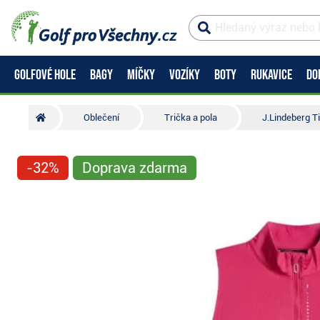
GOLFOVÉ HOLE
BAGY
MÍČKY
VOZÍKY
BOTY
RUKAVICE
DO
Oblečení
Trička a pola
J.Lindeberg T
-32%
Doprava zdarma