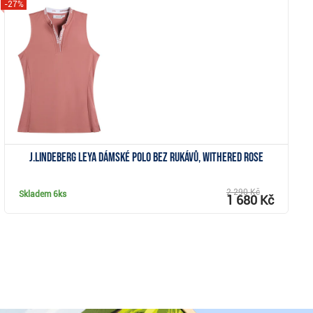
-27%
Zobrazit
J.Lindeberg Leya dámské polo bez rukávů, withered rose
2 290 Kč
Skladem
6ks
1 680 Kč