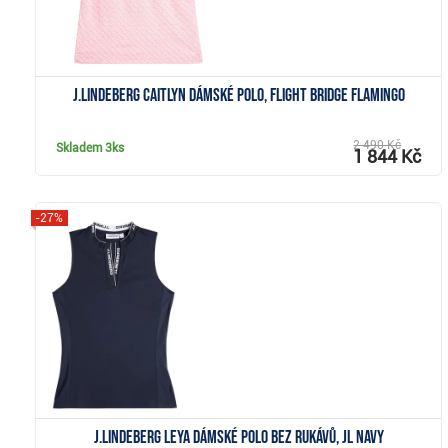
J.Lindeberg Caitlyn dámské polo, flight bridge flamingo
2 490 Kč
Skladem
3ks
1 844 Kč
-27%
Zobrazit
J.Lindeberg Leya dámské polo bez rukávů, JL Navy