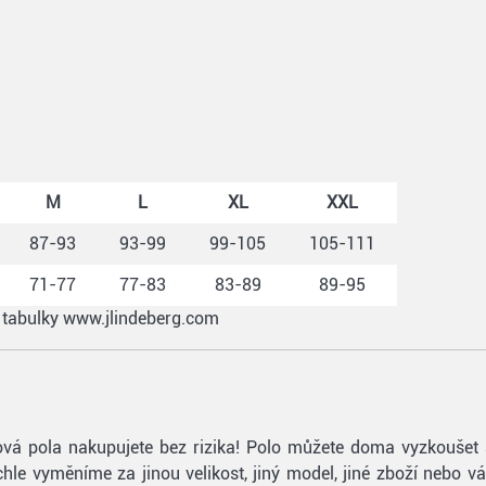
M
L
XL
XXL
87-93
93-99
99-105
105-111
71-77
77-83
83-89
89-95
j tabulky www.jlindeberg.com
olfová pola nakupujete bez rizika! Polo můžete doma vyzkoušet
le vyměníme za jinou velikost, jiný model, jiné zboží nebo 