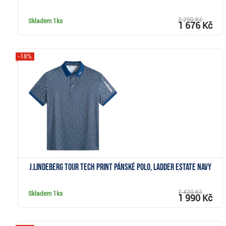
2 290 Kč
Skladem
1ks
1 676 Kč
-18%
Zobrazit
J.Lindeberg Tour Tech Print pánské polo, ladder estate navy
2 420 Kč
Skladem
1ks
1 990 Kč