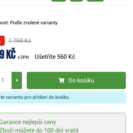
ost:
Podle zvolené varianty
%
1 769 Kč
9 Kč
Ušetříte
560 Kč
s DPH
Do košíku
+
te variantu pro přidání do košíku
Garance nejlepší ceny
Zboží můžete do 100 dní vrátit