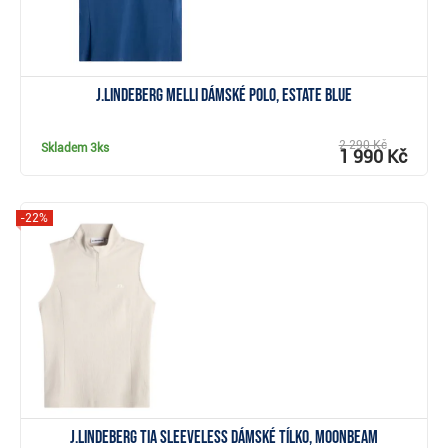
J.Lindeberg Melli dámské polo, estate blue
2 290 Kč
Skladem
3ks
1 990 Kč
-22%
Zobrazit
J.Lindeberg Tia Sleeveless dámské tílko, moonbeam