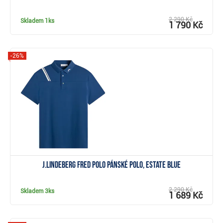
2 290 Kč
Skladem
1ks
1 790 Kč
-26%
Zobrazit
J.Lindeberg Fred Polo pánské polo, Estate Blue
2 290 Kč
Skladem
3ks
1 689 Kč