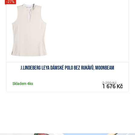
-27%
Zobrazit
J.Lindeberg Leya dámské polo bez rukávů, moonbeam
2 290 Kč
Skladem
4ks
1 676 Kč