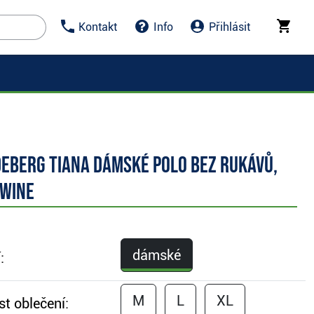
Kontakt
Info
Přihlásit
deberg Tiana dámské polo bez rukávů,
 wine
dámské
:
M
L
XL
st oblečení: