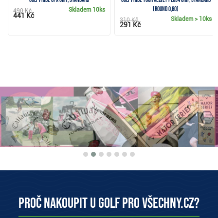
(Round 0,60)
Skladem
10ks
490 Kč
441 Kč
Skladem
> 10ks
310 Kč
291 Kč
Proč nakoupit u Golf pro všechny.cz?