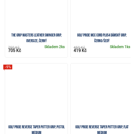
The Grip Masters Leather Swinger grip,
Golf Pride MCC Cord Plus4 dámský grip,
Oversize, černý
černo/šedý
Skladem
2ks
Skladem
1ks
750 Kč
450 Kč
705 Kč
419 Kč
-9%
Golf Pride Reverse Taper putter grip, Pistol
Golf Pride Reverse Taper putter grip, Flat
Medium
Medium