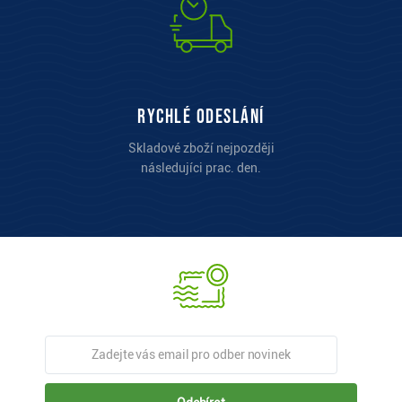
Rychlé odeslání
Skladové zboží nejpozději
následujíci prac. den.