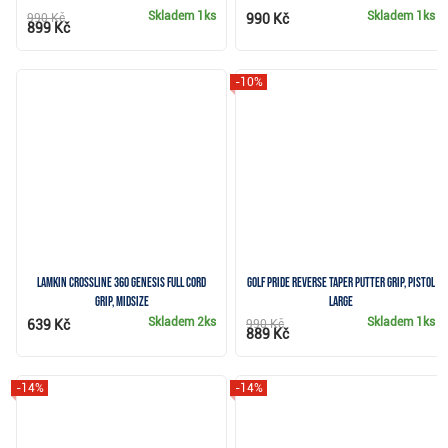
Skladem
1ks
Skladem
1ks
990 Kč
990 Kč
899 Kč
-10%
Lamkin Crossline 360 Genesis Full Cord
Golf Pride Reverse Taper putter grip, Pistol
grip, Midsize
Large
Skladem
2ks
Skladem
1ks
639 Kč
990 Kč
889 Kč
-14%
-14%