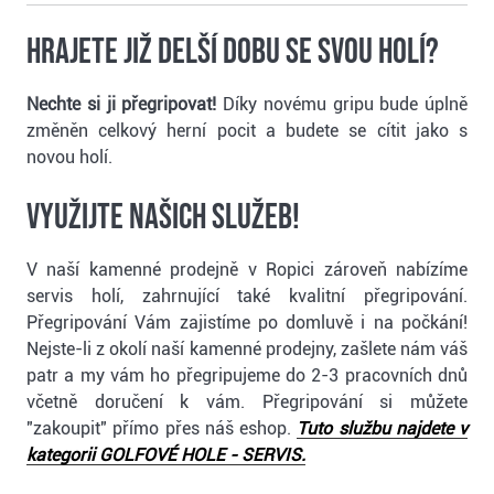
Hrajete již delší dobu se svou holí?
Nechte si ji přegripovat!
Díky novému gripu bude úplně
změněn celkový herní pocit a budete se cítit jako s
novou holí.
Využijte našich služeb!
V naší kamenné prodejně v Ropici zároveň nabízíme
servis holí, zahrnující také kvalitní přegripování.
Přegripování Vám zajistíme po domluvě i na počkání!
Nejste-li z okolí naší kamenné prodejny, zašlete nám váš
patr a my vám ho přegripujeme do 2-3 pracovních dnů
včetně doručení k vám. Přegripování si můžete
"zakoupit" přímo přes náš eshop.
Tuto službu najdete v
kategorii GOLFOVÉ HOLE - SERVIS.