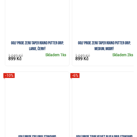
Golf Pride Zero Taper Round putter grip,
Golf Pride Zero Taper Round putter grip,
Large, černý
Medium, modrý
Skladem
1ks
Skladem
2ks
1 049 Kč
1 049 Kč
899 Kč
899 Kč
-10%
-6%
Golf Pride CPx grip, Standard
Golf Pride Tour Velvet PLUS4 grip, Standard