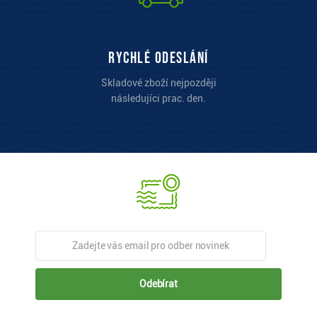
Rychlé odeslání
Skladové zboží nejpozději
následujíci prac. den.
Odebírat