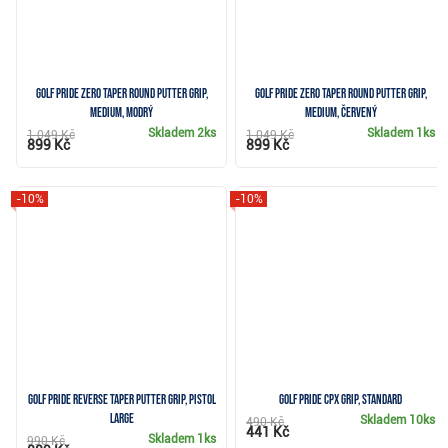
Golf Pride Zero Taper Round putter grip,
Golf Pride Zero Taper Round putter grip,
Medium, modrý
Medium, červený
Skladem
2ks
Skladem
1ks
1 049 Kč
1 049 Kč
899 Kč
899 Kč
-10%
-10%
Golf Pride Reverse Taper putter grip, Pistol
Golf Pride CPx grip, Standard
Large
Skladem
10ks
490 Kč
441 Kč
Skladem
1ks
990 Kč