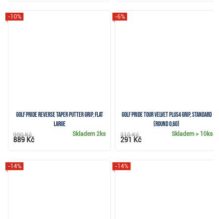
-10%
-6%
Golf Pride Reverse Taper putter grip, Flat
Golf Pride Tour Velvet PLUS4 grip, Standard
Large
(Round 0,60)
Skladem
2ks
Skladem
> 10ks
990 Kč
310 Kč
889 Kč
291 Kč
-14%
-14%