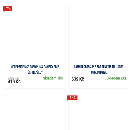
-7%
Golf Pride MCC Cord Plus4 dámský grip,
Lamkin Crossline 360 Genesis Full Cord
černo/šedý
grip, Midsize
Skladem
1ks
Skladem
2ks
450 Kč
639 Kč
419 Kč
-14%