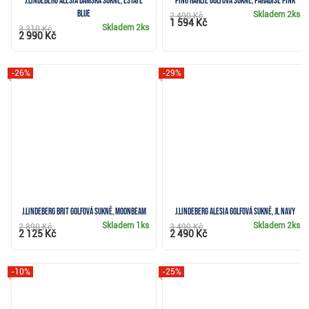
J.Lindeberg Alesia dámská sukně, estate
Ping Harlie golfová sukně, paradise pink
blue
Skladem
2ks
2 490 Kč
1 594 Kč
Skladem
2ks
3 310 Kč
2 990 Kč
-26%
-29%
J.Lindeberg Brit golfová sukně, moonbeam
J.Lindeberg Alesia golfová sukně, JL Navy
Skladem
1ks
Skladem
2ks
2 890 Kč
3 490 Kč
2 125 Kč
2 490 Kč
-10%
-25%