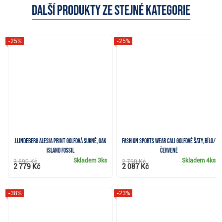
Další produkty ze stejné kategorie
-25%
-25%
J.Lindeberg Alesia Print golfová sukně, oak
Fashion Sports Wear Cali golfové šaty, bílo/
island fossil
červené
Skladem
3ks
Skladem
4ks
3 690 Kč
2 790 Kč
2 779 Kč
2 087 Kč
-38%
-23%