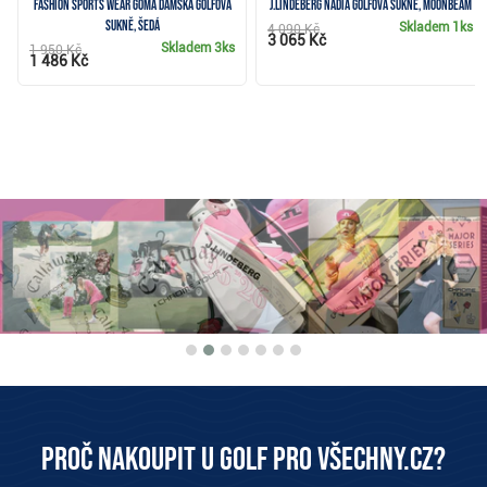
Fashion Sports Wear Goma dámská golfová
J.Lindeberg Nadia golfová sukně, moonbeam
sukně, šedá
Skladem
1ks
4 090 Kč
3 065 Kč
Skladem
3ks
1 950 Kč
1 486 Kč
Proč nakoupit u Golf pro všechny.cz?