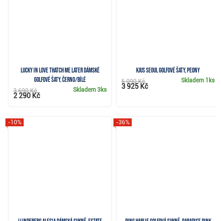
Lucky in Love Thatch Me Later dámské
KJUS Seoul golfové šaty, peony
golfové šaty, černo/bílé
Skladem
1ks
5 090 Kč
3 925 Kč
Skladem
3ks
3 690 Kč
2 290 Kč
-10%
-36%