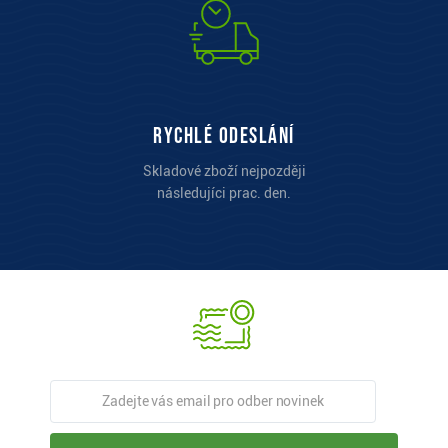
Rychlé odeslání
Skladové zboží nejpozději
následujíci prac. den.