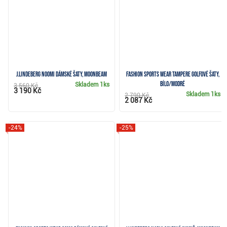
J.Lindeberg Noomi dámské šaty, moonbeam
Fashion Sports Wear Tampere golfové šaty,
bílo/modré
Skladem
1ks
3 560 Kč
3 190 Kč
Skladem
1ks
2 790 Kč
2 087 Kč
-24%
-25%