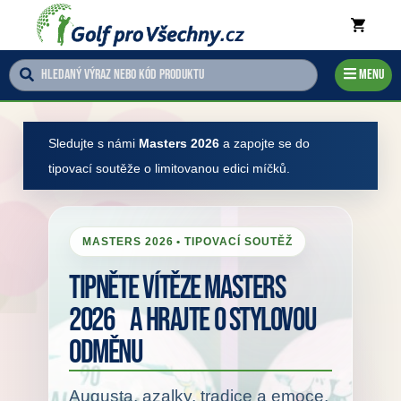
Menu
Sledujte s námi
Masters 2026
a zapojte se do
tipovací soutěže o limitovanou edici míčků.
MASTERS 2026 • TIPOVACÍ SOUTĚŽ
Tipněte vítěze Masters
2026 a hrajte o stylovou
odměnu
Augusta, azalky, tradice a emoce.