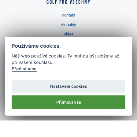
Golf pro všechny
Kontakt
Aktuality
Videa
Prodejna Třinec
Používáme cookies.
Golfový slovník
Náš web používá cookies. Ty mohou být uloženy až
po Vašem souhlasu.
Přečíst více
Nastavení cookies
Nejlépe hodnocený
golf shop
Přijmout vše
v ČR