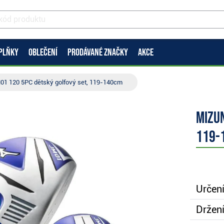
PLŇKY
OBLEČENÍ
PRODÁVANÉ ZNAČKY
AKCE
01 120 5PC dětský golfový set, 119-140cm
Mizun
119-
Určení
Držení