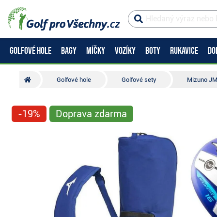
GOLFOVÉ HOLE
BAGY
MÍČKY
VOZÍKY
BOTY
RUKAVICE
DO
Golfové hole
Golfové sety
Mizuno JM
-19%
Doprava zdarma