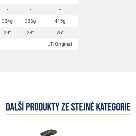
-
-
-
324g
336g
415g
29"
28"
26"
JR Original
Další produkty ze stejné kategorie