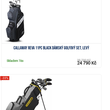
Zobrazit
Callaway REVA 11PC Black dámský golfový set, levý
35 790 Kč
Skladem
1ks
24 790 Kč
-33%
Zobrazit