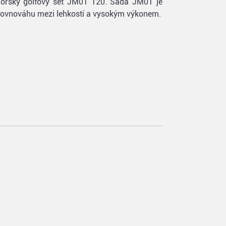
uniorský golfový set JM01 120. Sada JM01 je
u rovnováhu mezi lehkostí a vysokým výkonem.