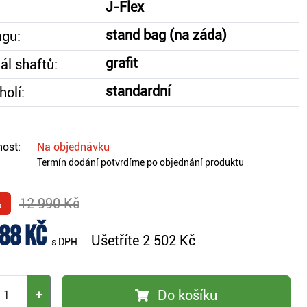
J-Flex
stand bag (na záda)
agu:
grafit
ál shaftů:
standardní
holí:
ost:
Na objednávku
Termín dodání potvrdíme po objednání produktu
%
12 990 Kč
88 Kč
Ušetříte
2 502 Kč
s DPH
Do košíku
+