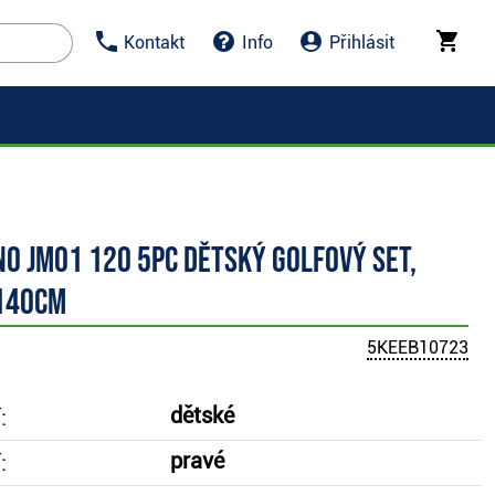
Kontakt
Info
Přihlásit
o JM01 120 5PC dětský golfový set,
140cm
5KEEB10723
dětské
:
pravé
: