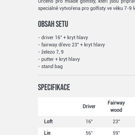
Určeno pro mladé golfisty, kteří jsou přip
speciálně vytvořena pro golfisty ve věku 7-
Obsah setu
- driver 16° + kryt hlavy
- fairway dřevo 23° + kryt hlavy
- železo 7, 9
- putter + kryt hlavy
- stand bag
Specifikace
Fairway
Driver
wood
Loft
16°
23°
Lie
56°
59°