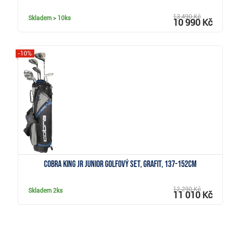
13 490 Kč
Skladem
> 10ks
10 990 Kč
-10%
Zobrazit
Cobra KING JR junior golfový set, grafit, 137-152cm
12 290 Kč
Skladem
2ks
11 010 Kč