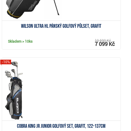
Wilson Ultra HL pánský golfový půlset, grafit
10 590 Kč
Skladem
> 10ks
7 099 Kč
-10%
Zobrazit
Cobra KING JR junior golfový set, grafit, 122-137cm