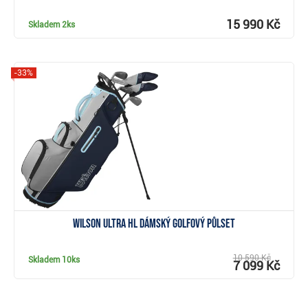
15 990 Kč
Skladem
2ks
-33%
Zobrazit
Wilson Ultra HL dámský golfový půlset
10 590 Kč
Skladem
10ks
7 099 Kč