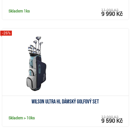
11 090 Kč
Skladem
1ks
9 990 Kč
-26%
Zobrazit
Wilson Ultra HL dámský golfový set
12 990 Kč
Skladem
> 10ks
9 590 Kč