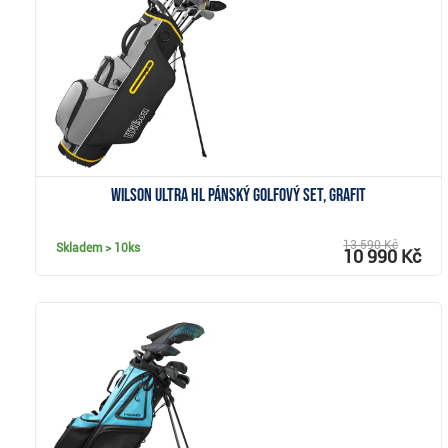
Zobrazit
Wilson Ultra HL pánský golfový set, grafit
13 590 Kč
Skladem
> 10ks
10 990 Kč
Zobrazit