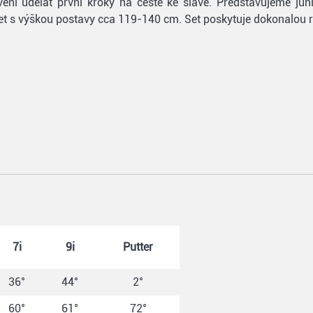
raveni udělat první kroky na cestě ke slávě. Představujeme j
9 let s výškou postavy cca 119-140 cm. Set poskytuje dokonalo
7i
9i
Putter
36°
44°
2°
60°
61°
72°