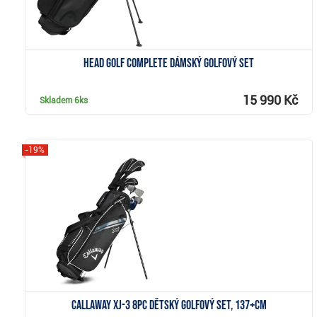
Head Golf Complete dámský golfový set
15 990 Kč
Skladem
6ks
-19%
Zobrazit
Callaway XJ-3 8PC dětský golfový set, 137+cm