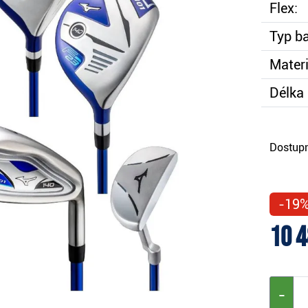
Flex:
Typ b
Materi
Délka 
Dostupn
-19
10 4
−