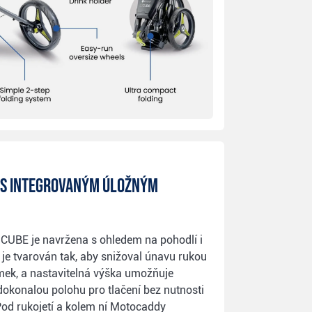
 s integrovaným úložným
 CUBE je navržena s ohledem na pohodlí i
je tvarován tak, aby snižoval únavu rukou
mek, a nastavitelná výška umožňuje
 dokonalou polohu pro tlačení bez nutnosti
Pod rukojetí a kolem ní Motocaddy