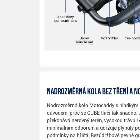
Nadrozměrná kola bez tření a n
Nadrozměrná kola Motocaddy s hladkým 
důvodem, proč se CUBE tlačí tak snadno. 
překonává nerovný terén, vysokou trávu i č
minimálním odporem a udržuje plynulý p
podmínky na hřišti. Bezúdržbové pevné 