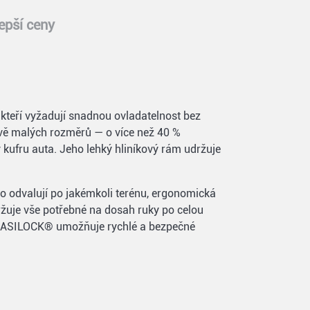
epší ceny
kteří vyžadují snadnou ovladatelnost bez
vě malých rozměrů — o více než 40 %
 kufru auta. Jeho lehký hliníkový rám udržuje
o odvalují po jakémkoli terénu, ergonomická
ržuje vše potřebné na dosah ruky po celou
em EASILOCK® umožňuje rychlé a bezpečné