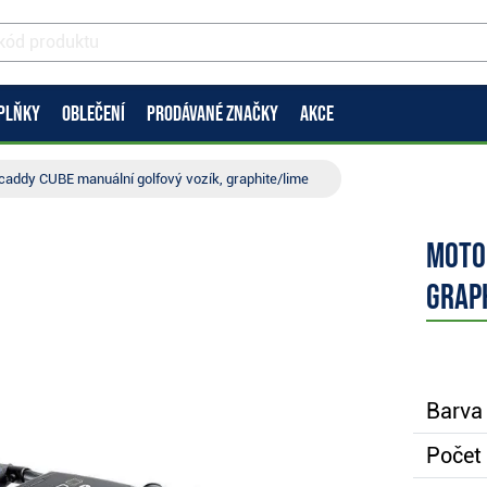
PLŇKY
OBLEČENÍ
PRODÁVANÉ ZNAČKY
AKCE
addy CUBE manuální golfový vozík, graphite/lime
Moto
grap
Barva 
Počet 