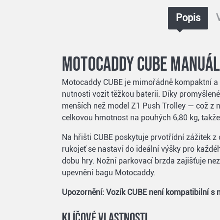
Popis
Motocaddy CUBE manuáln
Motocaddy CUBE je mimořádně kompaktní a fun
nutnosti vozit těžkou baterii. Díky promyšl
menších než model Z1 Push Trolley — což z něj
celkovou hmotnost na pouhých 6,80 kg, takže
Na hřišti CUBE poskytuje prvotřídní zážitek 
rukojeť se nastaví do ideální výšky pro každ
dobu hry. Nožní parkovací brzda zajišťuje n
upevnění bagu Motocaddy.
Upozornění: Vozík CUBE není kompatibilní
Klíčové vlastnosti