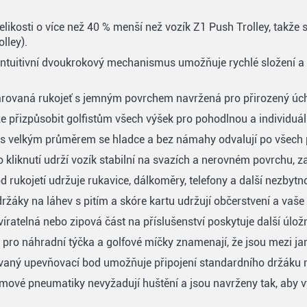
elikosti o více než 40 % menší než vozík Z1 Push Trolley, takže
lley).
ntuitivní dvoukrokový mechanismus umožňuje rychlé složení a 
rovaná rukojeť s jemným povrchem navržená pro přirozený úch
ze přizpůsobit golfistům všech výšek pro pohodlnou a individuáln
s velkým průměrem se hladce a bez námahy odvalují po všech po
kliknutí udrží vozík stabilní na svazích a nerovném povrchu, za
d rukojetí udržuje rukavice, dálkoměry, telefony a další nezbytn
žáky na láhev s pitím a skóre kartu udržují občerstvení a vaše
ratelná nebo zipová část na příslušenství poskytuje další úlož
 pro náhradní týčka a golfové míčky znamenají, že jsou mezi j
ný upevňovací bod umožňuje připojení standardního držáku na
ové pneumatiky nevyžadují huštění a jsou navrženy tak, aby vy