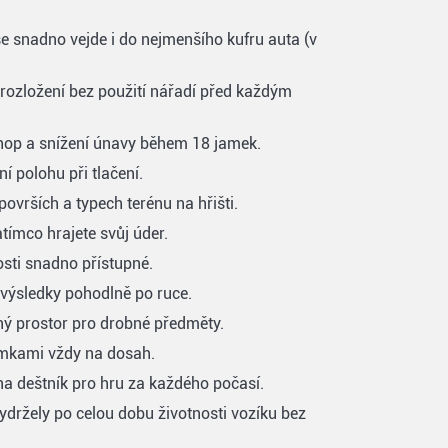
 se snadno vejde i do nejmenšího kufru auta (v
rozložení bez použití nářadí před každým
op a snížení únavy během 18 jamek.
í polohu při tlačení.
vrších a typech terénu na hřišti.
tímco hrajete svůj úder.
osti snadno přístupné.
 výsledky pohodlně po ruce.
ný prostor pro drobné předměty.
amkami vždy na dosah.
 deštník pro hru za každého počasí.
držely po celou dobu životnosti vozíku bez