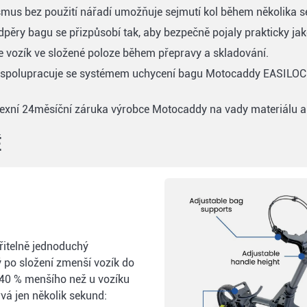
us bez použití nářadí umožňuje sejmutí kol během několika se
dpěry bagu se přizpůsobí tak, aby bezpečně pojaly prakticky jako
e vozík ve složené poloze během přepravy a skladování.
polupracuje se systémem uchycení bagu Motocaddy EASILOCK
exní 24měsíční záruka výrobce Motocaddy na vady materiálu a
ě
řitelně jednoduchý
 po složení zmenší vozík do
 40 % menšího než u vozíku
vá jen několik sekund: