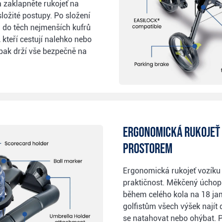
a zaklapněte rukojeť na
ložité postupy. Po složení
i do těch nejmenších kufrů
y, kteří cestují nalehko nebo
 pak drží vše bezpečně na
Ergonomická rukojeť
prostorem
Ergonomická rukojeť vozíku
praktičnost. Měkčený úchop 
během celého kola na 18 ja
golfistům všech výšek najít
se natahovat nebo ohýbat. 