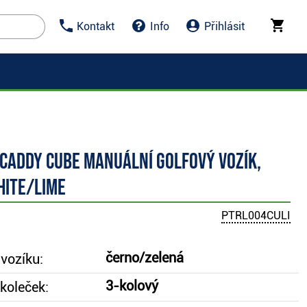
Kontakt
Info
Přihlásit
caddy CUBE manuální golfový vozík,
hite/lime
PTRL004CULI
černo/zelená
vozíku:
3-kolový
koleček: