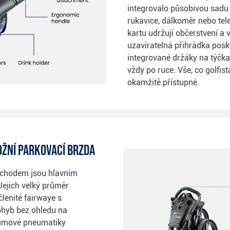
integrovalo působivou sadu 
rukavice, dálkoměr nebo tele
kartu udržují občerstvení a
uzavíratelná přihrádka posk
integrované držáky na týčka 
vždy po ruce. Vše, co golfist
okamžitě přístupné.
ožní parkovací brzda
chodem jsou hlavním
Jejich velký průměr
lenité fairwaye s
ohyb bez ohledu na
gumové pneumatiky