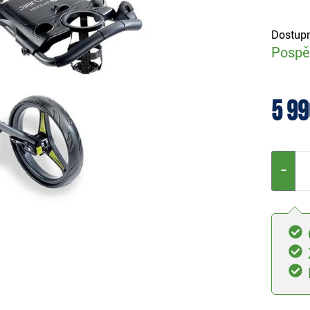
Dostupn
Pospěš
5 99
−