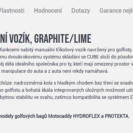
Vlastnosti
Hodnocení
Dotazy
Garance nejl
í vozík, graphite/lime
kcemi nabitý manuální tříkolový vozík navržený pro golfisty, 
enému dvoukrokovému systému skládání se CUBE složí do působi
 dělá ideálního společníka pro ty, kteří mají omezený prostor v
 manipulace do auta a z auta není nikdy namáhavá.
z chůze: nadrozměrná kola s hladkým chodem bez tření se snadn
ého golfistu a bohatá škála integrovaných úložných možností ud
ezbytnou stabilitu ve svahu, zatímco kompatibilita se systém
 s modely golfových bagů Motocaddy HYDROFLEX a PROTEKTA.