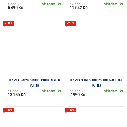
Skladem
1ks
Skladem
1ks
8 090 Kč
14 090 Kč
6 490 Kč
11 542 Kč
-18%
-21%
Odyssey DAMASCUS Milled Jailbird Mini DB
Odyssey Ai-ONE Square 2 Square Max Stripe
putter
putter
Skladem
1ks
Skladem
1ks
15 990 Kč
10 090 Kč
13 185 Kč
7 990 Kč
-18%
-18%