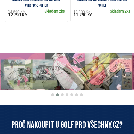
Jailbird SB putter
putter
Skladem
2ks
Skladem
2ks
14 890 Kč
13 990 Kč
12 790 Kč
11 290 Kč
Proč nakoupit u Golf pro všechny.cz?