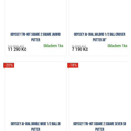
Odyssey Tri-Hot Square 2 Square Jaibird
Odyssey Ai-DUAL Jailbird 1/2 Ball Cruiser
putter
putter 38"
Skladem
1ks
Skladem
1ks
13 990 Kč
9 090 Kč
11 290 Kč
7 190 Kč
-20%
-18%
Odyssey Ai-DUAL Double Wide 1/2 Ball DB
Odyssey Tri-Hot Square 2 Square Seven SB
putter
putter