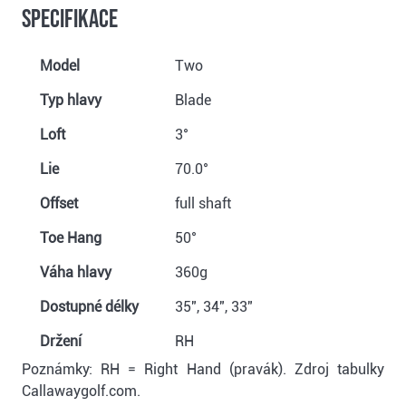
Specifikace
Model
Two
Typ hlavy
Blade
Loft
3°
Lie
70.0°
Offset
full shaft
Toe Hang
50°
Váha hlavy
360g
Dostupné délky
35", 34", 33"
Držení
RH
Poznámky: RH = Right Hand (pravák). Zdroj tabulky
Callawaygolf.com.