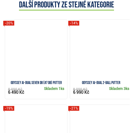
Další produkty ze stejné kategorie
-20%
-14%
Odyssey Ai-DUAL Seven DB (#7 DB) putter
Odyssey Ai-DUAL 2-Ball putter
Skladem
1ks
Skladem
3ks
8 090 Kč
8 090 Kč
6 490 Kč
6 990 Kč
-19%
-21%