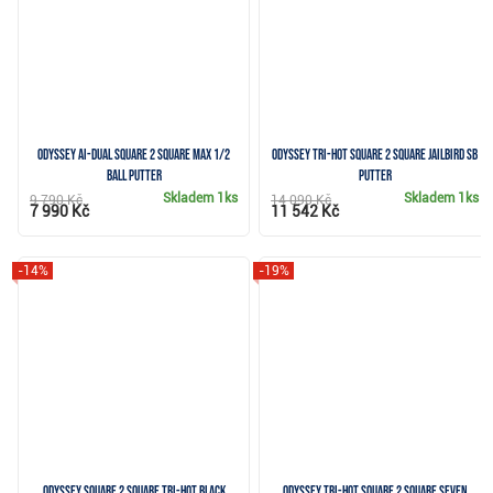
Odyssey Ai-DUAL Square 2 Square MAX 1/2
Odyssey Tri-Hot Square 2 Square Jailbird SB
Ball putter
putter
Skladem
1ks
Skladem
1ks
9 790 Kč
14 090 Kč
7 990 Kč
11 542 Kč
-14%
-19%
Odyssey Square 2 Square TRI-HOT Black
Odyssey Tri-Hot Square 2 Square Seven