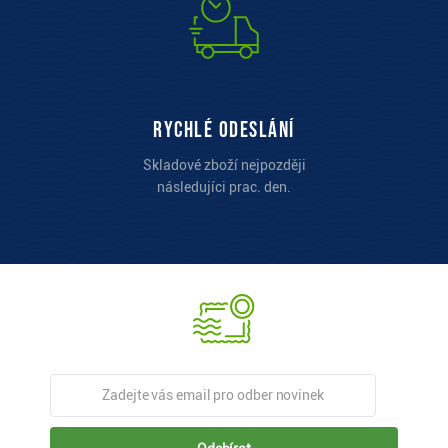
Rychlé odeslání
Skladové zboží nejpozději
následujíci prac. den.