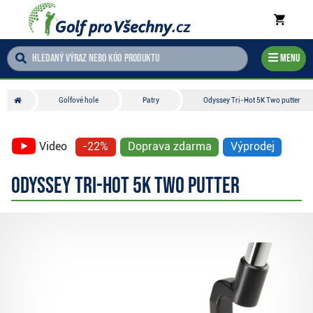
Menu
Golfové hole
Patry
Odyssey Tri-Hot 5K Two putter
Video
-22%
Doprava zdarma
Výprodej
Odyssey Tri-Hot 5K Two putter