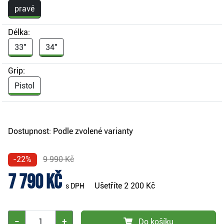
pravé
Délka:
33"
34"
Grip:
Pistol
Dostupnost:
Podle zvolené varianty
-22%
9 990 Kč
7 790 Kč
Ušetříte
2 200 Kč
s DPH
−
+
Do košíku