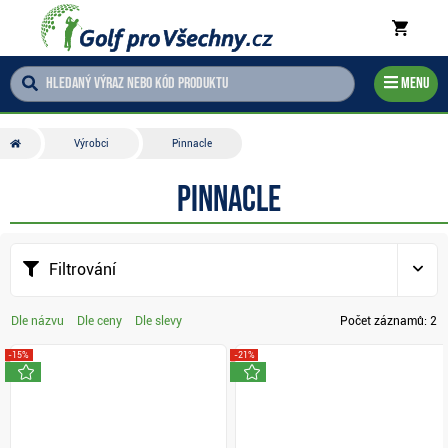
Menu
Výrobci
Pinnacle
Pinnacle
Filtrování
Dle názvu
Dle ceny
Dle slevy
Počet záznamů:
2
-15%
-21%
novinka
novinka