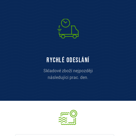
Rychlé odeslání
Skladové zboží nejpozději
následujíci prac. den.