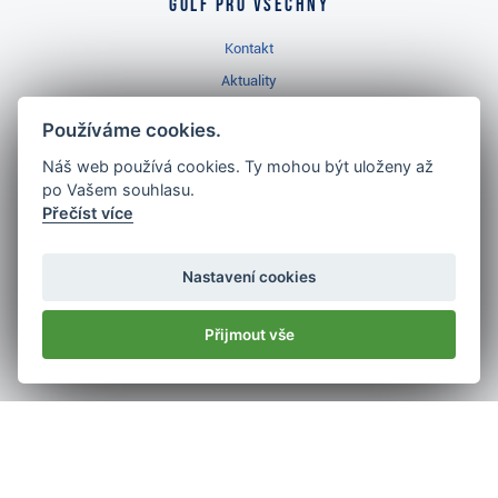
Golf pro všechny
Kontakt
Aktuality
Videa
Používáme cookies.
Prodejna Třinec
Náš web používá cookies. Ty mohou být uloženy až
Golfový slovník
po Vašem souhlasu.
Přečíst více
Nastavení cookies
Nejlépe hodnocený
golf shop
Přijmout vše
v ČR