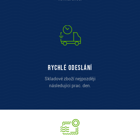
Rychlé odeslání
Skladové zboží nejpozději
následujíci prac. den.