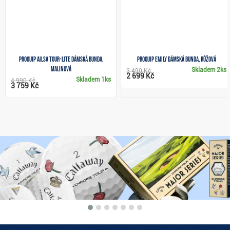
ProQuip Ailsa Tour-Lite dámská bunda,
ProQuip Emily dámská bunda, růžová
malinová
Skladem
2ks
3 490 Kč
2 699 Kč
Skladem
1ks
4 990 Kč
3 759 Kč