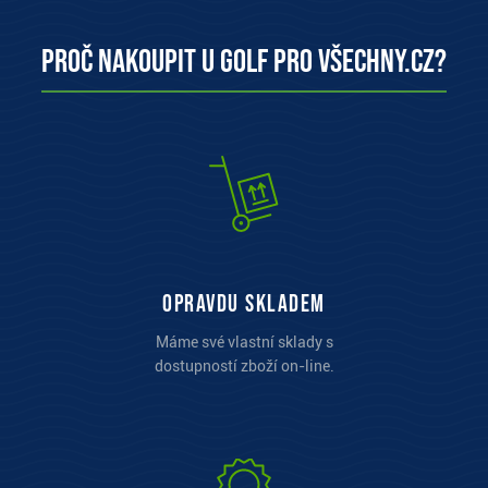
Proč nakoupit u Golf pro všechny.cz?
opravdu skladem
Máme své vlastní sklady s
dostupností zboží on-line.