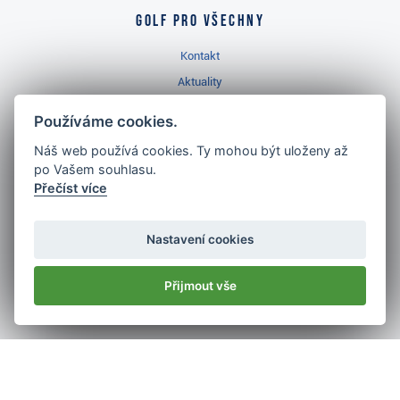
Golf pro všechny
Kontakt
Aktuality
Videa
Používáme cookies.
Prodejna Třinec
Náš web používá cookies. Ty mohou být uloženy až
Golfový slovník
po Vašem souhlasu.
Přečíst více
Nastavení cookies
Nejlépe hodnocený
golf shop
Přijmout vše
v ČR