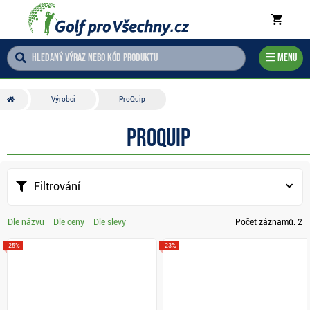
Menu
Výrobci
ProQuip
ProQuip
Filtrování
Dle názvu
Dle ceny
Dle slevy
Počet záznamů:
2
-25%
-23%