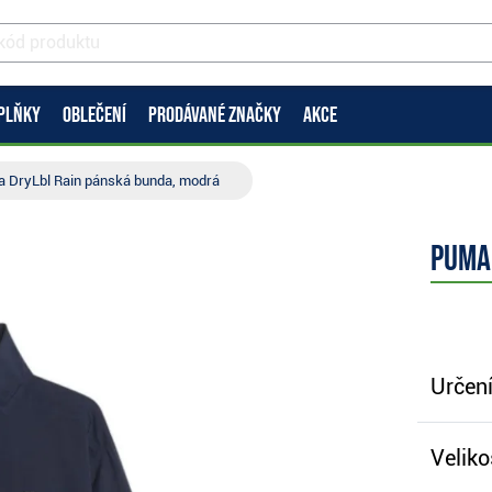
PLŇKY
OBLEČENÍ
PRODÁVANÉ ZNAČKY
AKCE
 DryLbl Rain pánská bunda, modrá
Puma
Určení
Veliko