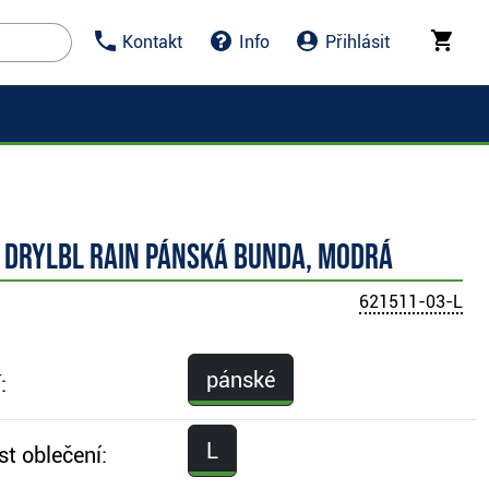
Kontakt
Info
Přihlásit
 DryLbl Rain pánská bunda, modrá
621511-03-L
pánské
:
L
st oblečení: