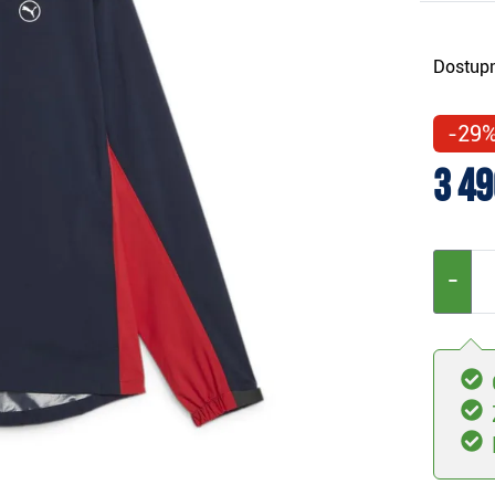
Dostupn
-29
3 49
−