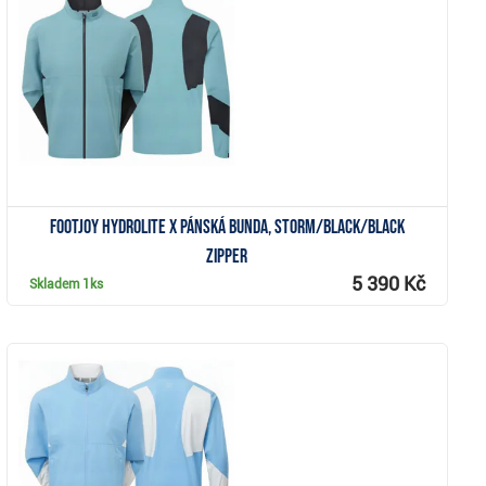
Zobrazit
FootJoy HydroLite X pánská bunda, storm/black/black
zipper
5 390 Kč
Skladem
1ks
Zobrazit