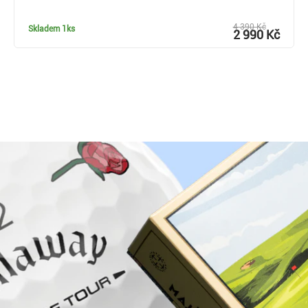
4 390 Kč
Skladem
1ks
2 990 Kč
Proč nakoupit u Golf pro všechny.cz?