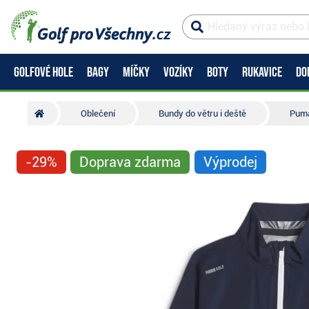
GOLFOVÉ HOLE
BAGY
MÍČKY
VOZÍKY
BOTY
RUKAVICE
DO
Oblečení
Bundy do větru i deště
Puma
-29%
Doprava zdarma
Výprodej