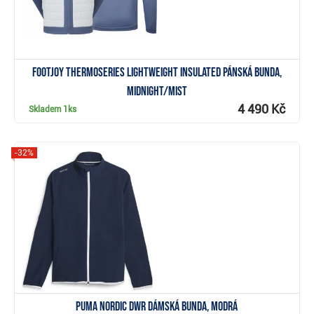
FootJoy ThermoSeries Lightweight Insulated pánská bunda,
midnight/mist
4 490 Kč
Skladem
1ks
-32%
Zobrazit
Puma Nordic DWR dámská bunda, modrá