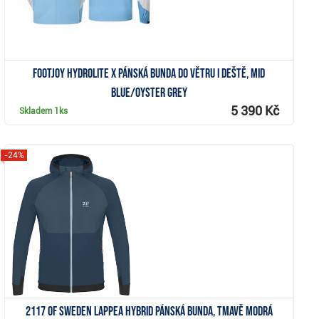
FootJoy HydroLite X pánská bunda do větru i deště, mid
blue/oyster grey
5 390 Kč
Skladem
1ks
-24%
Zobrazit
2117 of Sweden Lappea Hybrid pánská bunda, tmavě modrá