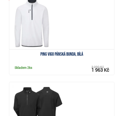
Zobrazit
Ping Vigo pánská bunda, bílá
3 090 Kč
Skladem
2ks
1 963 Kč
Zobrazit