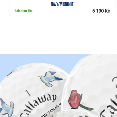
navy/midnight
5 190 Kč
Skladem
1ks