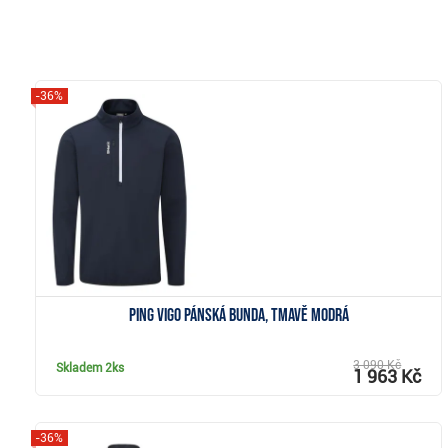
-36%
Zobrazit
Ping Vigo pánská bunda, tmavě modrá
3 090 Kč
Skladem
2ks
1 963 Kč
-36%