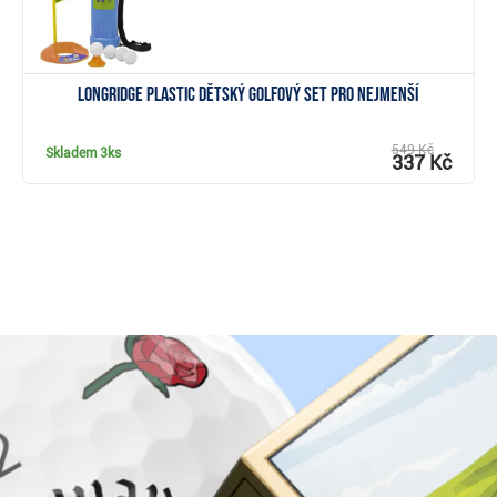
Longridge Plastic dětský golfový set pro nejmenší
549 Kč
Skladem
3ks
337 Kč
Proč nakoupit u Golf pro všechny.cz?