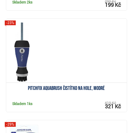
290 Kč
Skladem
2ks
199 Kč
-23%
Zobrazit
Pitchfix Aquabrush čistítko na hole, modré
419 Kč
Skladem
1ks
321 Kč
-29%