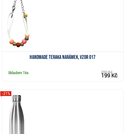
Zobrazit
Handmade Teraka narámek, vzor 017
290 Kč
Skladem
1ks
199 Kč
-21%
Zobrazit