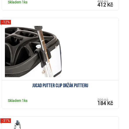
458 Kč
Skladem
1ks
412 Kč
-12%
Zobrazit
JuCad Putter Clip držák putteru
209 Kč
Skladem
1ks
184 Kč
-31%