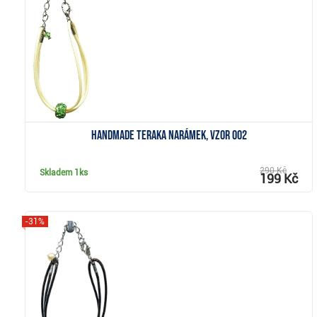
Zobrazit
Handmade Teraka narámek, vzor 002
290 Kč
Skladem
1ks
199 Kč
-31%
Zobrazit