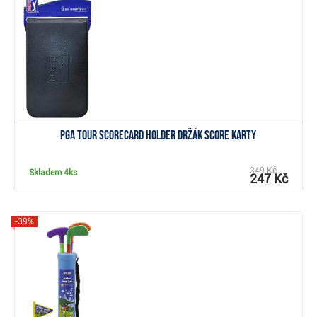
Zobrazit
PGA Tour Scorecard Holder držák score karty
349 Kč
Skladem
4ks
247 Kč
-39%
Zobrazit