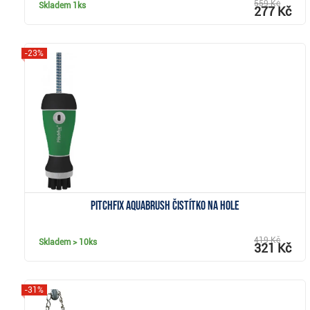
559 Kč
Skladem
1ks
277 Kč
-23%
Zobrazit
Pitchfix Aquabrush čistítko na hole
419 Kč
Skladem
> 10ks
321 Kč
-31%