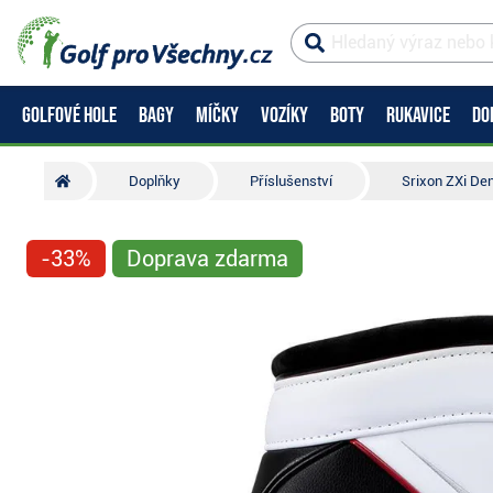
GOLFOVÉ HOLE
BAGY
MÍČKY
VOZÍKY
BOTY
RUKAVICE
DO
Doplňky
Příslušenství
Srixon ZXi De
-33%
Doprava zdarma