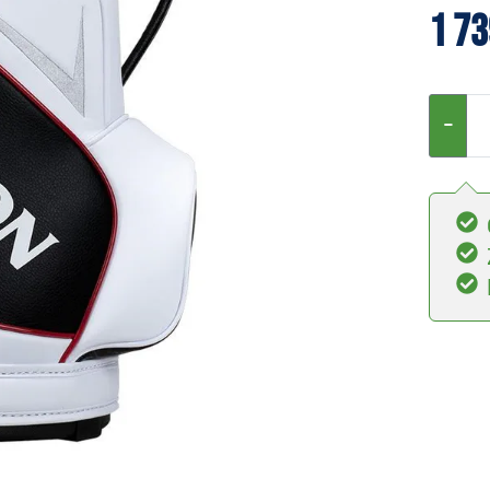
1 73
−