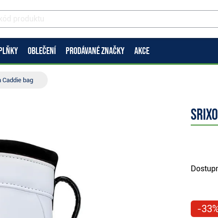
PLŇKY
OBLEČENÍ
PRODÁVANÉ ZNAČKY
AKCE
n Caddie bag
Srixo
Dostupn
-33