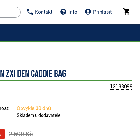
Kontakt
Info
Přihlásit
n ZXi Den Caddie bag
12133099
ost:
Obvykle
30 dnů
Skladem u dodavatele
%
2 590 Kč