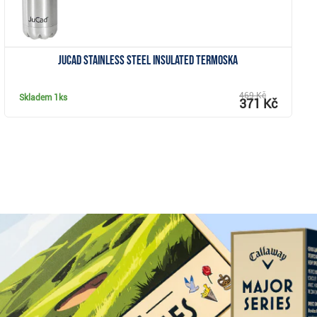
JuCad Stainless Steel Insulated termoska
469 Kč
Skladem
1ks
371 Kč