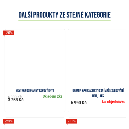
Další produkty ze stejné kategorie
-25%
SkyTrak ochranný kovový kryt
Garmin Approach CT10 snímače sledování
holí, 14ks
Skladem
2ks
4 990 Kč
3 753 Kč
Na objednávku
5 990 Kč
-23%
-11%