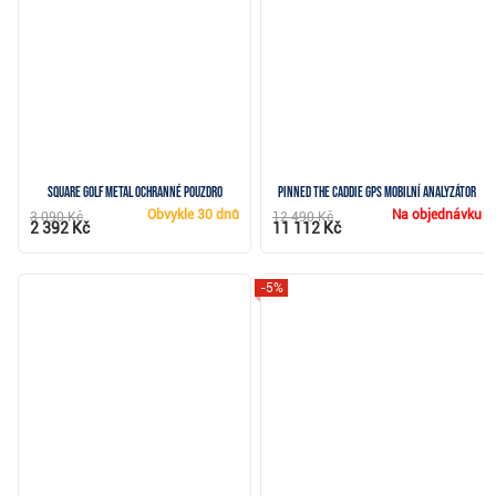
Square Golf Metal ochranné pouzdro
Pinned The Caddie GPS mobilní analyzátor
Obvykle
30 dnů
Na objednávku
3 090 Kč
12 490 Kč
2 392 Kč
11 112 Kč
-5%