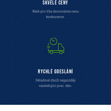
Skvělé ceny
Rádi pro Vás dorovnáme cenu
konkurence.
Rychlé odeslání
Skladové zboží nejpozději
následujíci prac. den.