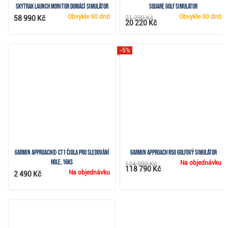
SkyTrak Launch Monitor domácí simulátor
Square Golf Simulator
Obvykle
90 dnů
Obvykle
30 dnů
58 990 Kč
21 290 Kč
20 220 Kč
-5%
Garmin Approach® CT1 čidla pro sledování
Garmin Approach R50 golfový simulátor
hole, 16ks
Na objednávku
124 990 Kč
118 790 Kč
Na objednávku
2 490 Kč