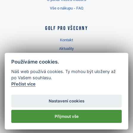
Vše o nákupu - FAQ
Golf pro všechny
Kontakt
Aktuality
Videa
Používáme cookies.
Prodejna Třinec
Náš web používá cookies. Ty mohou být uloženy až
Golfový slovník
po Vašem souhlasu.
Přečíst více
Nastavení cookies
Nejlépe hodnocený
golf shop
Přijmout vše
v ČR