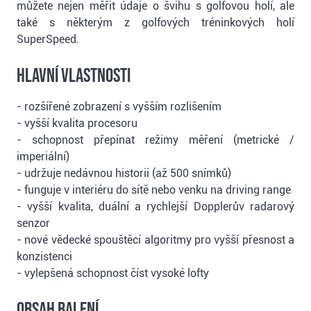
můžete nejen měřit údaje o švihu s golfovou holí, ale
také s některým z golfových tréninkových holí
SuperSpeed.
Hlavní vlastnosti
- rozšířené zobrazení s vyšším rozlišením
- vyšší kvalita procesoru
- schopnost přepínat režimy měření (metrické /
imperiální)
- udržuje nedávnou historii (až 500 snímků)
- funguje v interiéru do sítě nebo venku na driving range
- vyšší kvalita, duální a rychlejší Dopplerův radarový
senzor
- nové vědecké spouštěcí algoritmy pro vyšší přesnost a
konzistenci
- vylepšená schopnost číst vysoké lofty
Obsah balení