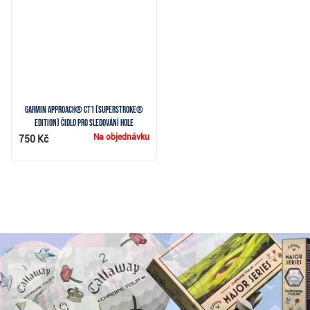
Garmin Approach® CT1 (SuperStroke®
Edition) čidlo pro sledování hole
Na objednávku
750 Kč