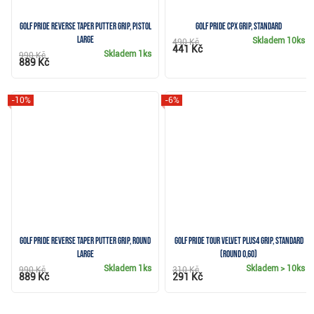
Golf Pride Reverse Taper putter grip, Pistol
Golf Pride CPx grip, Standard
Large
Skladem
10ks
490 Kč
441 Kč
Skladem
1ks
990 Kč
889 Kč
-10%
-6%
Golf Pride Reverse Taper putter grip, Round
Golf Pride Tour Velvet PLUS4 grip, Standard
Large
(Round 0,60)
Skladem
1ks
Skladem
> 10ks
990 Kč
310 Kč
889 Kč
291 Kč