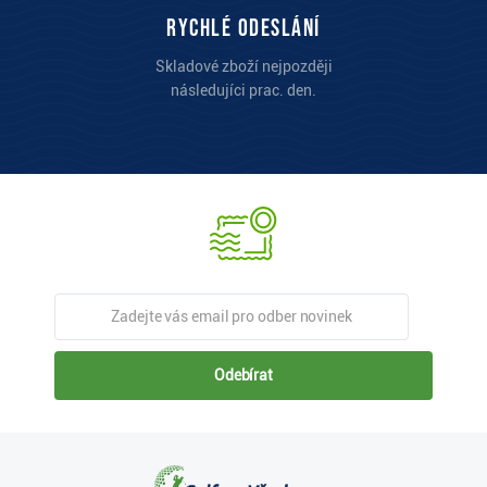
Rychlé odeslání
Skladové zboží nejpozději
následujíci prac. den.
Odebírat