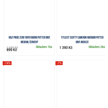
Golf Pride Zero Taper Round putter grip,
Titleist Scotty Cameron Matador putter
Medium, červený
grip, midsize
Skladem
1ks
Skladem
2ks
1 049 Kč
1 390 Kč
899 Kč
-14%
-7%