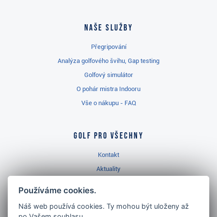
Naše služby
Přegripování
Analýza golfového švihu, Gap testing
Golfový simulátor
O pohár mistra Indooru
Vše o nákupu - FAQ
Golf pro všechny
Kontakt
Aktuality
Videa
Používáme cookies.
Prodejna Třinec
Náš web používá cookies. Ty mohou být uloženy až
Golfový slovník
po Vašem souhlasu.