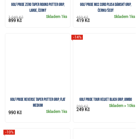
Golf Pride Zero Taper Round putter grip,
Golf Pride MCC Cord Plus4 dámský grip,
Large, černý
černo/šedý
Skladem
1ks
Skladem
1ks
1 049 Kč
450 Kč
899 Kč
419 Kč
-14%
Golf Pride Reverse Taper putter grip, Flat
Golf Pride Tour Velvet Black grip, Jumbo
Medium
Skladem
> 10ks
290 Kč
249 Kč
Skladem
1ks
990 Kč
-10%