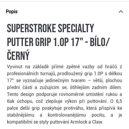
Popis
SuperStroke Specialty
Putter Grip 1.OP 17" - bílo/
černý
Vyvinut na základě přímé zpětné vazby od hráčů z
profesionálních turnajů, prodloužený grip 1.0P s délkou
17" se vyznačuje jedinečným tvarem – větší, plochou
přední částí a zužujícím se, štíhlejším zadním dílem.
Tento design podporuje rovnoměrné umístění rukou a
tlak úchopu, což zlepšuje výkon při puttování. O 6,5
palce delší grip poskytuje protiváhu, která přispívá ke
stabilnějšímu a kontrolovanějšímu pocitu, a je
kompatibilní se styly puttování Armlock a Claw.