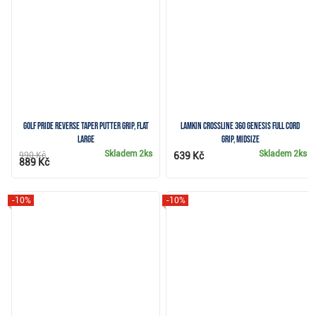
Golf Pride Reverse Taper putter grip, Flat
Lamkin Crossline 360 Genesis Full Cord
Large
grip, Midsize
Skladem
2ks
Skladem
2ks
990 Kč
639 Kč
889 Kč
-10%
-10%