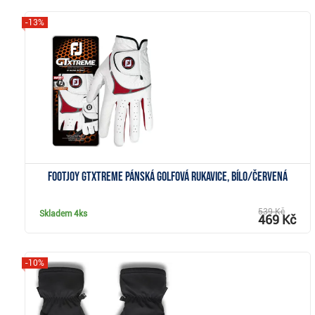
-13%
Zobrazit
FootJoy GTxtreme pánská golfová rukavice, bílo/červená
539 Kč
Skladem
4ks
469 Kč
-10%
Zobrazit