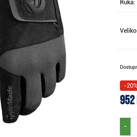
Ruka:
Veliko
Dostupn
-20
952
−