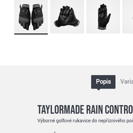
Popis
Vari
TaylorMade Rain Control
Výborné golfové rukavice do nepříznivého po