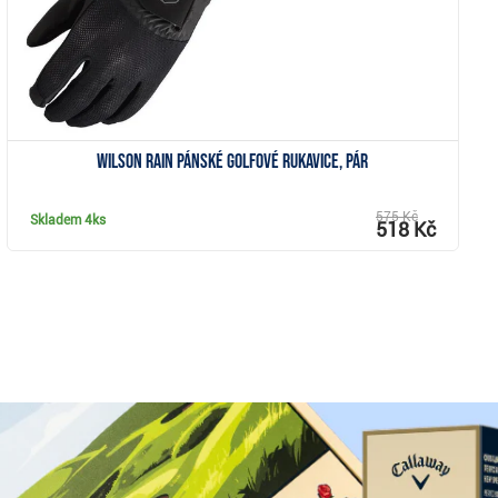
Wilson Rain pánské golfové rukavice, pár
575 Kč
Skladem
4ks
518 Kč