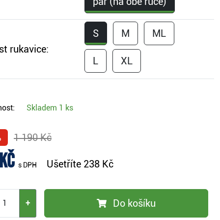
pár (na obě ruce)
S
M
ML
st rukavice:
L
XL
ost:
Skladem
1 ks
%
1 190 Kč
 Kč
Ušetříte
238 Kč
s DPH
Do košíku
+