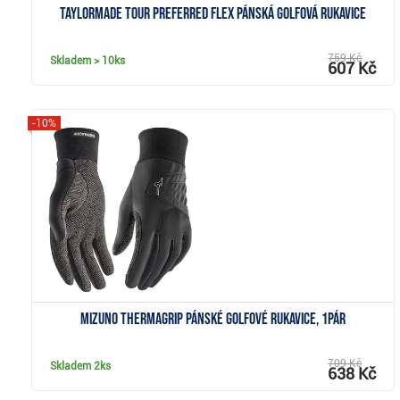
TaylorMade Tour Preferred Flex pánská golfová rukavice
759 Kč
Skladem
> 10ks
607 Kč
-10%
Zobrazit
Mizuno Thermagrip pánské golfové rukavice, 1pár
709 Kč
Skladem
2ks
638 Kč