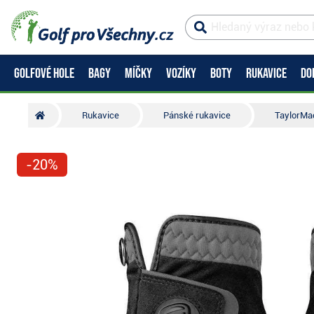
GOLFOVÉ HOLE
BAGY
MÍČKY
VOZÍKY
BOTY
RUKAVICE
DO
Rukavice
Pánské rukavice
TaylorMad
-20%