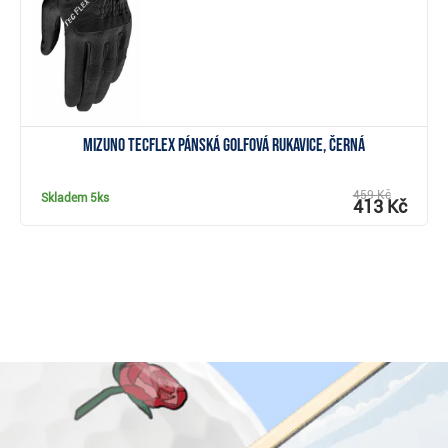
Mizuno TecFlex pánská golfová rukavice, černá
459 Kč
Skladem
5ks
413 Kč