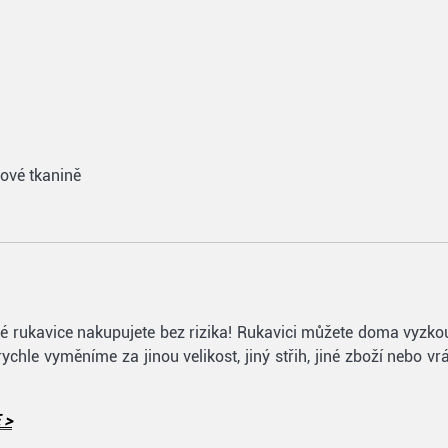
nové tkanině
lfové rukavice nakupujete bez rizika! Rukavici můžete doma vyzk
 rychle vyměníme za jinou velikost, jiný střih, jiné zboží nebo 
 >