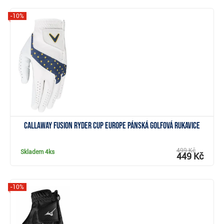
-10%
Zobrazit
Callaway Fusion Ryder Cup Europe pánská golfová rukavice
499 Kč
Skladem
4ks
449 Kč
-10%
Zobrazit