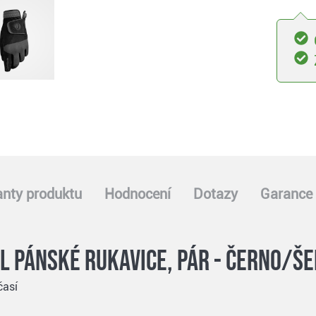
anty produktu
Hodnocení
Dotazy
Garance 
 pánské rukavice, pár - černo/še
časí