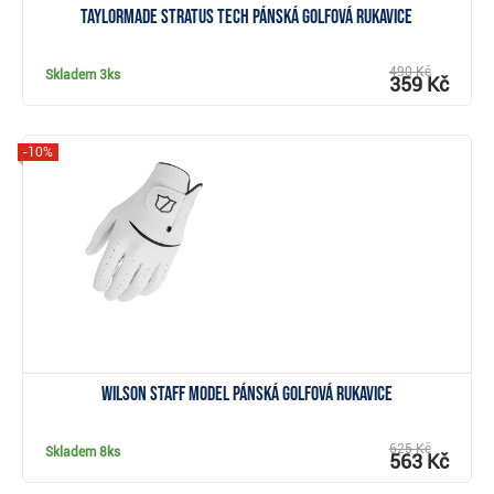
TaylorMade Stratus Tech pánská golfová rukavice
490 Kč
Skladem
3ks
359 Kč
-10%
Zobrazit
Wilson Staff Model pánská golfová rukavice
625 Kč
Skladem
8ks
563 Kč