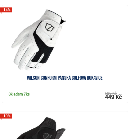
-14%
Zobrazit
Wilson Conform pánská golfová rukavice
525 Kč
Skladem
7ks
449 Kč
-10%
Zobrazit