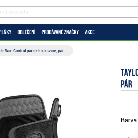
PLŇKY
OBLEČENÍ
PRODÁVANÉ ZNAČKY
AKCE
e Rain Control pánské rukavice, pár
Tayl
pár
Barva 