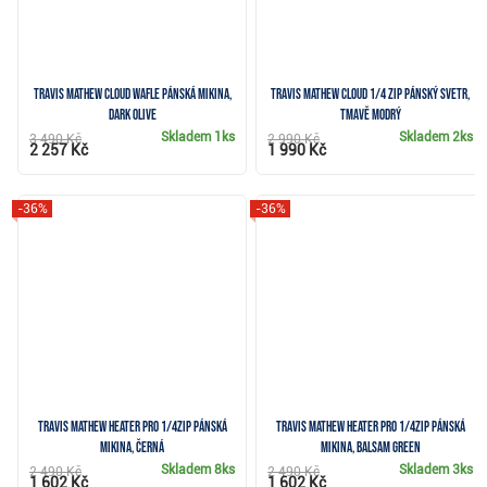
Travis Mathew Cloud Wafle pánská mikina,
Travis Mathew Cloud 1/4 zip pánský svetr,
dark olive
tmavě modrý
Skladem
1ks
Skladem
2ks
3 490 Kč
2 990 Kč
2 257 Kč
1 990 Kč
-36%
-36%
Travis Mathew Heater Pro 1/4Zip pánská
Travis Mathew Heater Pro 1/4Zip pánská
mikina, černá
mikina, balsam green
Skladem
8ks
Skladem
3ks
2 490 Kč
2 490 Kč
1 602 Kč
1 602 Kč