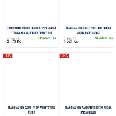
Travis Mathew CLOUD QUARTER ZIP 2.0 pánská
Travis Mathew Heater Pro 1/4Zip pánská
fleecová mikina, heather powder blue
mikina, pacific coast
Skladem
1ks
Skladem
3ks
3 290 Kč
2 490 Kč
2 173 Kč
1 621 Kč
-33%
-34%
Travis Mathew Cloud 1/4 zip pánský svetr,
Travis Mathew Wanderlust dětská mikina,
černý
balsam green