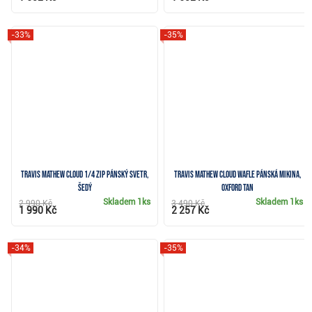
-33%
-35%
Travis Mathew Cloud 1/4 zip pánský svetr,
Travis Mathew Cloud Wafle pánská mikina,
šedý
oxford tan
Skladem
1ks
Skladem
1ks
2 990 Kč
3 490 Kč
1 990 Kč
2 257 Kč
-34%
-35%