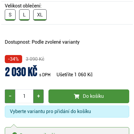
Velikost oblečení:
S
L
XL
Dostupnost:
Podle zvolené varianty
-34%
3 090 Kč
2 030 Kč
Ušetříte
1 060 Kč
s DPH
−
+
Do košíku
Vyberte variantu pro přidání do košíku