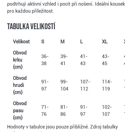
podtrhují aktivní vzhled i pocit při nošení. Ideální kousek
pro každou příležitost.
Tabulka velikostí
Velikost
S
M
L
XL
XX
Obvod
36-
39-
41-
43-
45-
krku
38
41
43
45
47
(cm)
Obvod
91-
99-
107-
114-
122
hrudi
97
104
112
119
127
(cm)
Obvod
71-
81-
91-
102-
112
pasu
76
86
97
107
117
(cm)
Hodnoty v tabulce jsou pouze přibližné. Zdroj tabulky