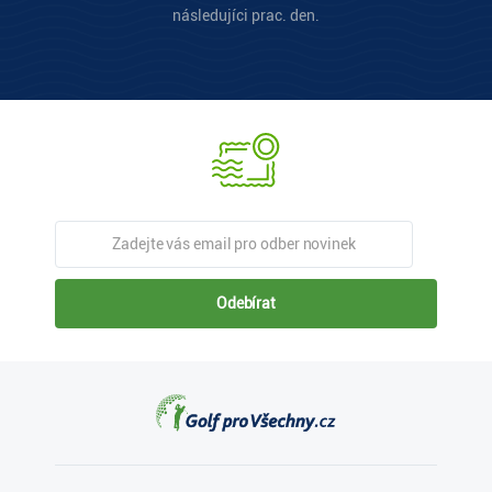
následujíci prac. den.
Odebírat