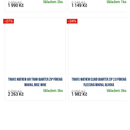
Skladem
2ks
Skladem
1ks
2 990 Kč
1 749 Kč
1 990 Kč
1 149 Kč
-27%
-34%
Travis Mathew AIR TRAM QUARTER ZIP pánská
Travis Mathew Cloud Quarter Zip 2.0 pánská
mikina, rose wine
fleecová mikina, olivová
Skladem
3ks
Skladem
3ks
3 090 Kč
2 990 Kč
2 263 Kč
1 982 Kč