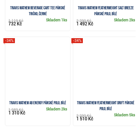
Travis Mathew Beverage Cart Tee pánské
Travis Mathew Featherweight Salt Breeze
tričko, černé
pánské polo, bílé
Skladem
1ks
Skladem
2ks
1 119 Kč
2 290 Kč
732 Kč
1 492 Kč
-34%
-34%
Travis Mathew AB Energy pánské polo, bílé
Travis Mathew Featherweight Drift pánské
polo, bílé
Skladem
2ks
1 989 Kč
1 310 Kč
Skladem
5ks
2 290 Kč
1 510 Kč