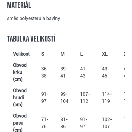
Materiál
směs polyesteru a bavlny
Tabulka velikostí
Velikost
S
M
L
XL
XX
Obvod
36-
39-
41-
43-
45-
krku
38
41
43
45
47
(cm)
Obvod
91-
99-
107-
114-
122
hrudi
97
104
112
119
127
(cm)
Obvod
71-
81-
91-
102-
112
pasu
76
86
97
107
117
(cm)