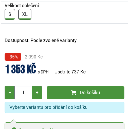
Velikost oblečení:
S
XL
Dostupnost:
Podle zvolené varianty
-35%
2 090 Kč
1 353 Kč
Ušetříte
737 Kč
s DPH
−
+
Do košíku
Vyberte variantu pro přidání do košíku