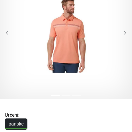
Určení:
pánské