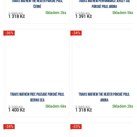
Travis Mathew The Heater pánské polo,
Travis Mathew Performance Jersey Sol
černé
pánské polo, arona
Skladem
2ks
Skladem
5ks
1 989 Kč
2 190 Kč
1 318 Kč
1 391 Kč
-36%
-34%
Travis Mathew Free Passage pánské polo,
Travis Mathew The Heater pánské polo,
bering sea
arona
Skladem
6ks
Skladem
2ks
2 190 Kč
1 989 Kč
1 400 Kč
1 318 Kč
-34%
-33%