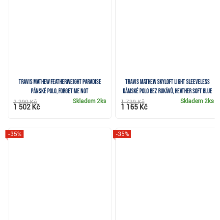
Travis Mathew Featherweight Paradise
Travis Mathew Skyloft Light Sleeveless
pánské polo, forget me not
dámské polo bez rukávů, heather soft blue
Skladem
2ks
Skladem
2ks
2 290 Kč
1 739 Kč
1 502 Kč
1 165 Kč
-35%
-35%