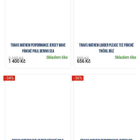
Travis Mathew Performance Jersey Wave
Travis Mathew Louder Please Tee pánské
pánské polo, bering sea
tričko, bílé
Skladem
6ks
Skladem
6ks
2 190 Kč
999 Kč
1 400 Kč
656 Kč
-34%
-36%