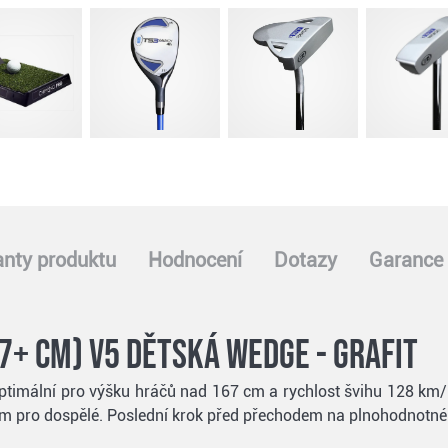
anty produktu
Hodnocení
Dotazy
Garance 
67+ cm) v5 dětská wedge - grafit
timální pro výšku hráčů nad 167 cm a rychlost švihu 128 km/
ním pro dospělé. Poslední krok před přechodem na plnohodnotné