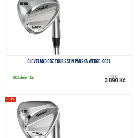
Zobrazit
Cleveland CBZ Tour Satin pánská wedge, ocel
4 690 Kč
Skladem
1ks
3 890 Kč
-13%
Zobrazit