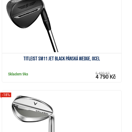
Zobrazit
Titleist SM11 Jet Black pánská wedge, ocel
5 490 Kč
Skladem
9ks
4 790 Kč
-18%
Zobrazit