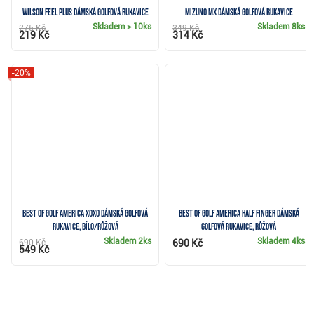
Wilson Feel Plus dámská golfová rukavice
Mizuno MX dámská golfová rukavice
Skladem
> 10ks
Skladem
8ks
275 Kč
349 Kč
219 Kč
314 Kč
-20%
Best of Golf America XOXO dámská golfová
Best of Golf America Half Finger dámská
rukavice, bílo/růžová
golfová rukavice, růžová
Skladem
2ks
Skladem
4ks
690 Kč
690 Kč
549 Kč