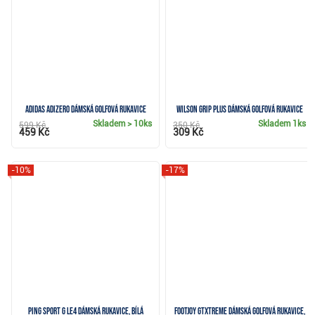
Adidas Adizero dámská golfová rukavice
Wilson Grip Plus dámská golfová rukavice
Skladem
> 10ks
Skladem
1ks
599 Kč
350 Kč
459 Kč
309 Kč
-10%
-17%
PING Sport G Le4 dámská rukavice, bílá
FootJoy GTxtreme dámská golfová rukavice,