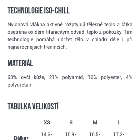
Technologie Iso-Chill
Nylonová vlákna aktivně rozptylují tělesné teplo a látka
ošetřená oxidem titaničitým odvádí teplo z pokožky. Tím
technologie pomáhá udržet tělo v chladu déle i při
nejnáročnějších trénincích.
Materiál
60% ovčí kůže, 21% polyamid, 10% polyester, 4%
polyuretan
Tabulka velikostí
XS
S
M
L
14,6-
15,9-
16,5-
17,2-
1
Délka*