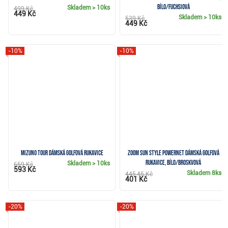
bílo/fuchsiová
Skladem
> 10ks
499 Kč
449 Kč
Skladem
> 10ks
539 Kč
449 Kč
-10%
-10%
Mizuno Tour dámská golfová rukavice
Zoom Sun Style Powernet dámská golfová
rukavice, bílo/broskvová
Skladem
> 10ks
659 Kč
593 Kč
Skladem
8ks
445,45 Kč
401 Kč
-20%
-20%