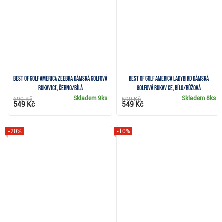
Best of Golf America Zeebra dámská golfová
Best of Golf America Ladybird dámská
rukavice, černo/bílá
golfová rukavice, bílo/růžová
Skladem
9ks
Skladem
8ks
690 Kč
690 Kč
549 Kč
549 Kč
-20%
-10%