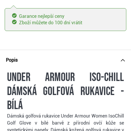
Garance nejlepší ceny
Zboží můžete do 100 dní vrátit
Popis
Under Armour Iso-Chill
dámská golfová rukavice -
bílá
Dámská golfová rukavice Under Armour Women IsoChill
Golf Glove v bílé barvě z přírodní ovčí kůže se
syntetickými panely. Dámská kožená golfová rukavice v