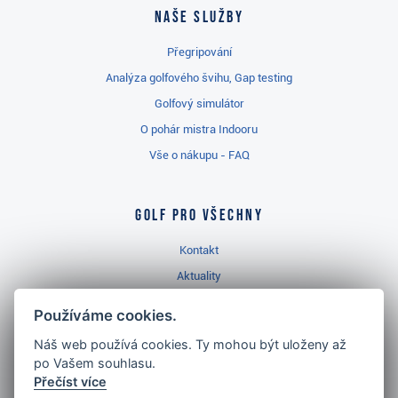
Naše služby
Přegripování
Analýza golfového švihu, Gap testing
Golfový simulátor
O pohár mistra Indooru
Vše o nákupu - FAQ
Golf pro všechny
Kontakt
Aktuality
Videa
Používáme cookies.
Prodejna Třinec
Náš web používá cookies. Ty mohou být uloženy až
Golfový slovník
po Vašem souhlasu.
Přečíst více