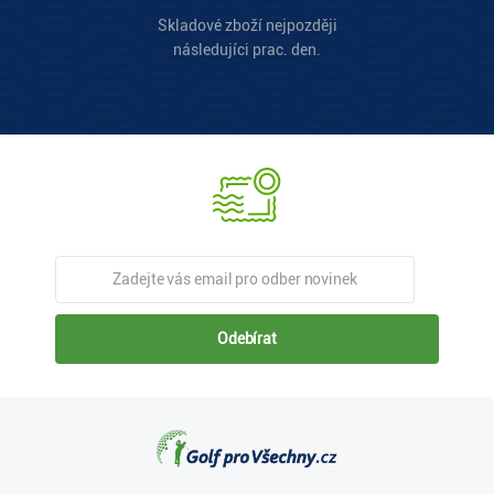
Skladové zboží nejpozději
následujíci prac. den.
Odebírat