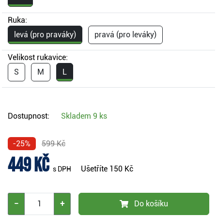
Ruka:
levá (pro praváky)
pravá (pro leváky)
Velikost rukavice:
S
M
L
Dostupnost:
Skladem
9 ks
-25%
599 Kč
449 Kč
Ušetříte
150 Kč
s DPH
−
+
Do košíku