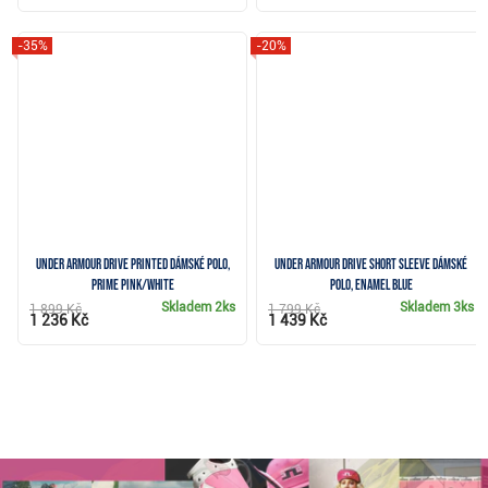
-35%
-20%
Under Armour Drive Printed dámské polo,
Under Armour Drive Short Sleeve dámské
prime pink/white
polo, enamel blue
Skladem
2ks
Skladem
3ks
1 899 Kč
1 799 Kč
1 236 Kč
1 439 Kč