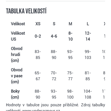
Tabulka velikostí
Velikost
XS
S
M
L
XL
Velikost
8-
12-
0-2
4-6
16
US
10
14
Obvod
83-
88-
93-
99-
107-
hrudi
85
90
95
103
110
(cm)
Obvod
65-
70-
75-
81-
89-
v pase
67
72
77
85
93
(cm)
Boky
88-
93-
98-
104-
112-
(cm)
90
95
100
108
116
Hodnoty v tabulce jsou pouze přibližné. Zdroj tabulky
velikostí: www.underarmour.cz