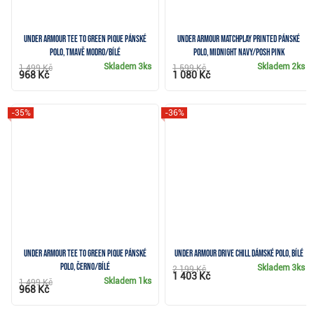
Under Armour Tee To Green Pique pánské
Under Armour Matchplay Printed pánské
polo, tmavě modro/bílé
polo, midnight navy/posh pink
Skladem
3ks
Skladem
2ks
1 499 Kč
1 599 Kč
968 Kč
1 080 Kč
-35%
-36%
Under Armour Tee To Green Pique pánské
Under Armour Drive Chill dámské polo, bílé
polo, černo/bílé
Skladem
3ks
2 199 Kč
1 403 Kč
Skladem
1ks
1 499 Kč
968 Kč