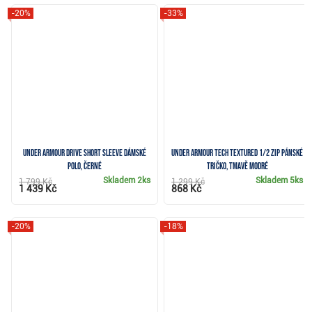
-20%
-33%
Under Armour Drive Short Sleeve dámské
Under Armour Tech Textured 1/2 Zip pánské
polo, černé
tričko, tmavě modré
Skladem
2ks
Skladem
5ks
1 799 Kč
1 299 Kč
1 439 Kč
868 Kč
-20%
-18%