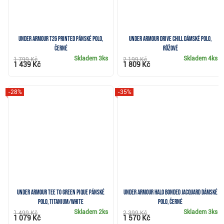
Under Armour T2G Printed pánské polo,
Under Armour Drive Chill dámské polo,
černé
růžové
Skladem
3ks
Skladem
4ks
1 799 Kč
2 199 Kč
1 439 Kč
1 809 Kč
-28%
-35%
Under Armour Tee To Green Pique pánské
Under Armour Halo Bonded Jacquard dámské
polo, titanium/white
polo, černé
Skladem
2ks
Skladem
3ks
1 499 Kč
2 399 Kč
1 079 Kč
1 570 Kč