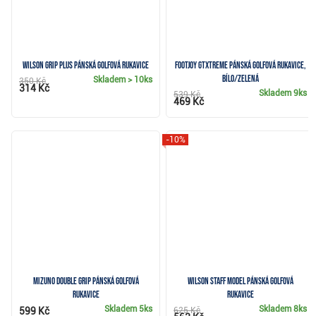
Wilson Grip Plus pánská golfová rukavice
FootJoy GTxtreme pánská golfová rukavice,
bílo/zelená
Skladem
> 10ks
350 Kč
314 Kč
Skladem
9ks
539 Kč
469 Kč
-10%
Mizuno Double Grip pánská golfová
Wilson Staff Model pánská golfová
rukavice
rukavice
Skladem
5ks
Skladem
8ks
599 Kč
625 Kč