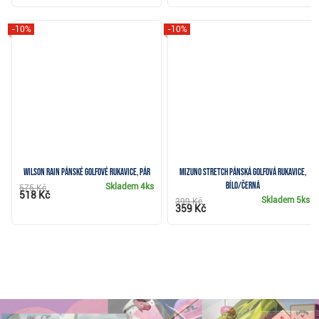
-10%
-10%
Wilson Rain pánské golfové rukavice, pár
Mizuno Stretch pánská golfová rukavice,
bílo/černá
Skladem
4ks
575 Kč
518 Kč
Skladem
5ks
399 Kč
359 Kč