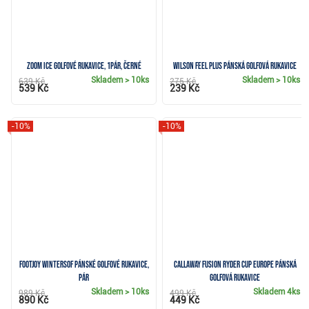
Zoom ICE golfové rukavice, 1pár, černé
Wilson Feel Plus pánská golfová rukavice
Skladem
> 10ks
Skladem
> 10ks
639 Kč
275 Kč
539 Kč
239 Kč
-10%
-10%
FootJoy WinterSof pánské golfové rukavice,
Callaway Fusion Ryder Cup Europe pánská
pár
golfová rukavice
Skladem
> 10ks
Skladem
4ks
989 Kč
499 Kč
890 Kč
449 Kč