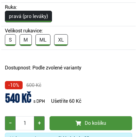
Ruka:
pravá (pro leváky)
Velikost rukavice:
S
M
ML
XL
Dostupnost:
Podle zvolené varianty
-10%
600 Kč
540 Kč
Ušetříte
60 Kč
s DPH
−
+
Do košíku