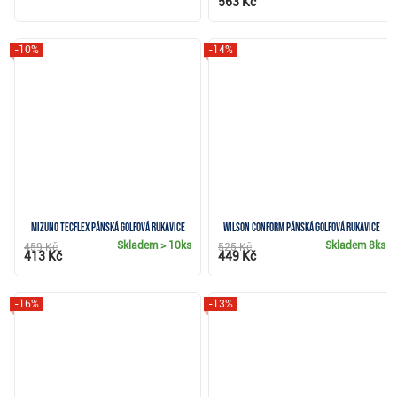
563 Kč
-10%
-14%
Mizuno TecFlex pánská golfová rukavice
Wilson Conform pánská golfová rukavice
Skladem
> 10ks
Skladem
8ks
459 Kč
525 Kč
413 Kč
449 Kč
-16%
-13%