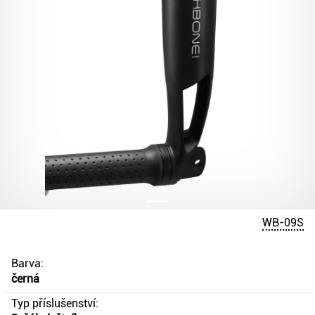
WB-09S
Barva:
černá
Typ příslušenství: