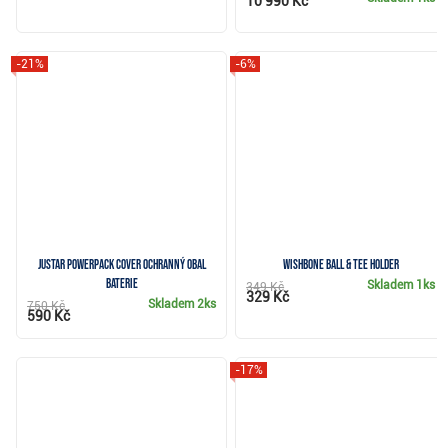
10 990 Kč
-21%
-6%
JuStar Powerpack Cover ochranný obal
Wishbone Ball & Tee Holder
baterie
Skladem
1ks
349 Kč
329 Kč
Skladem
2ks
750 Kč
590 Kč
-17%