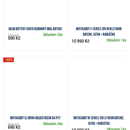
JuCad Battery Cover ochranný obal baterie
Motocaddy S-Series 28V NEW Lithium
baterie, Ultra + nabíječka
Skladem
2ks
750 Kč
590 Kč
Skladem
1ks
10 990 Kč
-30%
Motocaddy XL Drink Holder držák na pití
Motocaddy M-Series 28V Lithium baterie,
ULTRA + nabíječka
Skladem
2ks
990 Kč
690 Kč
Skladem
1ks