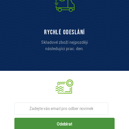
Rychlé odeslání
Skladové zboží nejpozději
následujíci prac. den.
Odebírat