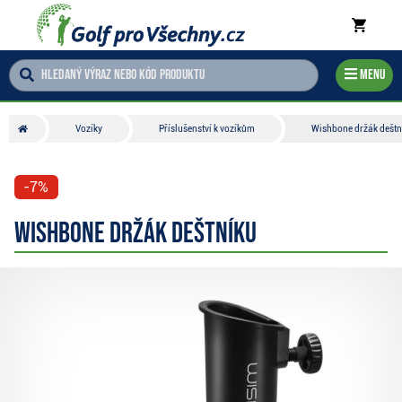
Menu
Vozíky
Příslušenství k vozíkům
Wishbone držák deštn
-7%
Wishbone držák deštníku