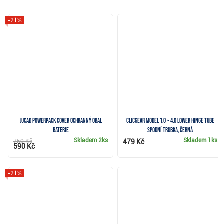
-21%
JuCad Powerpack Cover ochranný obal
Clicgear Model 1.0 ~ 4.0 Lower Hinge Tube
baterie
spodní trubka, černá
Skladem
2ks
Skladem
1ks
750 Kč
479 Kč
590 Kč
-21%