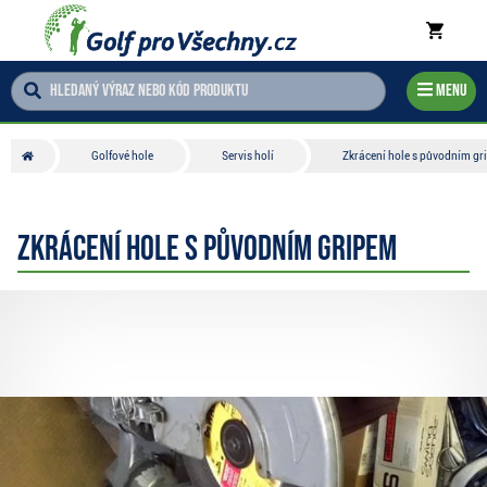
Menu
Golfové hole
Servis holí
Zkrácení hole s původním g
Zkrácení hole s původním gripem