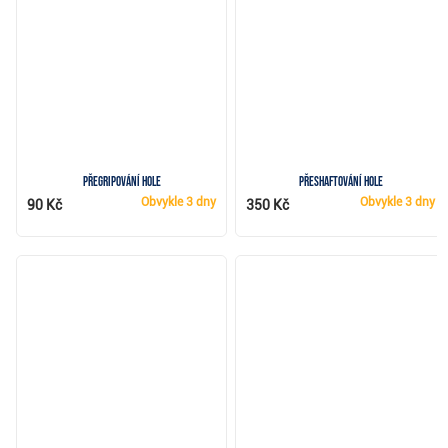
Přegripování hole
Přeshaftování hole
Obvykle
3 dny
Obvykle
3 dny
90 Kč
350 Kč