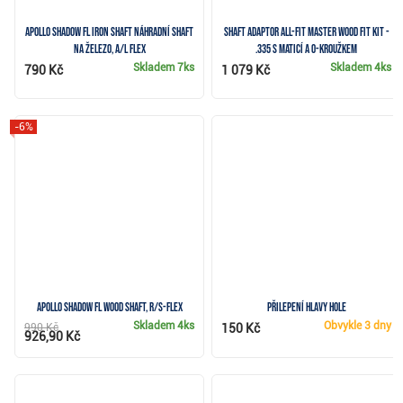
Apollo Shadow FL Iron Shaft náhradní shaft
Shaft Adaptor All-Fit Master Wood Fit Kit -
na železo, A/L flex
.335 s maticí a O-kroužkem
Skladem
7ks
Skladem
4ks
790 Kč
1 079 Kč
-6%
Apollo Shadow FL wood shaft, R/S-flex
Přilepení hlavy hole
Skladem
4ks
Obvykle
3 dny
990 Kč
150 Kč
926,90 Kč