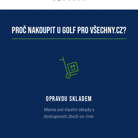
Proč nakoupit u Golf pro všechny.cz?
opravdu skladem
Máme své vlastní sklady s
dostupností zboží on-line.