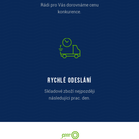
Rádi pro Vás dorovnáme cenu
konkurence.
Rychlé odeslání
Skladové zboží nejpozději
následujíci prac. den.