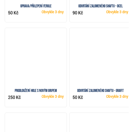
Oprava/přilepení ferule
Odvrtání zalomeného shaftu - ocel
Obvykle
3 dny
Obvykle
3 dny
50 Kč
90 Kč
Prodloužení hole s novým gripem
Odvrtání zalomeného shaftu - grafit
Obvykle
3 dny
Obvykle
3 dny
250 Kč
50 Kč