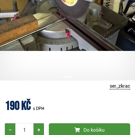
ser_zkrac
190 Kč
s DPH
−
+
Do košíku