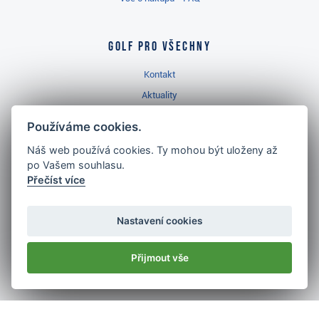
Golf pro všechny
Kontakt
Aktuality
Videa
Používáme cookies.
Prodejna Třinec
Náš web používá cookies. Ty mohou být uloženy až
Golfový slovník
po Vašem souhlasu.
Přečíst více
Nastavení cookies
Nejlépe hodnocený
Přijmout vše
golf shop
v ČR