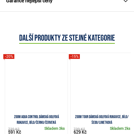
Garance nejlepší ceny
Další produkty ze stejné kategorie
-20%
-15%
Zoom Aqua Control dámská golfová
Zoom Tour dámská golfová rukavice, bílo/
rukavice, bílo/černo/červená
šedo/limetková
Skladem
3ks
Skladem
2ks
739 Kč
739 Kč
591 Kč
629 Kč