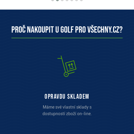
Proč nakoupit u Golf pro všechny.cz?
opravdu skladem
Máme své vlastní sklady s
dostupností zboží on-line.