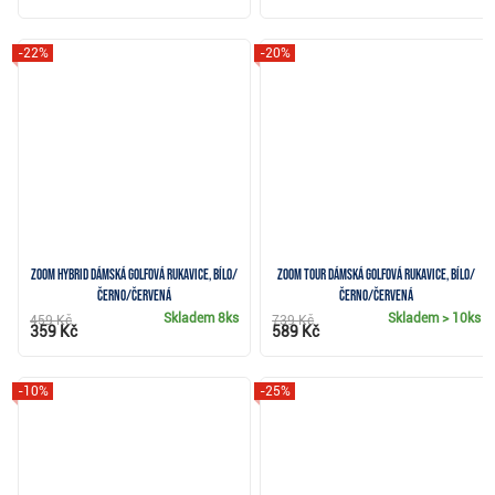
-22%
-20%
Zoom Hybrid dámská golfová rukavice, bílo/
Zoom Tour dámská golfová rukavice, bílo/
černo/červená
černo/červená
Skladem
8ks
Skladem
> 10ks
459 Kč
739 Kč
359 Kč
589 Kč
-10%
-25%