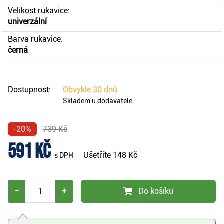
Velikost rukavice:
univerzální
Barva rukavice:
černá
Dostupnost:
Obvykle
30 dnů
Skladem u dodavatele
-20%
739 Kč
591 Kč
Ušetříte
148 Kč
s DPH
−
+
Do košíku