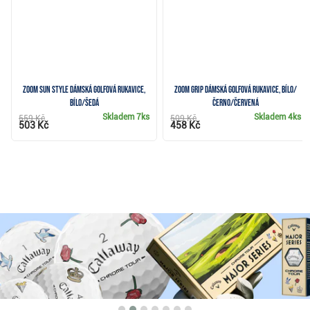
Zoom Sun Style dámská golfová rukavice,
Zoom Grip dámská golfová rukavice, bílo/
bílo/šedá
černo/červená
Skladem
7ks
Skladem
4ks
559 Kč
509 Kč
503 Kč
458 Kč