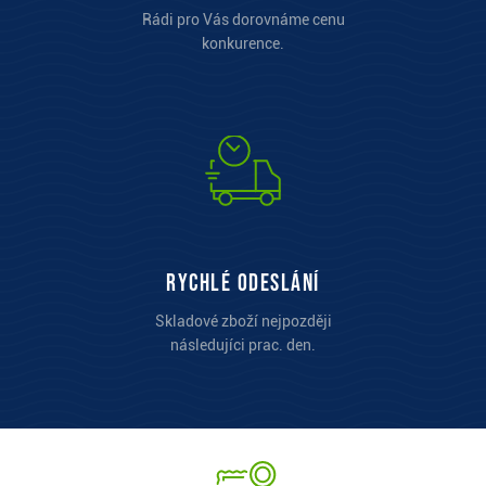
Rádi pro Vás dorovnáme cenu
konkurence.
Rychlé odeslání
Skladové zboží nejpozději
následujíci prac. den.