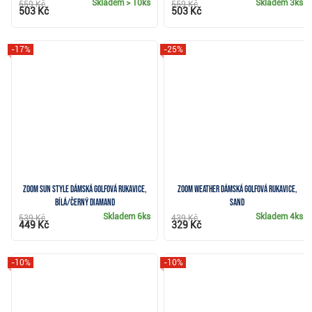
Skladem
> 10ks
Skladem
3ks
559 Kč
559 Kč
503 Kč
503 Kč
-17%
-25%
Zoom Sun Style dámská golfová rukavice,
Zoom Weather dámská golfová rukavice,
bílá/černý diamand
sand
Skladem
6ks
Skladem
4ks
539 Kč
439 Kč
449 Kč
329 Kč
-10%
-10%