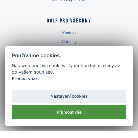
Golf pro všechny
Kontakt
Aktuality
Videa
Používáme cookies.
Prodejna Třinec
Náš web používá cookies. Ty mohou být uloženy až
Golfový slovník
po Vašem souhlasu.
Přečíst více
Nastavení cookies
Nejlépe hodnocený
golf shop
Přijmout vše
v ČR