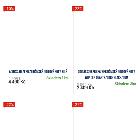
-10%
-22%
Adidas Adizero ZG dámské golfové boty, bílé
Adidas S2G 26 Leather dámské golfové boty,
wonder quartz/core black/gum
Skladem
1ks
4 999 Kč
4 490 Kč
Skladem
3ks
3 099 Kč
2 409 Kč
-22%
-27%