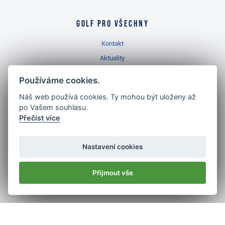
Golf pro všechny
Kontakt
Aktuality
Videa
Používáme cookies.
Prodejna Třinec
Náš web používá cookies. Ty mohou být uloženy až
Golfový slovník
po Vašem souhlasu.
Přečíst více
Nastavení cookies
Nejlépe hodnocený
Přijmout vše
golf shop
v ČR