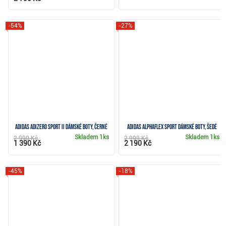
-54%
-27%
Adidas Adizero Sport II dámské boty, černé
Adidas Alphaflex Sport dámské boty, šedé
Skladem
1ks
Skladem
1ks
2 990 Kč
2 999 Kč
1 390 Kč
2 190 Kč
-45%
-18%