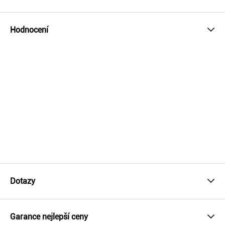
Hodnocení
Rádi si od Vás přečteme Váš názor
Vaše hodnocení pomůže nám i ostatním při nákupu
tohoto produktu.
Pro přidání hodnocení se prosím přihlaste.
U tohoto produktu zatím nejsou hodnocení.
Dotazy
Garance nejlepší ceny