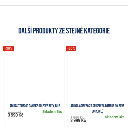
Další produkty ze stejné kategorie
-30%
-20%
Adidas Tour360 dámské golfové boty, bílé
Adidas Adizero ZG Spikeless dámské golfové
boty, bílé
Skladem
1ks
5 699 Kč
3 990 Kč
Skladem
3ks
4 999 Kč
3 999 Kč