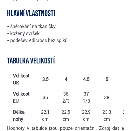
Hlavní vlastnosti
- šněrování na tkaničky
- kožený svršek
- podešev Adicross bez spiků
Tabulka velikostí
Velikost
3.5
4
4.5
5
5.5
UK
Velikost
36
37
38
36
38
EU
2/3
1/3
2/3
Délka
22,1
22,5
22,9
23,3
23,
nohy
cm
cm
cm
cm
cm
Hodnoty v tabulce jsou pouze orientační. Zdroj dat a