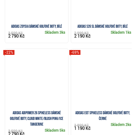
Adidas Zoysia dámské golfové boty, bílé
Adidas S2G SL dámské golfové boty, bílé
Skladem
3ks
Skladem
1ks
3 599 Kč
2 999 Kč
2 790 Kč
2 190 Kč
-22%
-69%
Adidas Adipower 26 Spikeless dámské
Adidas EQT Spikeless dámské golfové boty,
golfové boty, cloud white/blush pink/ice
černé
tangerine
Skladem
2ks
3 899 Kč
1 190 Kč
Skladem
5ks
3 599 Kč
2 790 Kč