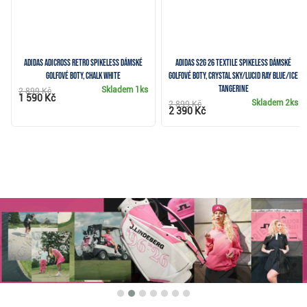
Adidas Adicross Retro Spikeless dámské
Adidas S2G 26 Textile Spikeless dámské
golfové boty, chalk white
golfové boty, crystal sky/lucid ray blue/ice
tangerine
Skladem
1ks
2 899 Kč
1 590 Kč
Skladem
2ks
2 899 Kč
2 390 Kč