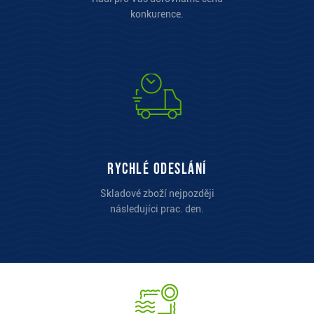
konkurence.
Rychlé odeslání
Skladové zboží nejpozději
následujíci prac. den.