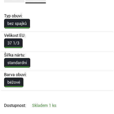
Typ obuvi:
bez spajků
Velikost EU:
37 1/3
Šířka nártu:
standardní
Barva obuvi:
béžové
Dostupnost:
Skladem
1 ks