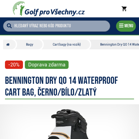
Menu
Bagy
Cart bagy (na vozík)
Bennington Dry QO 14 Water
-20%
Doprava zdarma
Bennington Dry QO 14 Waterproof
cart bag, černo/bílo/zlatý