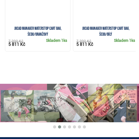
JuCad Manager Waterstop cart bag,
JuCad Manager Waterstop cart bag,
šedo/oranžový
šedo/bílý
Skladem
1ks
Skladem
1ks
7 390 Kč
7 390 Kč
5 811 Kč
5 811 Kč