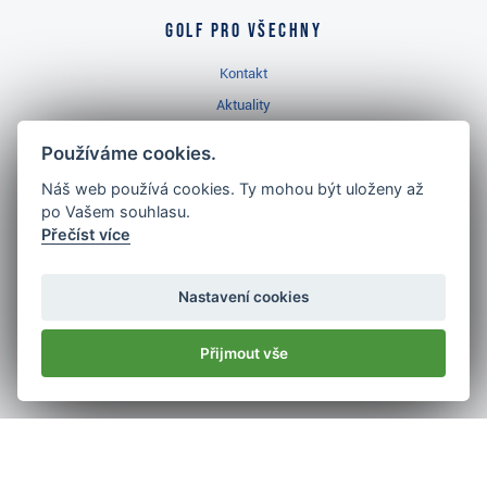
Golf pro všechny
Kontakt
Aktuality
Videa
Používáme cookies.
Prodejna Třinec
Náš web používá cookies. Ty mohou být uloženy až
Golfový slovník
po Vašem souhlasu.
Přečíst více
Nastavení cookies
Nejlépe hodnocený
golf shop
Přijmout vše
v ČR