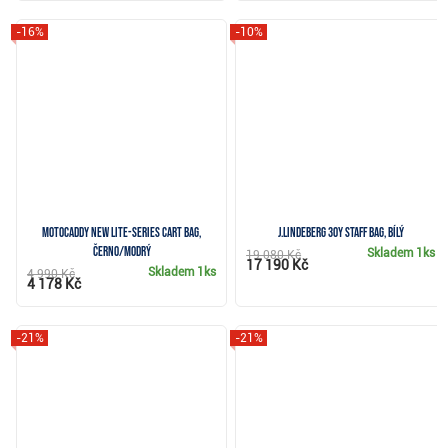
-16%
-10%
Motocaddy NEW Lite-Series cart bag,
J.Lindeberg 30Y Staff Bag, bílý
černo/modrý
Skladem
1ks
19 080 Kč
17 190 Kč
Skladem
1ks
4 990 Kč
4 178 Kč
-21%
-21%