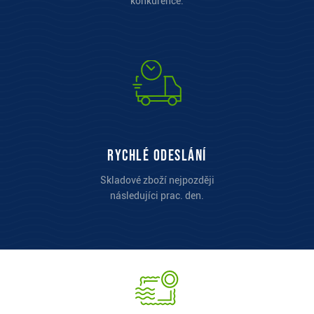
konkurence.
Rychlé odeslání
Skladové zboží nejpozději
následujíci prac. den.