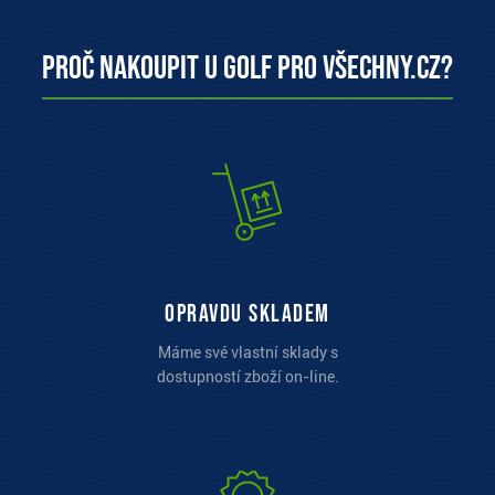
Proč nakoupit u Golf pro všechny.cz?
opravdu skladem
Máme své vlastní sklady s
dostupností zboží on-line.