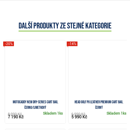
Další produkty ze stejné kategorie
-20%
-14%
Motocaddy NEW Dry-Series cart bag,
Head Golf PU Leather Premium cart bag,
černo/limetkový
černý
Skladem
1ks
Skladem
1ks
8 990 Kč
6 990 Kč
7 190 Kč
5 990 Kč