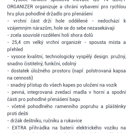
ORGANIZER organizuje a chrání vybavení pro rychlou
hru plus pohodlné držadlo pro přenášení
- vrchní část drží hole odděleně - nedochází k
vzájemným nárazům, hole se do sebe nezasekávají
- zcela souvislé rozdělení holí shora dolů
- 25,4 cm velký vrchní organizér - spousta místa a
přehled
- vysoce kvalitní, technologicky vyspělý design: pružný,
snadno čistitelný, funkční, odolný
- dostatek úložného prostoru (např. polstrovaná kapsa
na cennosti)
- snadný přístup do všech kapes po uložení na vozík
- pevná, integrovaná zvedací madla v horní a spodní
části pro pohodlné přenášení bagu
- včetně pohodlného ramenního popruhu a pláštěnky
proti dešti
- držák deštníku, ručníku a rukavice
- EXTRA přihrádka na baterii elektrického vozíku na