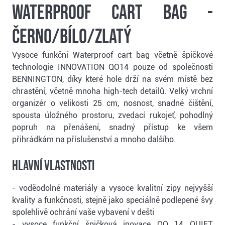
Waterproof cart bag -
černo/bílo/zlatý
Vysoce funkční Waterproof cart bag včetně špičkové
technologie INNOVATION QO14 pouze od společnosti
BENNINGTON, díky které hole drží na svém místě bez
chrastění, včetně mnoha high-tech detailů. Velký vrchní
organizér o velikosti 25 cm, nosnost, snadné čištění,
spousta úložného prostoru, zvedací rukojeť, pohodlný
popruh na přenášení, snadný přístup ke všem
přihrádkám na příslušenství a mnoho dalšího.
Hlavní vlastnosti
- voděodolné materiály a vysoce kvalitní zipy nejvyšší
kvality a funkčnosti, stejně jako speciálně podlepené švy
spolehlivě ochrání vaše vybavení v dešti
- vysoce funkční špičková inovace QO 14 QUIET