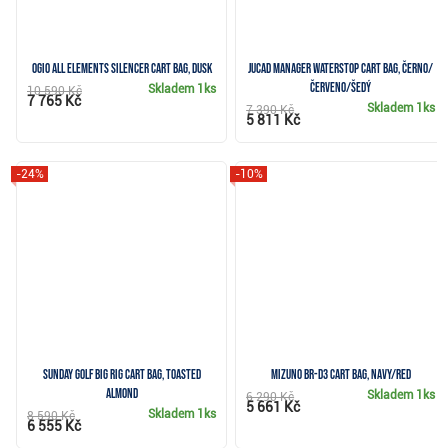
Ogio All Elements Silencer cart bag, dusk
JuCad Manager Waterstop cart bag, černo/
červeno/šedý
Skladem
1ks
10 590 Kč
7 765 Kč
Skladem
1ks
7 390 Kč
5 811 Kč
-24%
-10%
Sunday Golf Big Rig cart bag, toasted
Mizuno BR-D3 cart bag, navy/red
almond
Skladem
1ks
6 290 Kč
5 661 Kč
Skladem
1ks
8 590 Kč
6 555 Kč