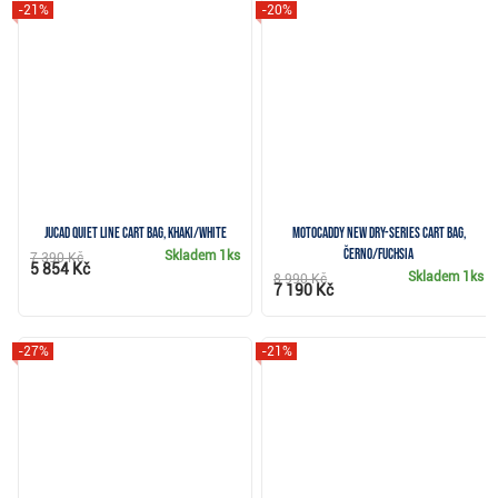
-21%
-20%
JuCad Quiet Line cart bag, khaki/white
Motocaddy NEW Dry-Series cart bag,
černo/fuchsia
Skladem
1ks
7 390 Kč
5 854 Kč
Skladem
1ks
8 990 Kč
7 190 Kč
-27%
-21%