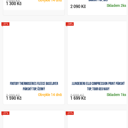
Obvykle
14 dnů
2 090 Kč
1 300 Kč
Skladem
2ks
2 090 Kč
-31%
-34%
FootJoy ThermoSeries Fleece Baselayer
J.Lindeberg Ello Compression Print pánský
pánský top, černý
top, tour geo navy
Obvykle
14 dnů
Skladem
1ks
2 299 Kč
2 590 Kč
1 590 Kč
1 699 Kč
-21%
-21%