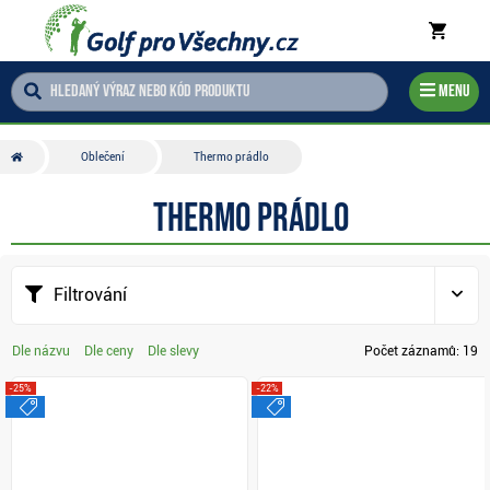
Menu
Oblečení
Thermo prádlo
Thermo prádlo
Filtrování
Dle názvu
Dle ceny
Dle slevy
Počet záznamů:
19
-25%
-22%
výprodej
výprodej