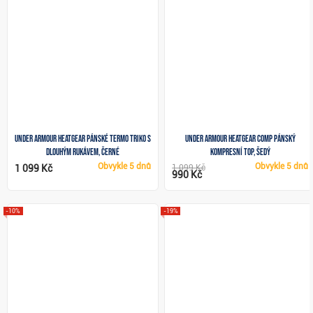
Under Armour HeatGear pánské termo triko s
Under Armour HeatGear Comp pánský
dlouhým rukávem, černé
kompresní top, šedý
Obvykle
5 dnů
Obvykle
5 dnů
1 099 Kč
1 099 Kč
990 Kč
-10%
-19%