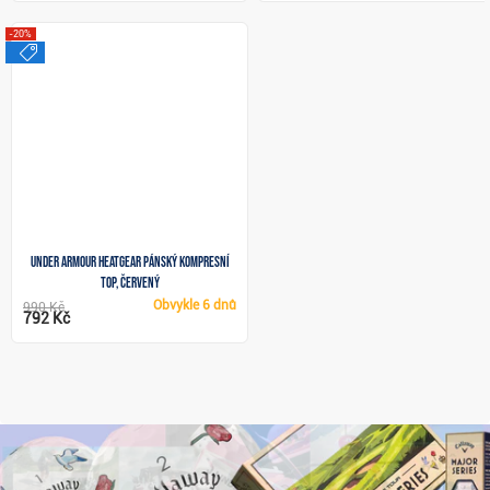
-20%
výprodej
Under Armour HeatGear pánský kompresní
top, červený
Obvykle
6 dnů
990 Kč
792 Kč