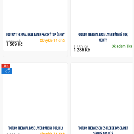
FootJoy Thermal Base Layer pánský top, černý
FootJoy Thermal Base Layer pánský top,
modrý
Obvykle
14 dnů
2 090 Kč
1 569 Kč
Skladem
1ks
1 659 Kč
1 286 Kč
-38%
výprodej
FootJoy Thermal Base Layer pánský top, bílý
FootJoy ThermoSeries Fleece Baselayer
dámský top, bílý