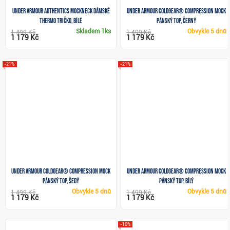
Under Armour Authentics Mockneck dámské
Under Armour ColdGear® Compression Mock
thermo tričko, bílé
pánský top, černý
Skladem
1ks
Obvykle
5 dnů
1 499 Kč
1 499 Kč
1 179 Kč
1 179 Kč
-21%
-21%
Under Armour ColdGear® Compression Mock
Under Armour ColdGear® Compression Mock
pánský top, šedý
pánský top, bílý
Obvykle
5 dnů
Obvykle
5 dnů
1 499 Kč
1 499 Kč
1 179 Kč
1 179 Kč
-10%