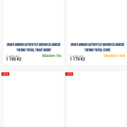
Under Armour Authentics Mockneck dámské
Under Armour Authentics Mockneck dámské
thermo tričko, tmavě modré
thermo tričko, černé
Skladem
1ks
Obvykle
6 dnů
1 499 Kč
1 499 Kč
1 190 Kč
1 179 Kč
-21%
-21%